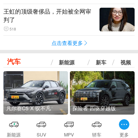
王虹的顶级奢侈品，开始被全网审
判了
518
点击查看更多
汽车
新能源
新车
视频
凡尔赛C5 X 驭不凡
探险者 四驱穿越版
新能源
SUV
MPV
轿车
更多