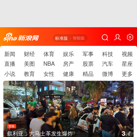
标准版
智能版
新闻
财经
体育
娱乐
军事
科技
视频
直播
美图
NBA
房产
股票
汽车
星座
小说
教育
女性
健康
精品
微博
更多
图集
4
生爆炸
云南弥勒：欢庆火把节
/
6