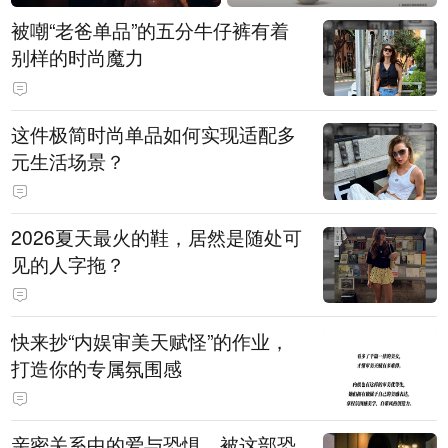
被嘲“老爸单品”的五分牛仔裤有着
别样的时尚魔力
这件极简时尚单品如何实现适配多
元生活场景？
2026夏天最火的鞋，居然是随处可
见的人字拖？
快来抄“内娱审美天赋怪”的作业，
打造你的专属氛围感
亲密关系中的爱与恐惧，被这部恐