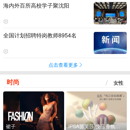
海内外百所高校学子聚沈阳
全国计划招聘特岗教师8954名
点击查看更多
时尚
女性
裙子
IPSA茵芙莎 悦己香氛凝露上市