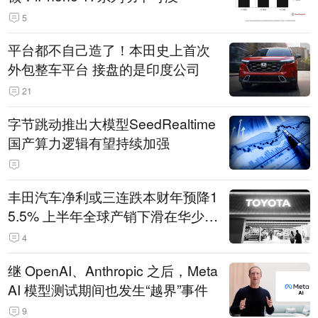
5
平台都不自己造了！本田史上首次
外包整车平台 接盘的是印度公司
21
字节跳动推出大模型SeedRealtime
国产算力逻辑有望持续加强
丰田汽车净利或三连跌本财年预降1
5.5% 上半年全球产销下滑在华少卖
14.3万辆
4
继 OpenAI、Anthropic 之后，Meta
AI 模型测试期间也发生“越界”事件
9