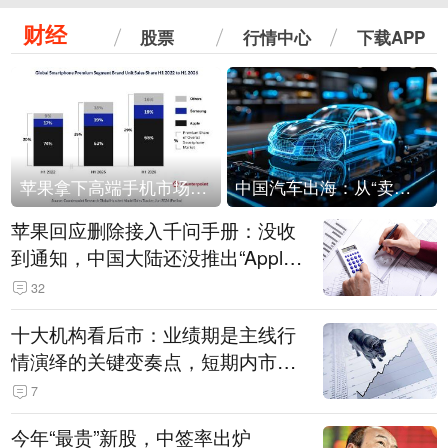
财经
股票
行情中心
下载APP
苹果拿下高端手机市场65%的份额：iPhone 17系列功不可没
中国汽车出海：从“卖出去”到“走进去”
苹果回应删除接入千问手册：没收
到通知，中国大陆还没推出“Apple
智能使用千问”功能
32
十大机构看后市：业绩期是主线行
情演绎的关键变奏点，短期内市场
或继续反弹，关注三条业绩主线
7
今年“最贵”新股，中签率出炉