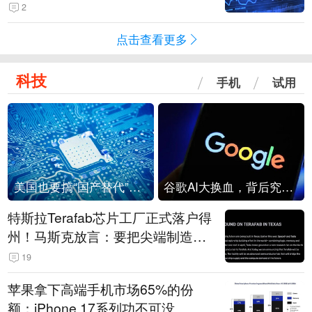
2
点击查看更多
科技
手机
试用
美国也要搞“国产替代”？先算清三笔账
谷歌AI大换血，背后究竟发生了什么？
特斯拉Terafab芯片工厂正式落户得
州！马斯克放言：要把尖端制造带
回美国
19
苹果拿下高端手机市场65%的份
额：iPhone 17系列功不可没