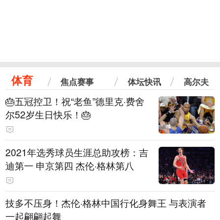
体育
焦点赛事
体坛快讯
高尔夫
🎂五冠控卫！祝“老鱼”德里克·费舍
尔52岁生日快乐！🎂
2021年选秀球员生涯总助攻榜：吉
迪第一 申京第四 杰伦·格林第八
技多不压身！杰伦·格林中国行化身舞王 与表演者
一起翩翩起舞