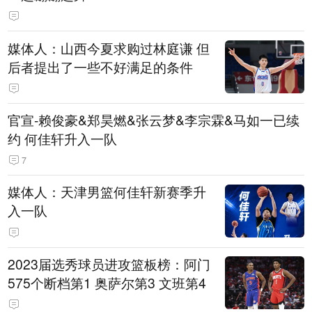
媒体人：山西今夏求购过林庭谦 但
后者提出了一些不好满足的条件
官宣-赖俊豪&郑昊燃&张云梦&李宗霖&马如一已续
约 何佳轩升入一队
7
媒体人：天津男篮何佳轩新赛季升
入一队
2023届选秀球员进攻篮板榜：阿门
575个断档第1 奥萨尔第3 文班第4