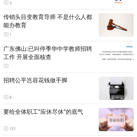
3
传销头目变教育导师 不是什么人都
能办教育
1
广东佛山:已叫停季华中学教师招聘
工作 开展全面核查
招聘公平岂容花钱做手脚
8
要给全体职工"应休尽休"的底气
121