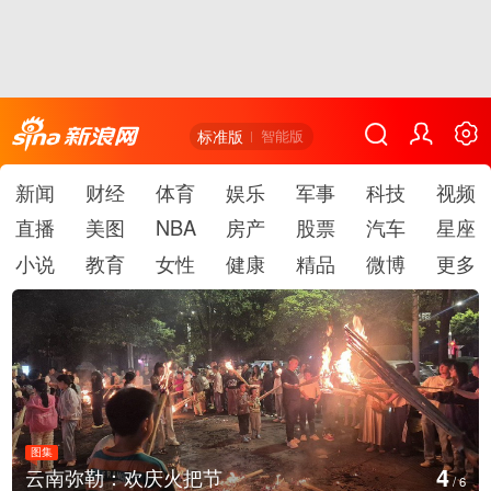
标准版
智能版
新闻
财经
体育
娱乐
军事
科技
视频
直播
美图
NBA
房产
股票
汽车
星座
小说
教育
女性
健康
精品
微博
更多
图集
4
云南弥勒：欢庆火把节
/
6