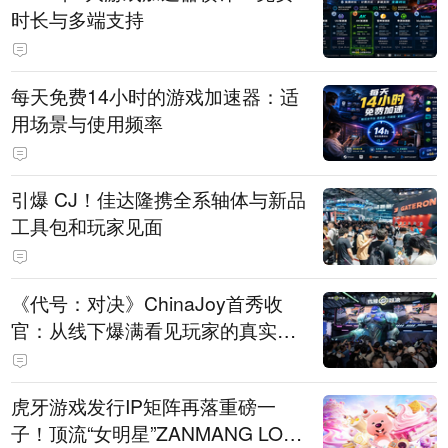
时长与多端支持
每天免费14小时的游戏加速器：适
用场景与使用频率
引爆 CJ！佳达隆携全系轴体与新品
工具包和玩家见面
《代号：对决》ChinaJoy首秀收
官：从线下爆满看见玩家的真实期
待
虎牙游戏发行IP矩阵再落重磅一
子！顶流“女明星”ZANMANG LOO