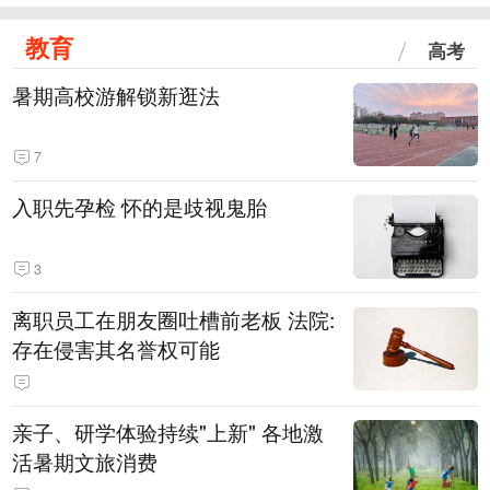
教育
高考
暑期高校游解锁新逛法
7
入职先孕检 怀的是歧视鬼胎
3
离职员工在朋友圈吐槽前老板 法院:
存在侵害其名誉权可能
亲子、研学体验持续"上新" 各地激
活暑期文旅消费