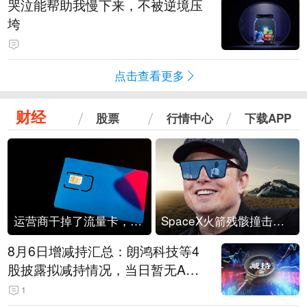
哭泣能帮助我慢下来，不被逆境压
垮
点击查看更多
财经
股票
行情中心
下载APP
运营商干掉了流量卡，他们真的玩不起了
SpaceX火箭残骸撞击月球
8月6日增减持汇总：朗鸿科技等4
股披露拟减持情况，当日暂无A股
公司披露拟增持情况（表）
1