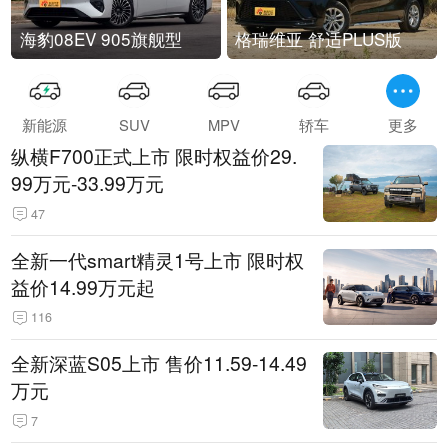
海豹08EV 905旗舰型
格瑞维亚 舒适PLUS版
新能源
SUV
MPV
轿车
更多
纵横F700正式上市 限时权益价29.
99万元-33.99万元
47
全新一代smart精灵1号上市 限时权
益价14.99万元起
116
全新深蓝S05上市 售价11.59-14.49
万元
7