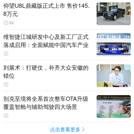
仰望U8L鼎藏版正式上市 售价145.
8万元
53
维智捷江城研发中心及新工厂正式
落成启用：全面赋能中国汽车产业
刘展术：打硬仗，补齐大众安徽的
错位
别克至境将全系首次整车OTA升级
覆盖智舱与辅助驾驶四大场景
点击查看更多