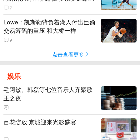
7
Lowe：凯斯勒背负着湖人付出巨额
交易筹码的重压 和大桥一样
9
点击查看更多
娱乐
毛阿敏、韩磊等七位音乐人齐聚歌
王之夜
百花绽放 京城迎来光影盛宴