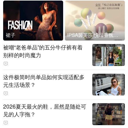
裙子
IPSA茵芙莎 悦己香氛凝露上市
被嘲“老爸单品”的五分牛仔裤有着
别样的时尚魔力
这件极简时尚单品如何实现适配多
元生活场景？
2026夏天最火的鞋，居然是随处可
见的人字拖？