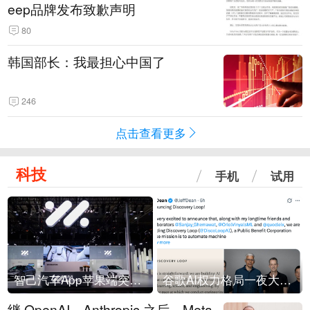
eep品牌发布致歉声明
80
韩国部长：我最担心中国了
246
点击查看更多
科技
手机
试用
智己汽车App苹果端突然“下架”
谷歌AI权力格局一夜大洗牌
继 OpenAI、Anthropic 之后，Meta