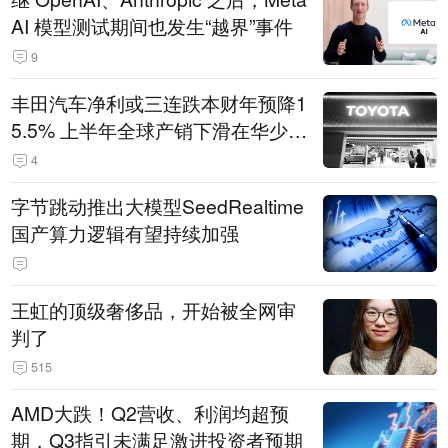
AI 模型测试期间也发生“越界”事件
9
丰田汽车净利或三连跌本财年预降1
5.5% 上半年全球产销下滑在华少卖
14.3万辆
4
字节跳动推出大模型SeedRealtime
国产算力逻辑有望持续加强
王虹的顶级奢侈品，开始被全网审
判了
515
AMD大跌！Q2营收、利润均超预
期，Q3指引未满足激进投资者预期