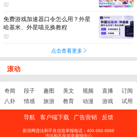
PY 正版3D消除手游《消消奇遇》
惊喜曝光
免费游戏加速器口令怎么用？外星
哈基米、外星喵兑换教程
点击查看更多
滚动
奇闻
段子
趣图
美文
视频
直播
订阅
八卦
情感
旅游
教育
动漫
游戏
试用
导航
客户端下载
广告营销
反馈
新浪网违法和不良信息举报电话：400-052-0066
违法和不良信息举报中心