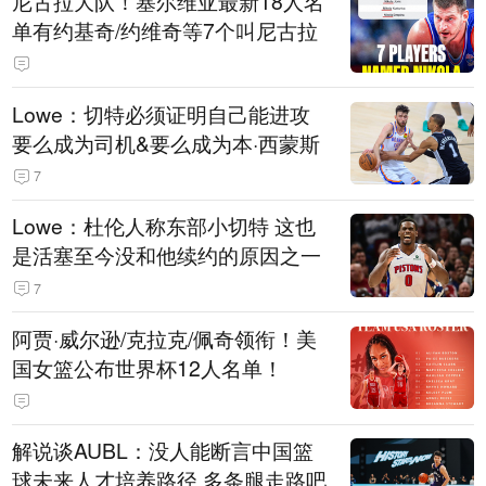
尼古拉大队！塞尔维亚最新18人名
单有约基奇/约维奇等7个叫尼古拉
Lowe：切特必须证明自己能进攻
要么成为司机&要么成为本·西蒙斯
7
Lowe：杜伦人称东部小切特 这也
是活塞至今没和他续约的原因之一
7
阿贾·威尔逊/克拉克/佩奇领衔！美
国女篮公布世界杯12人名单！
解说谈AUBL：没人能断言中国篮
球未来人才培养路径 多条腿走路吧