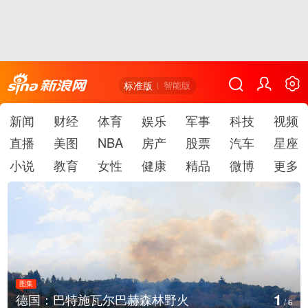
标准版
智能版
新闻
财经
体育
娱乐
军事
科技
视频
直播
美图
NBA
房产
股票
汽车
星座
小说
教育
女性
健康
精品
微博
更多
图集
1
德国：巴特施瓦尔巴赫森林野火
/
6