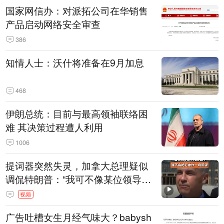
国家网信办：对派拓公司在华销售
产品启动网络安全审查
386
知情人士：沃什将准备在9月加息
468
伊朗总统：目前与最高领袖联络困
难 其决策过程遭人利用
1006
提词器突然失灵，加拿大总理疑似
调侃特朗普：“我可不像某位领导
人，把这当成一场阴谋”，全场哄笑
视频
广告吐槽女生月经气味大？babysh