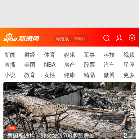
标准版
智能版
新闻
财经
体育
娱乐
军事
科技
视频
直播
美图
NBA
房产
股票
汽车
星座
小说
教育
女性
健康
精品
微博
更多
图集
2
美国斯波坎：野火烧毁700多所房屋
/
6