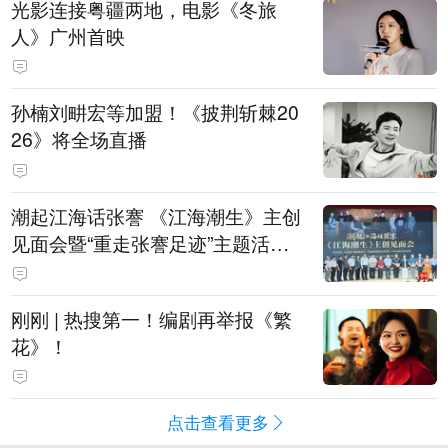
光影连接粤疆两地，电影《冬旅
人》广州首映
孙楠刘畊宏等加盟！《披荆斩棘20
26》将全场直播
潮起江海话张謇 《江海潮生》主创
见面会暨“重走张謇足迹”主题活动
在南通举办
刚刚 | 热搜第一！编剧再举报《繁
花》！
点击查看更多