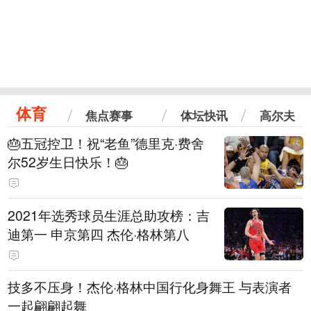
体育
焦点赛事
体坛快讯
高尔夫
🎂五冠控卫！祝“老鱼”德里克·费舍
尔52岁生日快乐！🎂
2021年选秀球员生涯总助攻榜：吉
迪第一 申京第四 杰伦·格林第八
技多不压身！杰伦·格林中国行化身舞王 与表演者
一起翩翩起舞