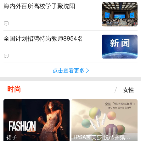
海内外百所高校学子聚沈阳
全国计划招聘特岗教师8954名
点击查看更多
时尚
女性
裙子
IPSA茵芙莎 悦己香氛凝露上市