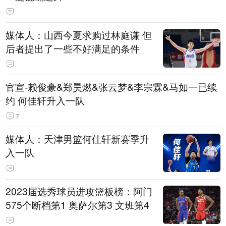
媒体人：山西今夏求购过林庭谦 但
后者提出了一些不好满足的条件
官宣-赖俊豪&郑昊燃&张云梦&李宗霖&马如一已续
约 何佳轩升入一队
7
媒体人：天津男篮何佳轩新赛季升
入一队
2023届选秀球员进攻篮板榜：阿门
575个断档第1 奥萨尔第3 文班第4