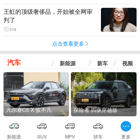
王虹的顶级奢侈品，开始被全网审
判了
518
点击查看更多
汽车
新能源
新车
视频
凡尔赛C5 X 驭不凡
探险者 四驱穿越版
新能源
SUV
MPV
轿车
更多