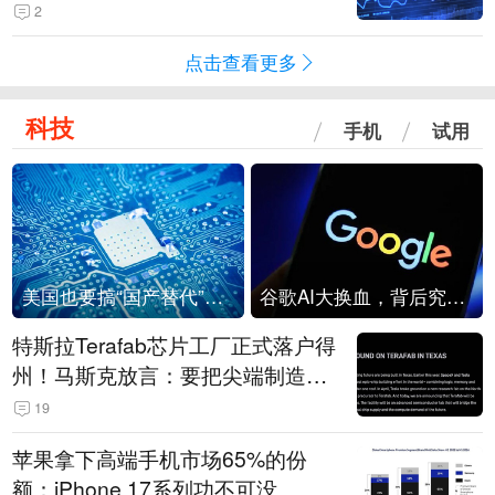
2
点击查看更多
科技
手机
试用
美国也要搞“国产替代”？先算清三笔账
谷歌AI大换血，背后究竟发生了什么？
特斯拉Terafab芯片工厂正式落户得
州！马斯克放言：要把尖端制造带
回美国
19
苹果拿下高端手机市场65%的份
额：iPhone 17系列功不可没