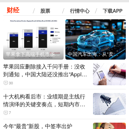
财经
股票
行情中心
下载APP
苹果拿下高端手机市场65%的份额：iPhone 17系列功不可没
中国汽车出海：从“卖出去”到“走进去”
苹果回应删除接入千问手册：没收
到通知，中国大陆还没推出“Apple
智能使用千问”功能
30
十大机构看后市：业绩期是主线行
情演绎的关键变奏点，短期内市场
或继续反弹，关注三条业绩主线
7
今年“最贵”新股，中签率出炉