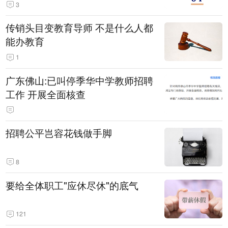
3
传销头目变教育导师 不是什么人都
能办教育
1
广东佛山:已叫停季华中学教师招聘
工作 开展全面核查
招聘公平岂容花钱做手脚
8
要给全体职工"应休尽休"的底气
121