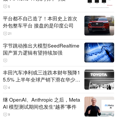
5
平台都不自己造了！本田史上首次
外包整车平台 接盘的是印度公司
21
字节跳动推出大模型SeedRealtime
国产算力逻辑有望持续加强
丰田汽车净利或三连跌本财年预降1
5.5% 上半年全球产销下滑在华少卖
14.3万辆
4
继 OpenAI、Anthropic 之后，Meta
AI 模型测试期间也发生“越界”事件
9