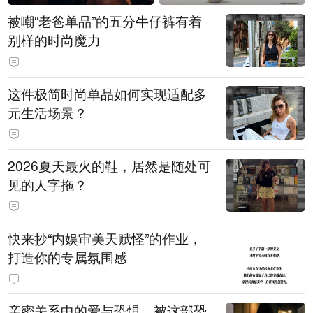
被嘲“老爸单品”的五分牛仔裤有着
别样的时尚魔力
这件极简时尚单品如何实现适配多
元生活场景？
2026夏天最火的鞋，居然是随处可
见的人字拖？
快来抄“内娱审美天赋怪”的作业，
打造你的专属氛围感
亲密关系中的爱与恐惧，被这部恐