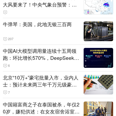
大风要来了！中央气象台预警：今
天到明天，浙江、安徽有特大暴雨
牛弹琴：美国，此地无银三百两
207
中国AI大模型调用量连续十五周领
跑：环比增长570%，DeepSeek-V
4-Flash正式版登顶！MiniMax M
6
3、阶跃星辰Step 3.7 Flash跌出榜
北京“10万+”豪宅批量入市，业内人
单
士：预计未来两三年千万元级豪宅
潜在供应达万套！谁在买单？
7
中国籍富商之子在泰国被杀，年仅2
0岁，嫌犯供述：在女友宿舍浴室发