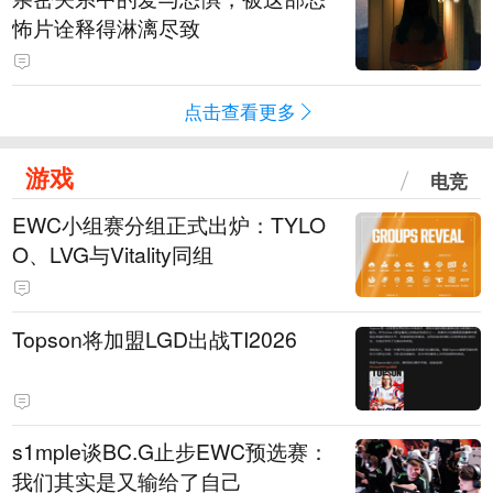
怖片诠释得淋漓尽致
点击查看更多
游戏
电竞
EWC小组赛分组正式出炉：TYLO
O、LVG与Vitality同组
Topson将加盟LGD出战TI2026
s1mple谈BC.G止步EWC预选赛：
我们其实是又输给了自己