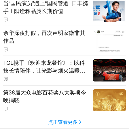
当“国民演员”遇上“国民管道” 日丰携
手王阳诠释品质长期价值
余华深夜打假，再次声明家徽非其
作品
TCL携手《欢迎来龙餐馆》：以科
技长情陪伴，让光影与烟火温暖生
活
第38届大众电影百花奖八大奖项今
晚揭晓
点击查看更多