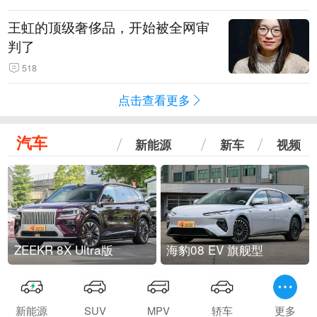
王虹的顶级奢侈品，开始被全网审
判了
518
点击查看更多
汽车
新能源
新车
视频
ZEEKR 8X Ultra版
海豹08 EV 旗舰型
新能源
SUV
MPV
轿车
更多