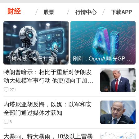
财经
股票
行情中心
下载APP
宇树科技，今日打新！
刚刚，OpenAI曝光GPT-6！传10万亿参数，8月强行发布
特朗普暗示：相比于重新对伊朗发
动大规模军事行动 他更倾向于加大
经济施压
271
内塔尼亚胡反悔，以媒：以军和安
全部门通过媒体才获知
6
大暴雨、特大暴雨，10级以上雷暴