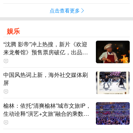
点击查看更多
娱乐
“沈腾 影帝”冲上热搜，新片《欢迎
来龙餐馆》预售票房破亿，出品方
股价大涨！沈腾主演电影票房已破4
15亿元
中国风热词上新，海外社交媒体刷
屏
榆林：依托“清爽榆林”城市文旅IP，
生动诠释“演艺+文旅”融合的乘数效
应