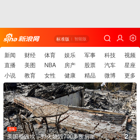
标准版
智能版
新闻
财经
体育
娱乐
军事
科技
视频
直播
美图
NBA
房产
股票
汽车
星座
小说
教育
女性
健康
精品
微博
更多
图集
3
火烧毁700多所房屋
叙利亚：大马士革
/
6