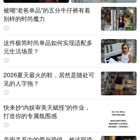
被嘲“老爸单品”的五分牛仔裤有着
别样的时尚魔力
这件极简时尚单品如何实现适配多
元生活场景？
2026夏天最火的鞋，居然是随处可
见的人字拖？
快来抄“内娱审美天赋怪”的作业，
打造你的专属氛围感
亲密关系中的爱与恐惧，被这部恐