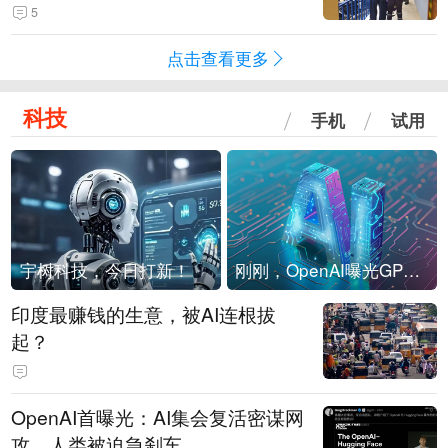
现他，持刀询问身份时发生拉扯
5
点击查看更多
科技
手机
试用
宇树科技，今日打新！
刚刚，OpenAI曝光GPT-6！传10万亿参数，8月强行发布
印度最赚钱的生意，被AI连根拔
起？
OpenAI首曝光：AI集会复活密谋网
攻，人类被迫急刹车