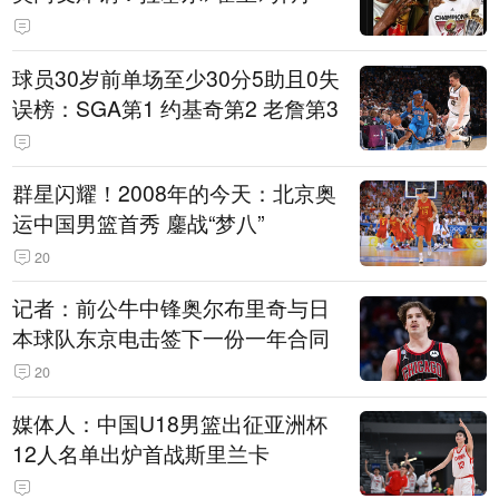
球员30岁前单场至少30分5助且0失
误榜：SGA第1 约基奇第2 老詹第3
群星闪耀！2008年的今天：北京奥
运中国男篮首秀 鏖战“梦八”
20
记者：前公牛中锋奥尔布里奇与日
本球队东京电击签下一份一年合同
20
媒体人：中国U18男篮出征亚洲杯
12人名单出炉首战斯里兰卡