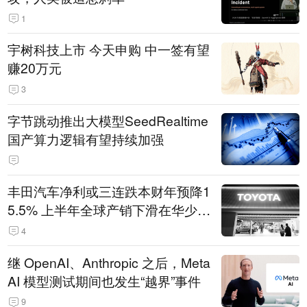
1
宇树科技上市 今天申购 中一签有望
赚20万元
3
字节跳动推出大模型SeedRealtime
国产算力逻辑有望持续加强
丰田汽车净利或三连跌本财年预降1
5.5% 上半年全球产销下滑在华少卖
14.3万辆
4
继 OpenAI、Anthropic 之后，Meta
AI 模型测试期间也发生“越界”事件
9