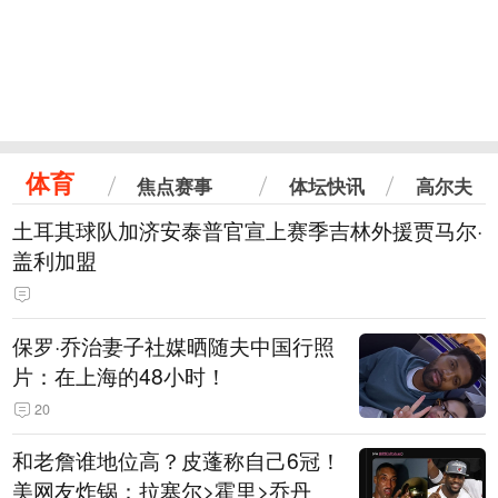
体育
焦点赛事
体坛快讯
高尔夫
土耳其球队加济安泰普官宣上赛季吉林外援贾马尔·
盖利加盟
保罗·乔治妻子社媒晒随夫中国行照
片：在上海的48小时！
20
和老詹谁地位高？皮蓬称自己6冠！
美网友炸锅：拉塞尔>霍里>乔丹