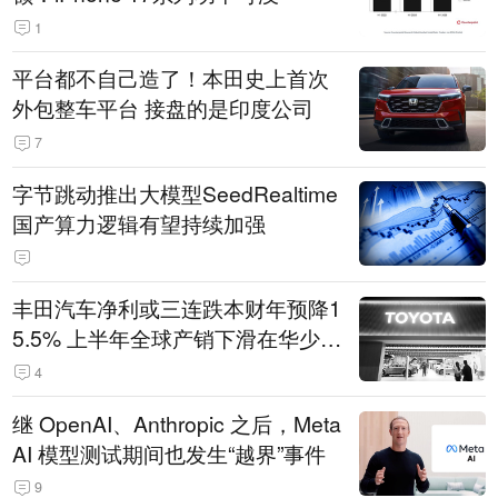
1
平台都不自己造了！本田史上首次
外包整车平台 接盘的是印度公司
7
字节跳动推出大模型SeedRealtime
国产算力逻辑有望持续加强
丰田汽车净利或三连跌本财年预降1
5.5% 上半年全球产销下滑在华少卖
14.3万辆
4
继 OpenAI、Anthropic 之后，Meta
AI 模型测试期间也发生“越界”事件
9