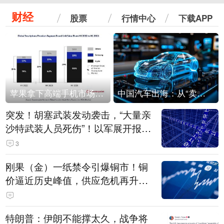
财经
股票
行情中心
下载APP
苹果拿下高端手机市场65%的份额：iPhone 17系列功不可没
中国汽车出海：从“卖出去”到“走进去”
突发！胡塞武装发动袭击，“大量亲
沙特武装人员死伤”！以军展开报复
性空袭
3
刚果（金）一纸禁令引爆铜市！铜
价逼近历史峰值，供应危机再升
级？
特朗普：伊朗不能撑太久，战争将