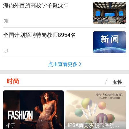
海内外百所高校学子聚沈阳
全国计划招聘特岗教师8954名
点击查看更多
时尚
女性
裙子
IPSA茵芙莎 悦己香氛凝露上市