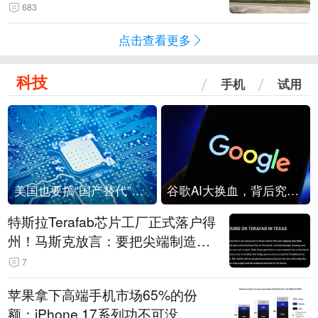
683
点击查看更多
科技
手机
试用
美国也要搞“国产替代”？先算清三笔账
谷歌AI大换血，背后究竟发生了什么？
特斯拉Terafab芯片工厂正式落户得
州！马斯克放言：要把尖端制造带
回美国
7
苹果拿下高端手机市场65%的份
额：iPhone 17系列功不可没