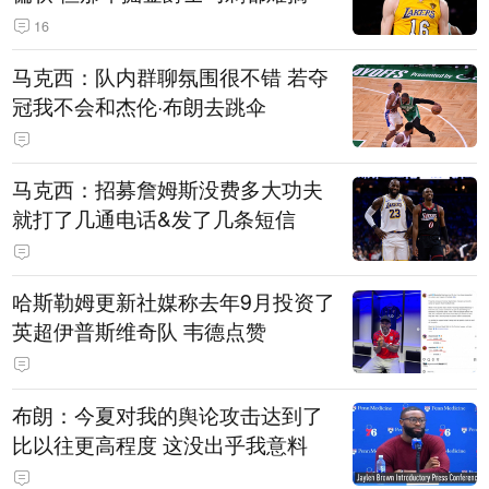
16
马克西：队内群聊氛围很不错 若夺
冠我不会和杰伦·布朗去跳伞
马克西：招募詹姆斯没费多大功夫
就打了几通电话&发了几条短信
哈斯勒姆更新社媒称去年9月投资了
英超伊普斯维奇队 韦德点赞
布朗：今夏对我的舆论攻击达到了
比以往更高程度 这没出乎我意料