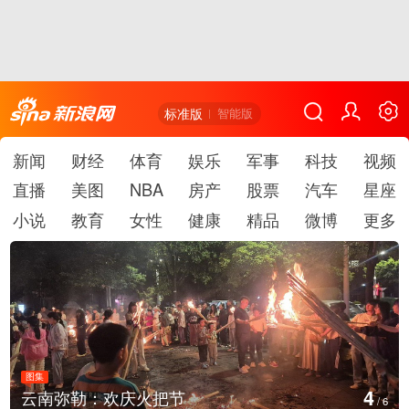
标准版
智能版
新闻
财经
体育
娱乐
军事
科技
视频
直播
美图
NBA
房产
股票
汽车
星座
小说
教育
女性
健康
精品
微博
更多
图集
5
江西铅山：千灯点亮葛仙村
/
6