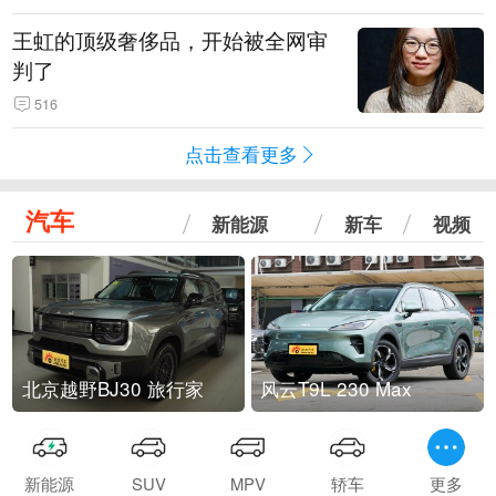
王虹的顶级奢侈品，开始被全网审
判了
516
点击查看更多
汽车
新能源
新车
视频
北京越野BJ30 旅行家
风云T9L 230 Max
新能源
SUV
MPV
轿车
更多