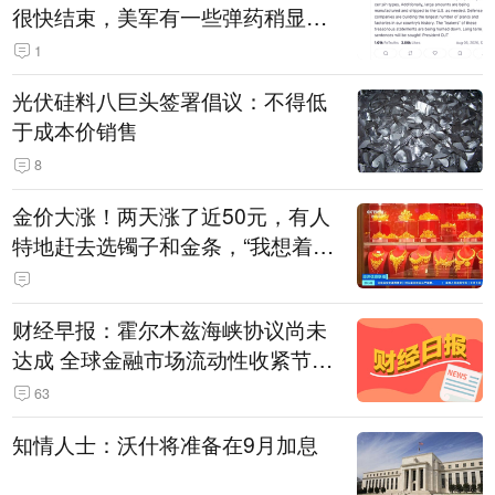
很快结束，美军有一些弹药稍显紧
张！伊朗公布拟议的海峡管理文本
1
光伏硅料八巨头签署倡议：不得低
于成本价销售
8
金价大涨！两天涨了近50元，有人
特地赶去选镯子和金条，“我想着买
起来可以保值，小批量进一些货”
财经早报：霍尔木兹海峡协议尚未
达成 全球金融市场流动性收紧节奏
暂缓
63
知情人士：沃什将准备在9月加息