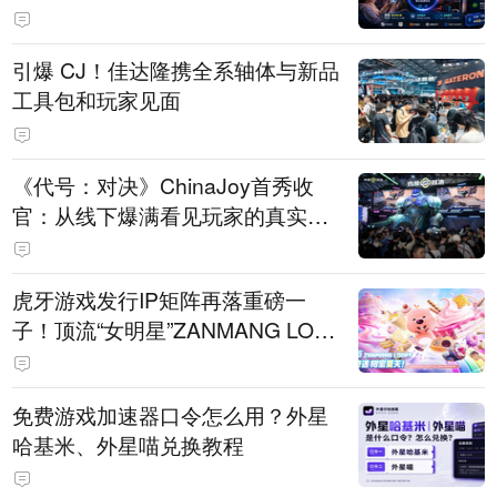
引爆 CJ！佳达隆携全系轴体与新品
工具包和玩家见面
《代号：对决》ChinaJoy首秀收
官：从线下爆满看见玩家的真实期
待
虎牙游戏发行IP矩阵再落重磅一
子！顶流“女明星”ZANMANG LOO
PY 正版3D消除手游《消消奇遇》
惊喜曝光
免费游戏加速器口令怎么用？外星
哈基米、外星喵兑换教程