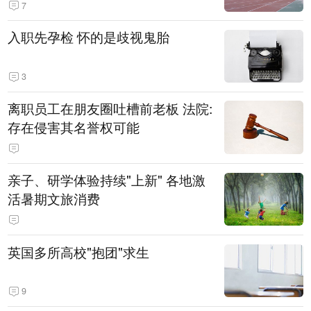
7
入职先孕检 怀的是歧视鬼胎
3
离职员工在朋友圈吐槽前老板 法院:
存在侵害其名誉权可能
亲子、研学体验持续"上新" 各地激
活暑期文旅消费
英国多所高校"抱团"求生
9