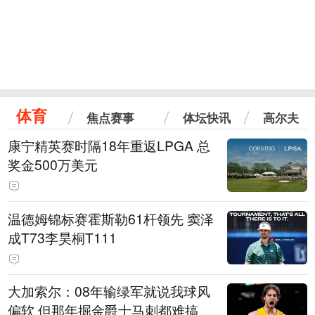
体育
焦点赛事
体坛快讯
高尔夫
康宁精英赛时隔18年重返LPGA 总
奖金500万美元
温德姆锦标赛霍斯勒61杆领先 窦泽
成T73李昊桐T111
大加索尔：08年输绿军就说我球风
偏软 但那年掘金爵士马刺都难搞