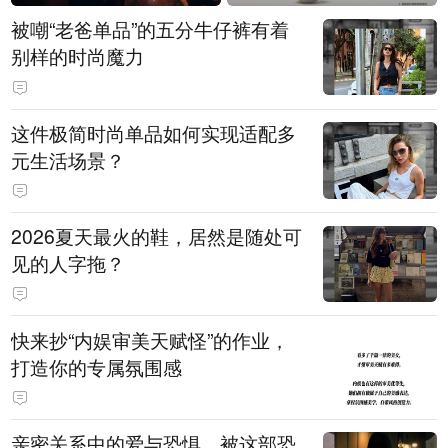
被嘲“老爸单品”的五分牛仔裤有着
别样的时尚魔力
这件极简时尚单品如何实现适配多
元生活场景？
2026夏天最火的鞋，居然是随处可
见的人字拖？
快来抄“内娱审美天赋怪”的作业，
打造你的专属氛围感
亲密关系中的爱与恐惧，被这部恐