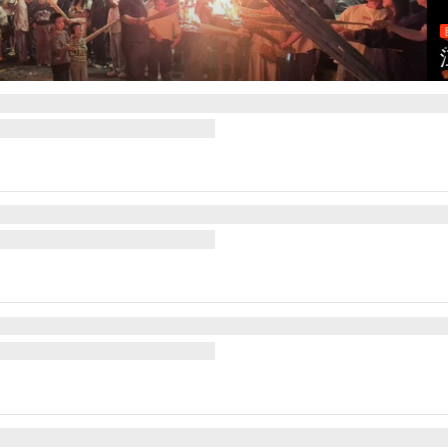
灯点亮葛仙村