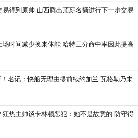
交易得到原帅 山西腾出顶薪名额进行下一步交易
上场时间减少换来体能 哈特三分命中率因此提高
6万！名记：快船无理由提前续约加兰 瓦格勒乃未
？狂热主帅谈卡林顿恶犯：她不是故意的 防守得