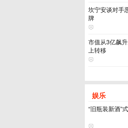
坎宁安谈对手恶
牌
市值从3亿飙升
上转移
娱乐
“旧瓶装新酒”