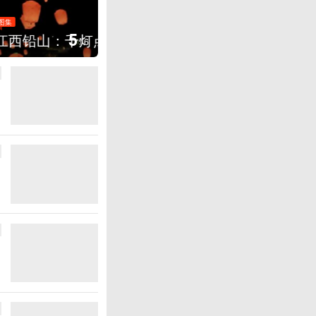
图集
5
上海：七彩稻田画迎最佳观赏期
/
6