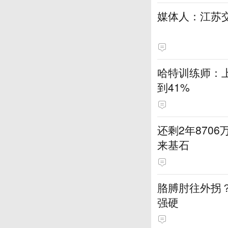
媒体人：江苏
哈特训练师：
到41%
还剩2年870
来基石
胳膊肘往外拐
强硬