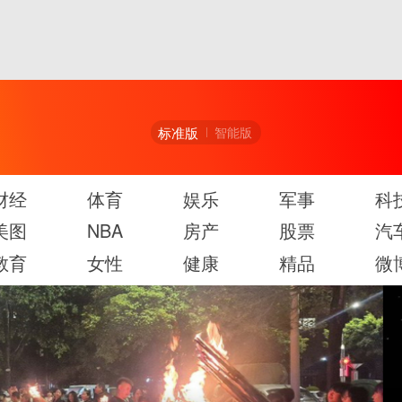
标准版
智能版
财经
体育
娱乐
军事
科
美图
NBA
房产
股票
汽
教育
女性
健康
精品
微