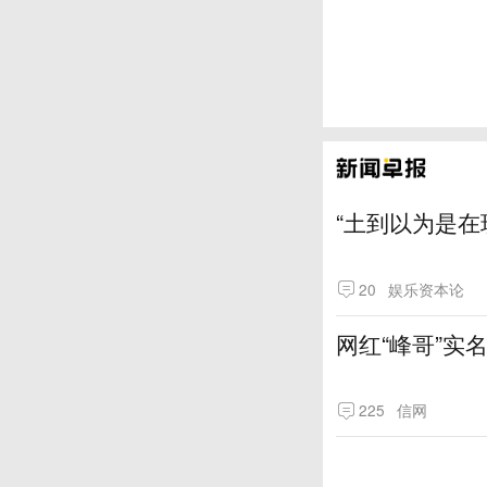
“土到以为是在
20
娱乐资本论
网红“峰哥”实
225
信网