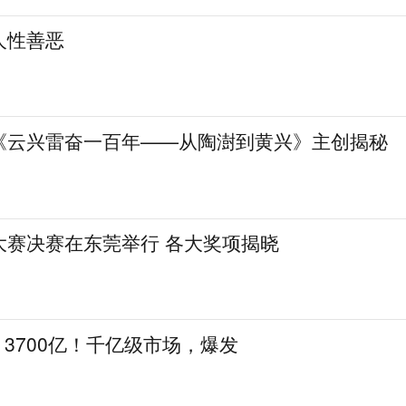
人性善恶
《云兴雷奋一百年——从陶澍到黄兴》主创揭秘
大赛决赛在东莞举行 各大奖项揭晓
亿！3700亿！千亿级市场，爆发