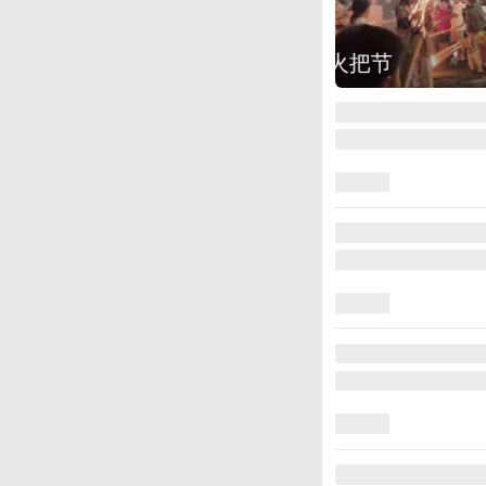
图集
江西铅山：千