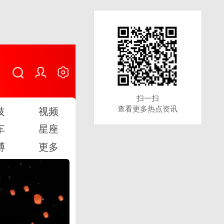
扫一扫
扫一扫
查看更多热点资讯
查看更多热点资讯
技
视频
车
星座
博
更多