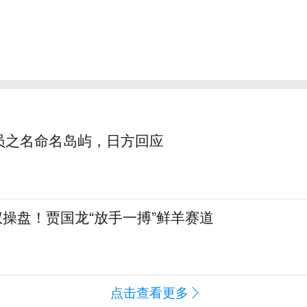
员之名命名岛屿，日方回应
全权操盘！贾国龙“放手一搏”鲜羊赛道
点击查看更多