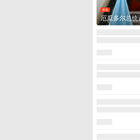
图集
厄瓜多尔总统