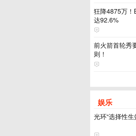
狂降4875万
达92.6%
前火箭首轮秀要
则！
娱乐
光环“选择性