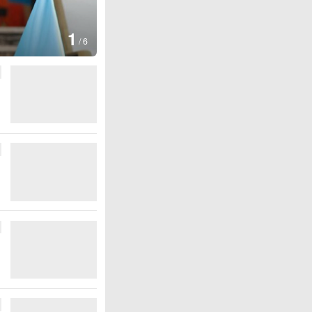
1
/
6