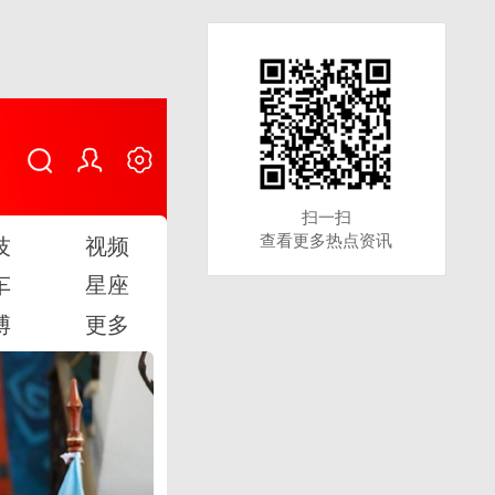
扫一扫
扫一扫
查看更多热点资讯
查看更多热点资讯
技
视频
车
星座
博
更多