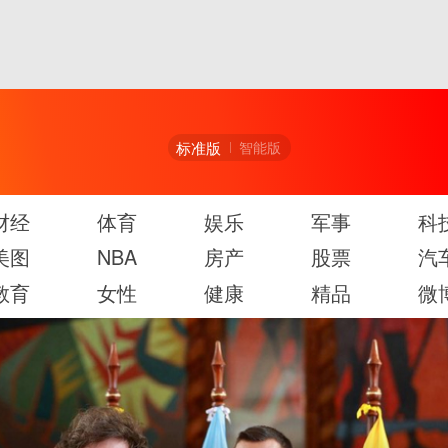
标准版
智能版
财经
体育
娱乐
军事
科
美图
NBA
房产
股票
汽
教育
女性
健康
精品
微