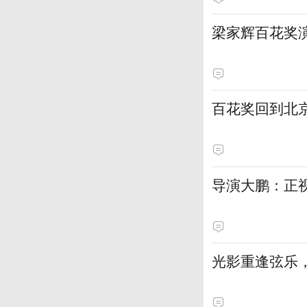
梁家辉百花奖
百花奖回到北
导演大鹏：正
光影重逢弦乐，