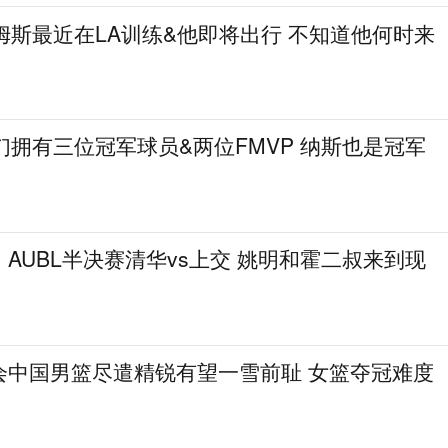
姆斯最近在LA训练&他即将出行 不知道他何时来
们拥有三位冠军球员&两位FMVP 纳斯也是冠军
AUBL半决赛清华vs上交 姚明和霍二叔来到现
会中国男篮尽遣精锐有望一雪前耻 女篮夺冠难度