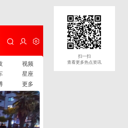
扫一扫
扫一扫
查看更多热点资讯
查看更多热点资讯
技
视频
车
星座
博
更多