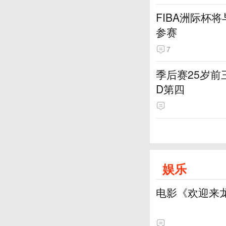
FIBA洲际杯
参赛
7
季后赛25岁前
D第四
娱乐
电影《欢迎来龙