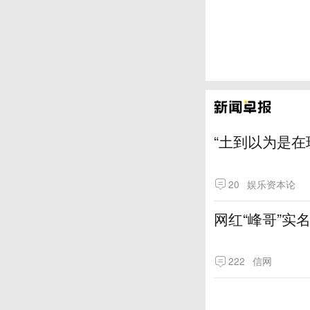
“土到以为是在
20
娱乐资本论
网红“峰哥”实
222
信网