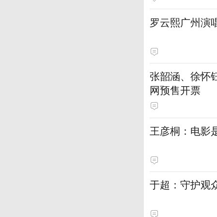
罗云熙广州演
张韶涵、徐怀钰
网预售开票
王彦桐：电影
于超：守护观