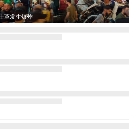
图集
云南弥勒：欢庆火把节