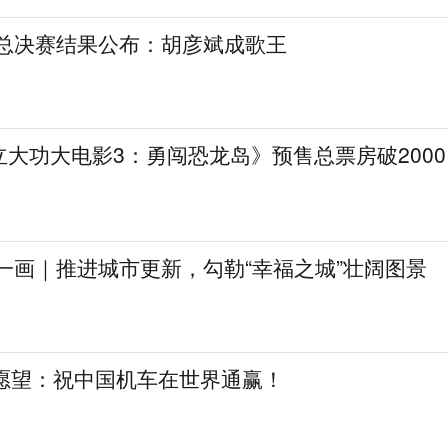
》总决赛结果公布：胡彦斌成歌王
大功大电影3：勇闯恐龙岛》预售总票房破2000
一画｜推进城市更新，勾勒“幸福之城”壮阔图景
日愿望：祝中国机车在世界通赢！