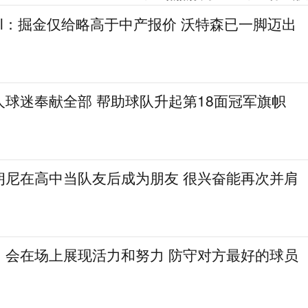
gel：掘金仅给略高于中产报价 沃特森已一脚迈出
人球迷奉献全部 帮助球队升起第18面冠军旗帜
朗尼在高中当队友后成为朋友 很兴奋能再次并肩
：会在场上展现活力和努力 防守对方最好的球员