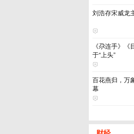
刘浩存宋威龙
《尕连手》《
于“上头”
百花燕归，万
幕
财经