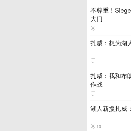
不尊重！Sie
大门
扎威：想为湖
扎威：我和布
作战
湖人新援扎威
10