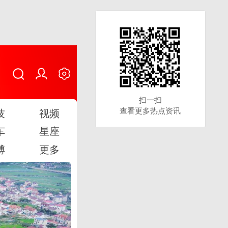
扫一扫
扫一扫
查看更多热点资讯
查看更多热点资讯
技
视频
车
星座
博
更多