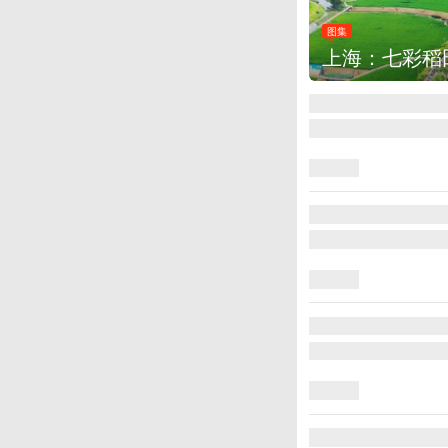
图集
上海：七彩稻