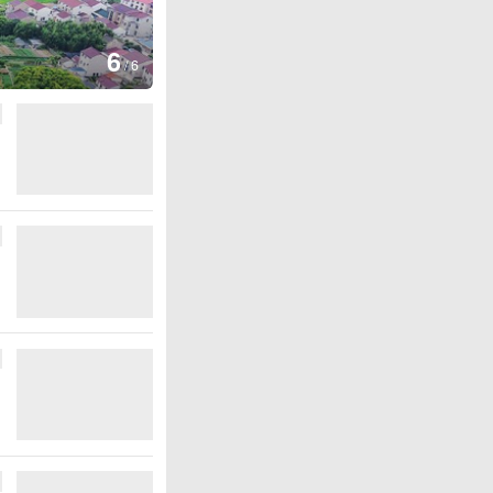
图集
6
厄瓜多尔总统诺沃亚会见阿根廷
/
6