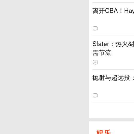
离开CBA！H
Slater：
需节流
抛射与超远投
娱乐