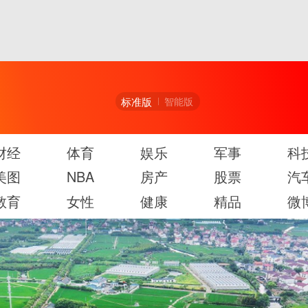
标准版
智能版
财经
体育
娱乐
军事
科
美图
NBA
房产
股票
汽
教育
女性
健康
精品
微