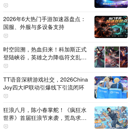
打造旗舰供电方案
2026年6大热门手游加速器盘点：
国服、外服与多设备支持
时空回溯，热血归来！科加斯正式
登陆峡谷，英雄之力降临符文乱
斗！
TT语音深耕游戏社交，2026China
Joy四大IP联动引爆线下引流闭环
狂浪八月，陈小春掌舵！《疯狂水
世界》首届狂浪节来袭，荒岛求生
直播即将开启