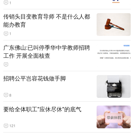
1
传销头目变教育导师 不是什么人都
能办教育
1
广东佛山:已叫停季华中学教师招聘
工作 开展全面核查
招聘公平岂容花钱做手脚
8
要给全体职工"应休尽休"的底气
121