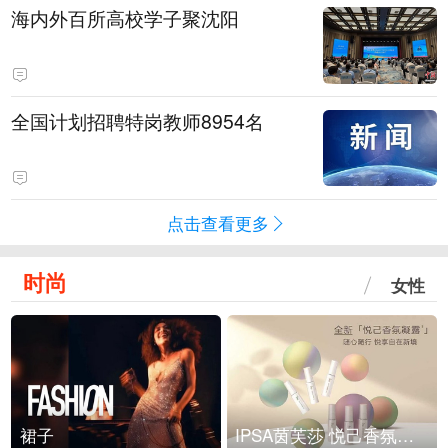
海内外百所高校学子聚沈阳
全国计划招聘特岗教师8954名
点击查看更多
时尚
女性
裙子
IPSA茵芙莎 悦己香氛凝露上市