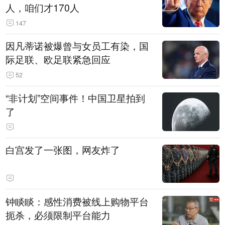
人，咱们才170人
147
因凡蒂诺被爆曾与女员工有染，国
际足联、欧足联紧急回应
52
“非计划”空间事件！中国卫星拍到
了
白宫发了一张图，网友炸了
钟睒睒：感性消费被线上购物平台
扼杀，必须限制平台能力