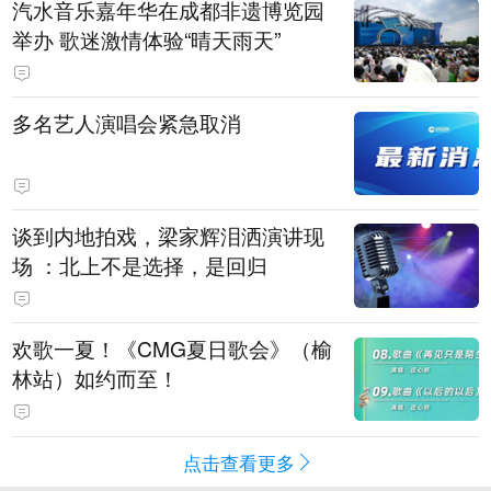
汽水音乐嘉年华在成都非遗博览园
举办 歌迷激情体验“晴天雨天”
多名艺人演唱会紧急取消
谈到内地拍戏，梁家辉泪洒演讲现
场 ：北上不是选择，是回归
欢歌一夏！《CMG夏日歌会》（榆
林站）如约而至！
点击查看更多