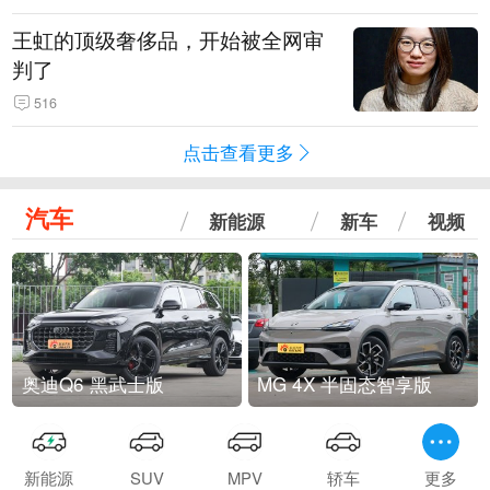
王虹的顶级奢侈品，开始被全网审
判了
516
点击查看更多
汽车
新能源
新车
视频
奥迪Q6 黑武士版
MG 4X 半固态智享版
新能源
SUV
MPV
轿车
更多