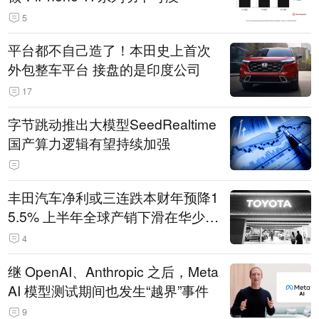
5
平台都不自己造了！本田史上首次
外包整车平台 接盘的是印度公司
17
字节跳动推出大模型SeedRealtime
国产算力逻辑有望持续加强
丰田汽车净利或三连跌本财年预降1
5.5% 上半年全球产销下滑在华少卖
14.3万辆
4
继 OpenAI、Anthropic 之后，Meta
AI 模型测试期间也发生“越界”事件
9