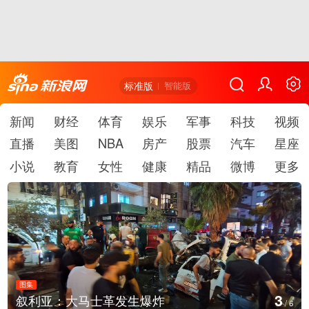
标准版
智能版
新闻
财经
体育
娱乐
军事
科技
视频
直播
美图
NBA
房产
股票
汽车
星座
小说
教育
女性
健康
精品
微博
更多
图集
4
利亚：大马士革发生爆炸
云南
/
6