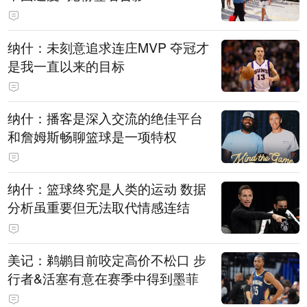
纳什：未刻意追求连庄MVP 夺冠才
是我一直以来的目标
纳什：播客是深入交流的绝佳平台
和詹姆斯畅聊篮球是一项特权
纳什：篮球终究是人类的运动 数据
分析虽重要但无法取代情感连结
美记：鹈鹕目前咬定高价不松口 步
行者&活塞有意在赛季中得到墨菲