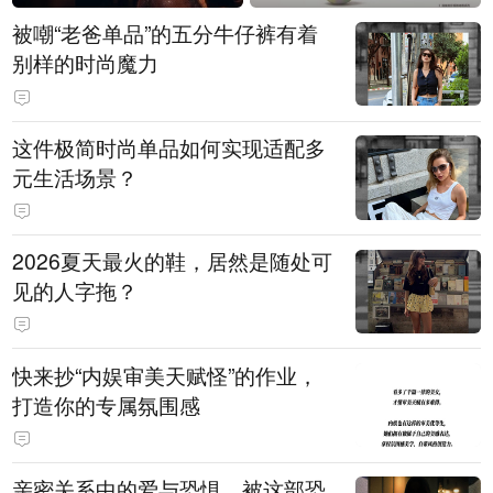
被嘲“老爸单品”的五分牛仔裤有着
别样的时尚魔力
这件极简时尚单品如何实现适配多
元生活场景？
2026夏天最火的鞋，居然是随处可
见的人字拖？
快来抄“内娱审美天赋怪”的作业，
打造你的专属氛围感
亲密关系中的爱与恐惧，被这部恐