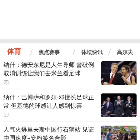
体育
焦点赛事
体坛快讯
高尔夫
纳什：德安东尼是人生导师 曾破例
取消训练让我们去米兰看足球
纳什：巴博萨和罗尔·邓擅长足球正
常 但基德的球感让人感到惊喜
人气火爆里夫斯中国行石狮站 见证
中国速度+宠粉签名合影