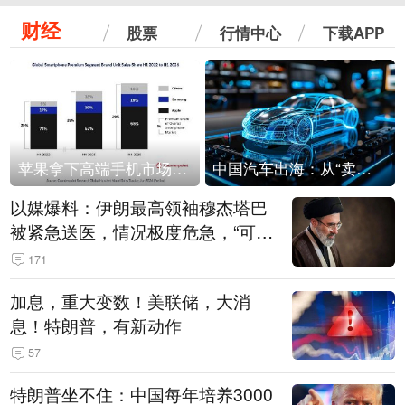
财经
股票
行情中心
下载APP
苹果拿下高端手机市场65%的份额：iPhone 17系列功不可没
中国汽车出海：从“卖出去”到“走进去”
以媒爆料：伊朗最高领袖穆杰塔巴
被紧急送医，情况极度危急，“可能
随时会死去”
171
加息，重大变数！美联储，大消
息！特朗普，有新动作
57
特朗普坐不住：中国每年培养3000