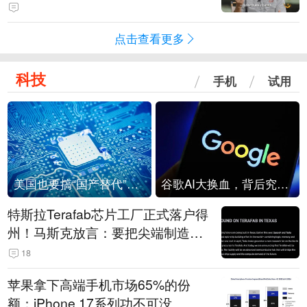
点击查看更多
科技
手机
试用
美国也要搞“国产替代”？先算清三笔账
谷歌AI大换血，背后究竟发生了什么？
特斯拉Terafab芯片工厂正式落户得
州！马斯克放言：要把尖端制造带
回美国
18
苹果拿下高端手机市场65%的份
额：iPhone 17系列功不可没