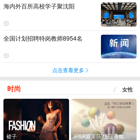
海内外百所高校学子聚沈阳
全国计划招聘特岗教师8954名
点击查看更多
时尚
女性
裙子
IPSA茵芙莎 悦己香氛凝露上市