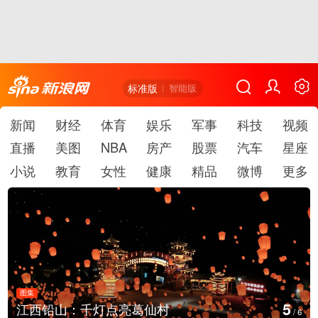
标准版
智能版
新闻
财经
体育
娱乐
军事
科技
视频
直播
美图
NBA
房产
股票
汽车
星座
小说
教育
女性
健康
精品
微博
更多
图集
6
上海：七彩稻田画迎最佳观赏期
/
6