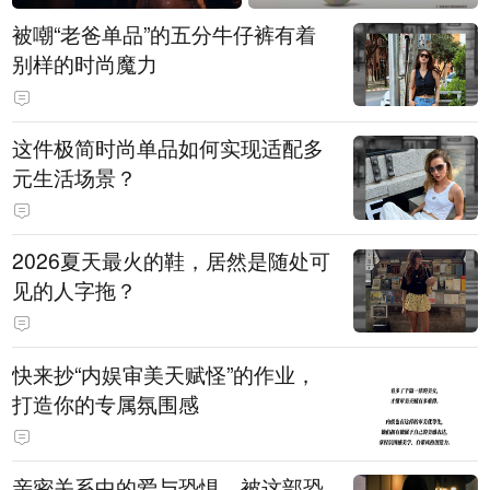
被嘲“老爸单品”的五分牛仔裤有着
别样的时尚魔力
这件极简时尚单品如何实现适配多
元生活场景？
2026夏天最火的鞋，居然是随处可
见的人字拖？
快来抄“内娱审美天赋怪”的作业，
打造你的专属氛围感
亲密关系中的爱与恐惧，被这部恐