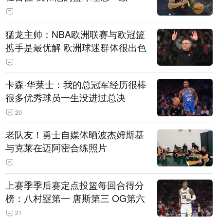
猛龙主帅：NBA欧洲联赛与欧冠篮
携手是最优解 欧洲球迷群体很出色
卡森·华莱士：我的总冠军经历很棒
很多优秀球员一生没进过总决
20
老队友！勇士自媒体晒波杰姆斯基
与克莱在迈阿密合练照片
上赛季季后赛定点投篮每回合得分
榜：八村塁第一 唐斯第三 OG第六
21