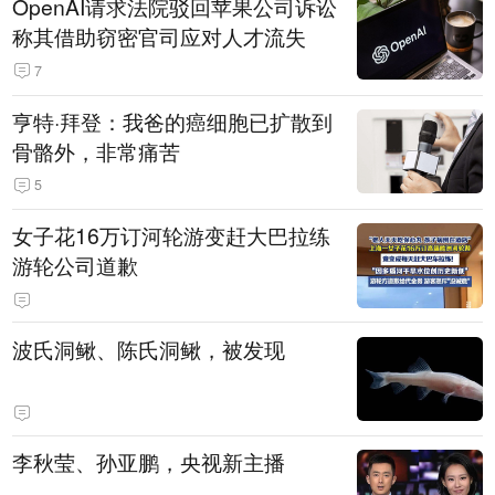
OpenAI请求法院驳回苹果公司诉讼
称其借助窃密官司应对人才流失
7
亨特·拜登：我爸的癌细胞已扩散到
骨骼外，非常痛苦
5
女子花16万订河轮游变赶大巴拉练
游轮公司道歉
波氏洞鳅、陈氏洞鳅，被发现
李秋莹、孙亚鹏，央视新主播