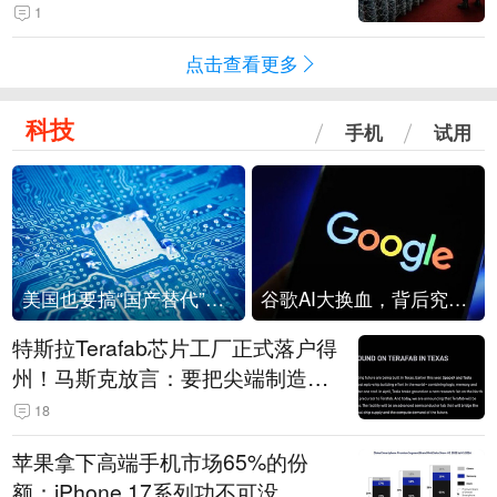
1
点击查看更多
科技
手机
试用
美国也要搞“国产替代”？先算清三笔账
谷歌AI大换血，背后究竟发生了什么？
特斯拉Terafab芯片工厂正式落户得
州！马斯克放言：要把尖端制造带
回美国
18
苹果拿下高端手机市场65%的份
额：iPhone 17系列功不可没