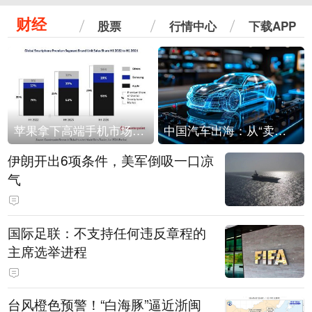
财经
股票
行情中心
下载APP
苹果拿下高端手机市场65%的份额：iPhone 17系列功不可没
中国汽车出海：从“卖出去”到“走进去”
伊朗开出6项条件，美军倒吸一口凉
气
国际足联：不支持任何违反章程的
主席选举进程
台风橙色预警！“白海豚”逼近浙闽