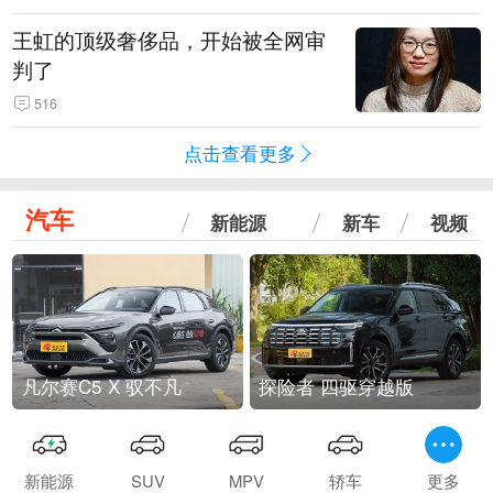
王虹的顶级奢侈品，开始被全网审
判了
516
点击查看更多
汽车
新能源
新车
视频
凡尔赛C5 X 驭不凡
探险者 四驱穿越版
新能源
SUV
MPV
轿车
更多