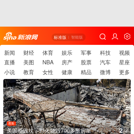
标准版
智能版
新闻
财经
体育
娱乐
军事
科技
视频
直播
美图
NBA
房产
股票
汽车
星座
小说
教育
女性
健康
精品
微博
更多
图集
3
美国斯波坎：野火烧毁700多所房屋
/
6