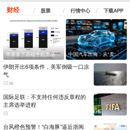
财经
股票
行情中心
下载APP
苹果拿下高端手机市场65%的份额：iPhone 17系列功不可没
中国汽车出海：从“卖出去”到“走进去”
伊朗开出6项条件，美军倒吸一口凉
气
38
国际足联：不支持任何违反章程的
主席选举进程
台风橙色预警！“白海豚”逼近浙闽