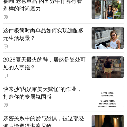
被嘲“老爸单品”的五分牛仔裤有着
别样的时尚魔力
这件极简时尚单品如何实现适配多
元生活场景？
2026夏天最火的鞋，居然是随处可
见的人字拖？
快来抄“内娱审美天赋怪”的作业，
打造你的专属氛围感
亲密关系中的爱与恐惧，被这部恐
怖片诠释得淋漓尽致