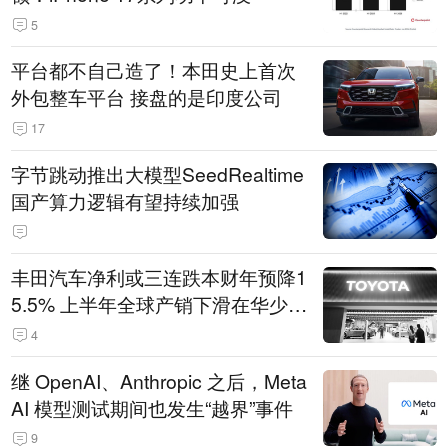
5
平台都不自己造了！本田史上首次
外包整车平台 接盘的是印度公司
17
字节跳动推出大模型SeedRealtime
国产算力逻辑有望持续加强
丰田汽车净利或三连跌本财年预降1
5.5% 上半年全球产销下滑在华少卖
14.3万辆
4
继 OpenAI、Anthropic 之后，Meta
AI 模型测试期间也发生“越界”事件
9