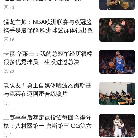
20
猛龙主帅：NBA欧洲联赛与欧冠篮
携手是最优解 欧洲球迷群体很出色
19
卡森·华莱士：我的总冠军经历很棒
很多优秀球员一生没进过总决
20
老队友！勇士自媒体晒波杰姆斯基
与克莱在迈阿密合练照片
上赛季季后赛定点投篮每回合得分
榜：八村塁第一 唐斯第三 OG第六
21