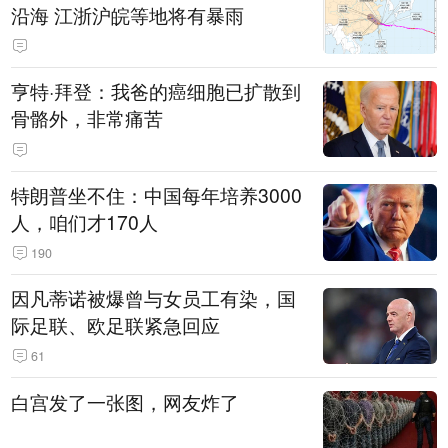
沿海 江浙沪皖等地将有暴雨
亨特·拜登：我爸的癌细胞已扩散到
骨骼外，非常痛苦
特朗普坐不住：中国每年培养3000
人，咱们才170人
190
因凡蒂诺被爆曾与女员工有染，国
际足联、欧足联紧急回应
61
白宫发了一张图，网友炸了