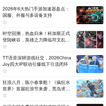
2026年6大热门手游加速器盘点：
国服、外服与多设备支持
时空回溯，热血归来！科加斯正式
登陆峡谷，英雄之力降临符文乱
斗！
TT语音深耕游戏社交，2026China
Joy四大IP联动引爆线下引流闭环
狂浪八月，陈小春掌舵！《疯狂水
世界》首届狂浪节来袭，荒岛求生
直播即将开启