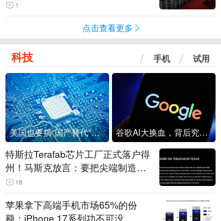
1
点击查看更多
科技
手机
试用
美国也要搞“国产替代”？先算清三笔账
谷歌AI大换血，背后究竟发生了什么？
特斯拉Terafab芯片工厂正式落户得
州！马斯克放言：要把尖端制造带
回美国
18
苹果拿下高端手机市场65%的份
额：iPhone 17系列功不可没