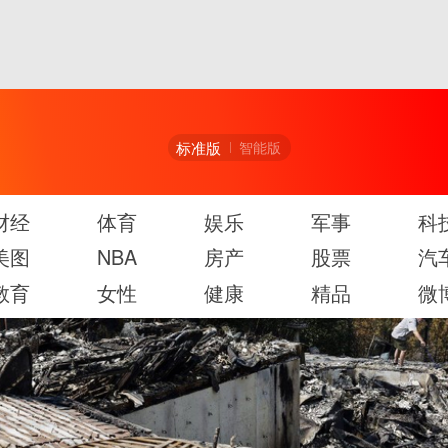
标准版
智能版
财经
体育
娱乐
军事
科
美图
NBA
房产
股票
汽
教育
女性
健康
精品
微