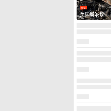
图集
美国斯波坎：