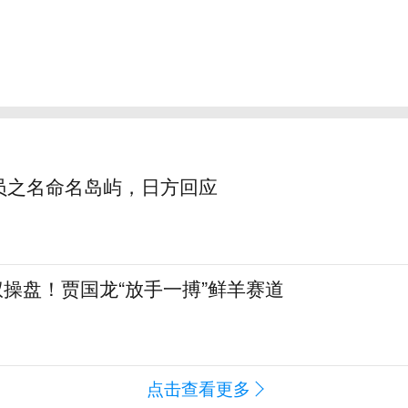
员之名命名岛屿，日方回应
全权操盘！贾国龙“放手一搏”鲜羊赛道
点击查看更多