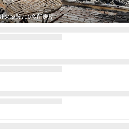
野火烧毁700多所房屋