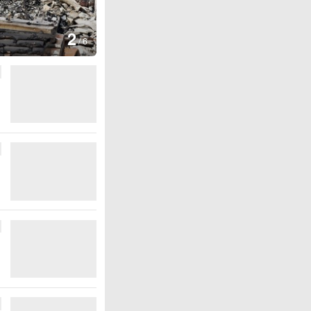
图集
2
叙利亚：大马士革发生爆炸
/
6