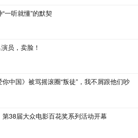
“一听就懂”的默契
知名演员，卖脸！
爱你中国》被骂摇滚圈“叛徒”，我不屑跟他们吵
，第38届大众电影百花奖系列活动开幕