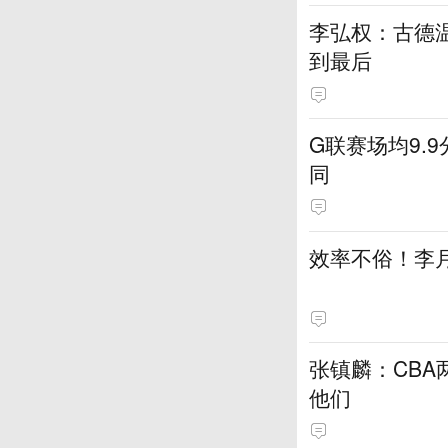
李弘权：古德温
到最后
G联赛场均9.
同
效率不俗！李月
张镇麟：CBA
他们