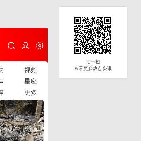
扫一扫
扫一扫
查看更多热点资讯
查看更多热点资讯
技
视频
车
星座
博
更多