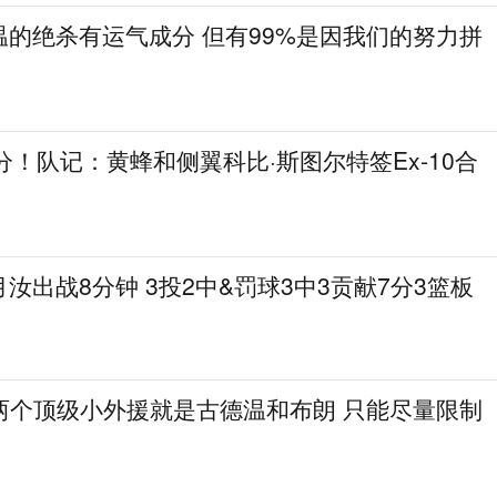
的绝杀有运气成分 但有99%是因我们的努力拼
9分！队记：黄蜂和侧翼科比·斯图尔特签Ex‑10合
汝出战8分钟 3投2中&罚球3中3贡献7分3篮板
两个顶级小外援就是古德温和布朗 只能尽量限制