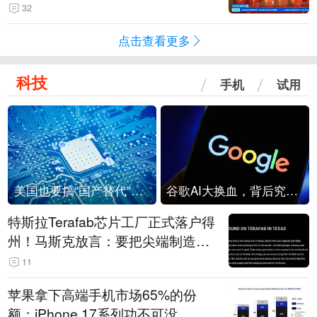
起来可以保值，小批量进一些货”
32
点击查看更多
科技
手机
试用
美国也要搞“国产替代”？先算清三笔账
谷歌AI大换血，背后究竟发生了什么？
特斯拉Terafab芯片工厂正式落户得
州！马斯克放言：要把尖端制造带
回美国
11
苹果拿下高端手机市场65%的份
额：iPhone 17系列功不可没