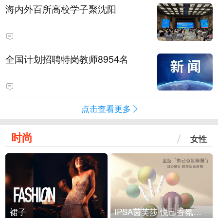
海内外百所高校学子聚沈阳
全国计划招聘特岗教师8954名
点击查看更多
时尚
女性
裙子
IPSA茵芙莎 悦己香氛凝露上市