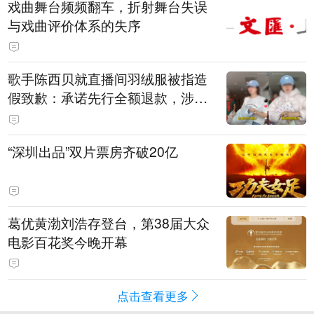
戏曲舞台频频翻车，折射舞台失误
与戏曲评价体系的失序
歌手陈西贝就直播间羽绒服被指造
假致歉：承诺先行全额退款，涉事
销售额约300万元
“深圳出品”双片票房齐破20亿
葛优黄渤刘浩存登台，第38届大众
电影百花奖今晚开幕
点击查看更多