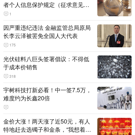
者个人信息保护规定（征求意见
稿）》公开征求意见
1
因严重违纪违法 金融监管总局原局
长李云泽被罢免全国人大代表
175
光伏硅料八巨头签署倡议：不得低
于成本价销售
318
宇树科技打新必看！中一签7.5万，
难度约为长鑫20倍
金价大涨！两天涨了近50元，有人
特地赶去选镯子和金条，“我想着买