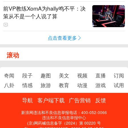
前VP教练XomA为hally鸣不平：决
策从不是一个人说了算
点击查看更多
滚动
奇闻
段子
趣图
美文
视频
直播
订阅
八卦
情感
旅游
教育
动漫
游戏
试用
导航
客户端下载
广告营销
反馈
新浪网违法和不良信息举报电话：400-052-0066
违法和不良信息举报中心
(京)网药械信息备字（2024）第 00220 号