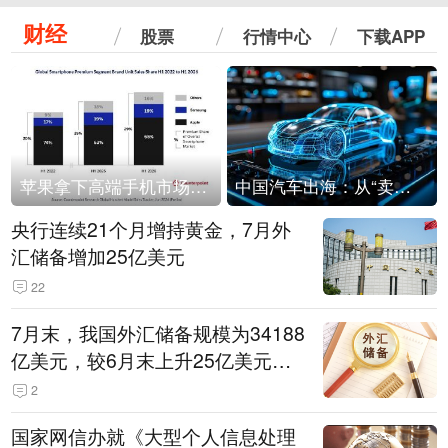
财经
股票
行情中心
下载APP
苹果拿下高端手机市场65%的份额：iPhone 17系列功不可没
中国汽车出海：从“卖出去”到“走进去”
央行连续21个月增持黄金，7月外
汇储备增加25亿美元
22
7月末，我国外汇储备规模为34188
亿美元，较6月末上升25亿美元，
升幅为0.07%
2
国家网信办就《大型个人信息处理