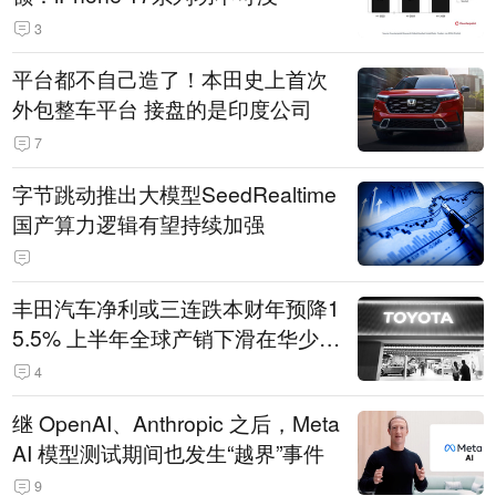
3
平台都不自己造了！本田史上首次
外包整车平台 接盘的是印度公司
7
字节跳动推出大模型SeedRealtime
国产算力逻辑有望持续加强
丰田汽车净利或三连跌本财年预降1
5.5% 上半年全球产销下滑在华少卖
14.3万辆
4
继 OpenAI、Anthropic 之后，Meta
AI 模型测试期间也发生“越界”事件
9