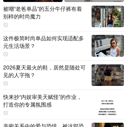
被嘲“老爸单品”的五分牛仔裤有着
别样的时尚魔力
这件极简时尚单品如何实现适配多
元生活场景？
2026夏天最火的鞋，居然是随处可
见的人字拖？
快来抄“内娱审美天赋怪”的作业，
打造你的专属氛围感
亲密关系中的爱与恐惧，被这部恐