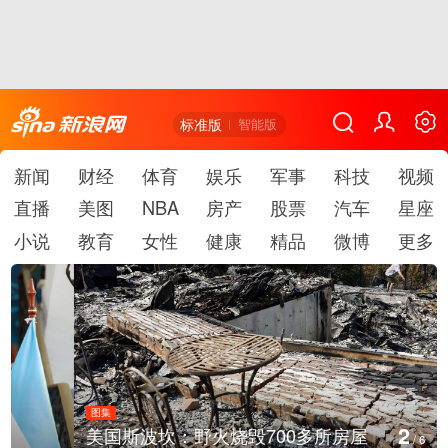
标准版
智能版
新闻
财经
体育
娱乐
军事
科技
视频
直播
美图
NBA
房产
股票
汽车
星座
小说
教育
女性
健康
精品
微博
更多
图集
2
美国斯波坎：野火烧毁700多所房屋
/
6