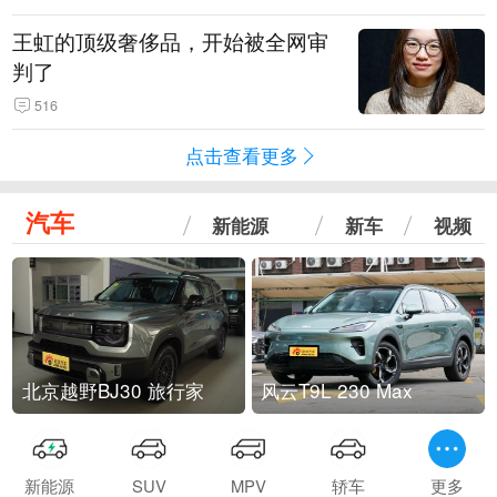
王虹的顶级奢侈品，开始被全网审
判了
516
点击查看更多
汽车
新能源
新车
视频
北京越野BJ30 旅行家
风云T9L 230 Max
新能源
SUV
MPV
轿车
更多