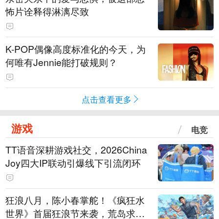
怖片诠释得淋漓尽致
K-POP偶像高度标准化的今天，为
何唯有Jennie能打破规则？
点击查看更多
游戏
电竞
TT语音深耕游戏社交，2026China
Joy四大IP联动引爆线下引流闭环
狂浪八月，陈小春掌舵！《疯狂水
世界》首届狂浪节来袭，荒岛求生