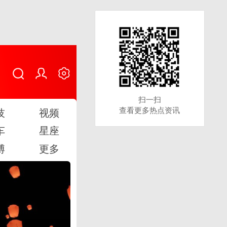
扫一扫
扫一扫
查看更多热点资讯
查看更多热点资讯
技
视频
车
星座
博
更多