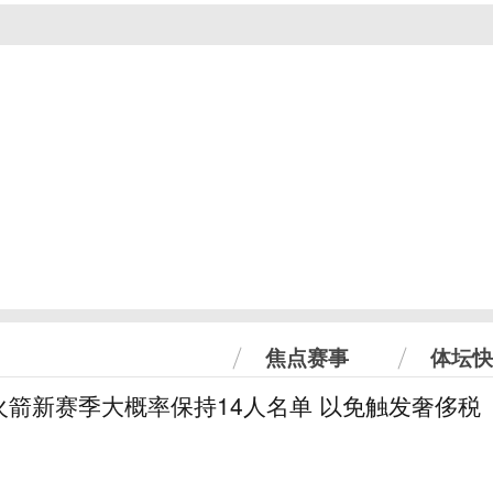
焦点赛事
体坛快
火箭新赛季大概率保持14人名单 以免触发奢侈税