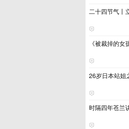
二十四节气丨
《被裁掉的女
​26岁日本站
时隔四年苍兰