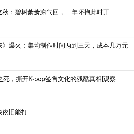
立秋：碧树萧萧凉气回，一年怀抱此时开
孩》爆火：集均制作时间两到三天，成本几万元
姐之死，撕开K-pop签售文化的残酷真相|观察
诀依旧能打