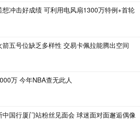
想冲击好成绩 可利用电风扇1300万特例+首轮
火箭五号位缺乏多样性 交易卡佩拉能腾出空间
000万 今年NBA查无此人
斯中国行厦门站粉丝见面会 球迷面对面邂逅偶像