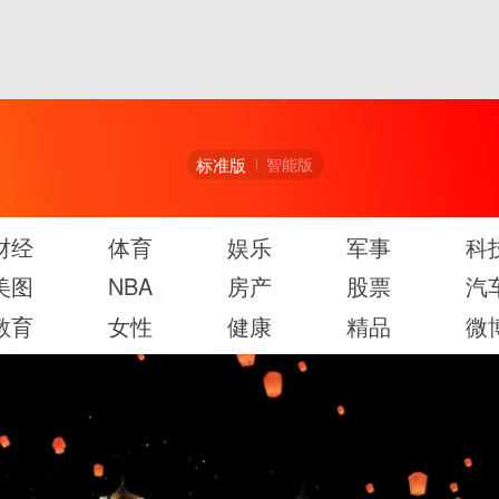
标准版
智能版
财经
体育
娱乐
军事
科
美图
NBA
房产
股票
汽
教育
女性
健康
精品
微