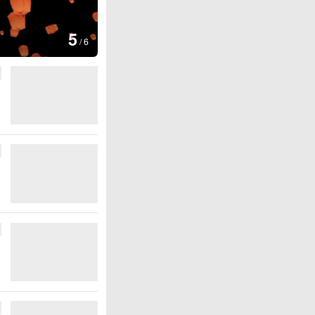
图集
6
厄瓜多尔总统诺沃亚会
/
6