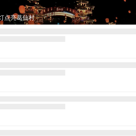
：七彩稻田画迎最佳观赏期