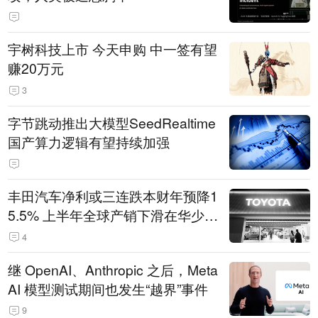
宇树科技上市 今天申购 中一签有望
赚20万元
3
字节跳动推出大模型SeedRealtime
国产算力逻辑有望持续加强
丰田汽车净利或三连跌本财年预降1
5.5% 上半年全球产销下滑在华少卖
14.3万辆
4
继 OpenAI、Anthropic 之后，Meta
AI 模型测试期间也发生“越界”事件
9