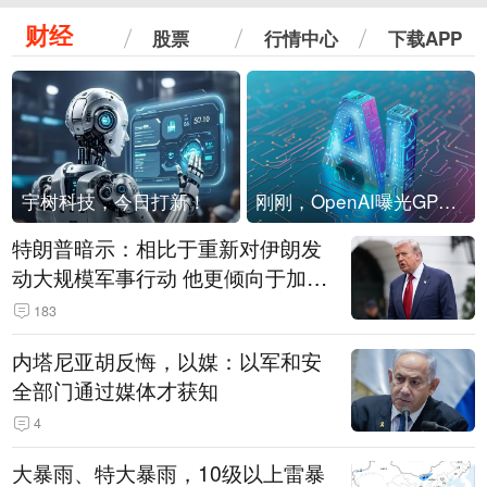
财经
股票
行情中心
下载APP
宇树科技，今日打新！
刚刚，OpenAI曝光GPT-6！传10万亿参数，8月强行发布
特朗普暗示：相比于重新对伊朗发
动大规模军事行动 他更倾向于加大
经济施压
183
内塔尼亚胡反悔，以媒：以军和安
全部门通过媒体才获知
4
大暴雨、特大暴雨，10级以上雷暴