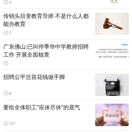
3
传销头目变教育导师 不是什么人都
能办教育
1
广东佛山:已叫停季华中学教师招聘
工作 开展全面核查
招聘公平岂容花钱做手脚
8
要给全体职工"应休尽休"的底气
127