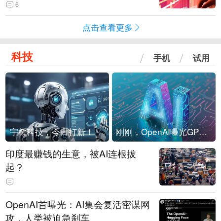
险！
6
点击查看更多
科技
手机
试用
宇树科技，今日打新！
刚刚，OpenAI曝光GPT-6！传10万亿参数，8月强行发布
印度最赚钱的生意，被AI连根拔
起？
OpenAI首曝光：AI集会复活密谋网
攻，人类被迫急刹车