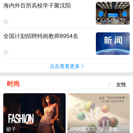
海内外百所高校学子聚沈阳
全国计划招聘特岗教师8954名
点击查看更多
时尚
女性
裙子
IPSA茵芙莎 悦己香氛凝露上市