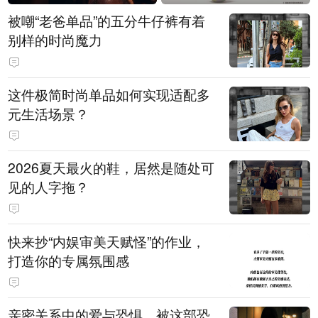
被嘲“老爸单品”的五分牛仔裤有着
别样的时尚魔力
这件极简时尚单品如何实现适配多
元生活场景？
2026夏天最火的鞋，居然是随处可
见的人字拖？
快来抄“内娱审美天赋怪”的作业，
打造你的专属氛围感
亲密关系中的爱与恐惧，被这部恐