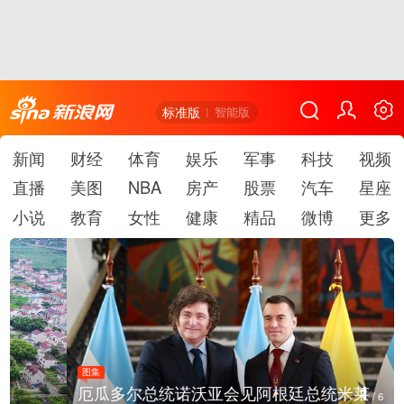
标准版
智能版
新闻
财经
体育
娱乐
军事
科技
视频
直播
美图
NBA
房产
股票
汽车
星座
小说
教育
女性
健康
精品
微博
更多
图集
1
厄瓜多尔总统诺沃亚会见阿根廷总统米莱
/
6