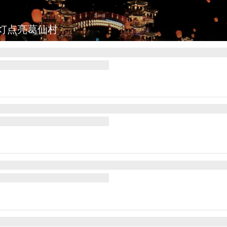
田画迎最佳观赏期