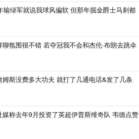
8年输绿军就说我球风偏软 但那年掘金爵士马刺都
群聊氛围很不错 若夺冠我不会和杰伦·布朗去跳伞
詹姆斯没费多大功夫 就打了几通电话&发了几条
社媒称去年9月投资了英超伊普斯维奇队 韦德点赞