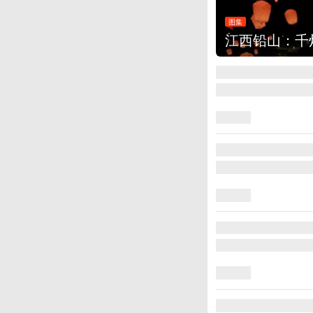
图集
上海：七彩稻