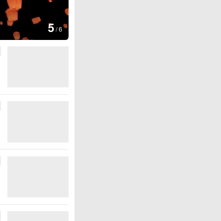
图集
6
厄瓜多尔总统诺沃亚会见阿根廷
/
6