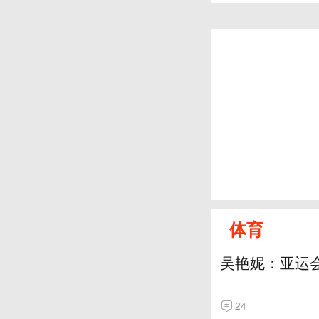
体育
吴艳妮：亚运
24