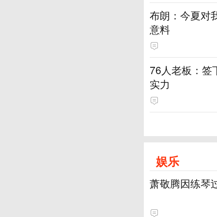
布朗：今夏对
意料
76人老板：
实力
娱乐
萧敬腾因练琴