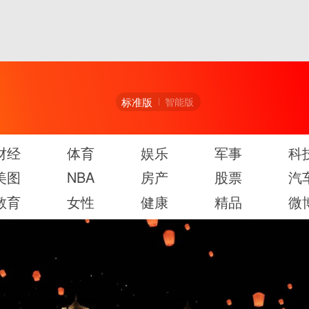
标准版
智能版
财经
体育
娱乐
军事
科
美图
NBA
房产
股票
汽
教育
女性
健康
精品
微