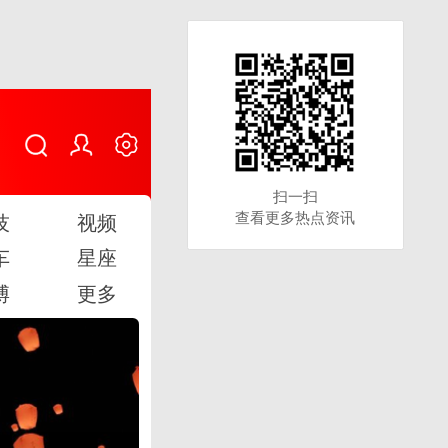
扫一扫
扫一扫
查看更多热点资讯
查看更多热点资讯
技
视频
车
星座
博
更多