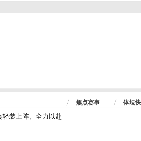
焦点赛事
体坛快
会轻装上阵、全力以赴