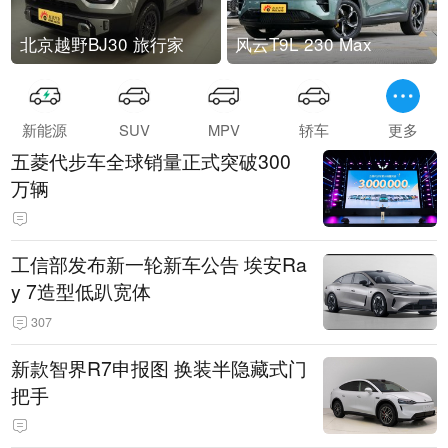
北京越野BJ30 旅行家
风云T9L 230 Max
新能源
SUV
MPV
轿车
更多
五菱代步车全球销量正式突破300
万辆
工信部发布新一轮新车公告 埃安Ra
y 7造型低趴宽体
307
新款智界R7申报图 换装半隐藏式门
把手