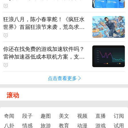
狂浪八月，陈小春掌舵！《疯狂水
世界》首届狂浪节来袭，荒岛求生
直播即将开启
你还在找免费的游戏加速软件吗？
雷神加速器低成本联机方案，支持
免费试用
点击查看更多
滚动
奇闻
段子
趣图
美文
视频
直播
订阅
八卦
情感
旅游
教育
动漫
游戏
试用