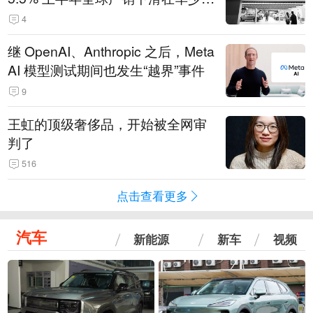
14.3万辆
4
继 OpenAI、Anthropic 之后，Meta
AI 模型测试期间也发生“越界”事件
9
王虹的顶级奢侈品，开始被全网审
判了
516
点击查看更多
汽车
新能源
新车
视频