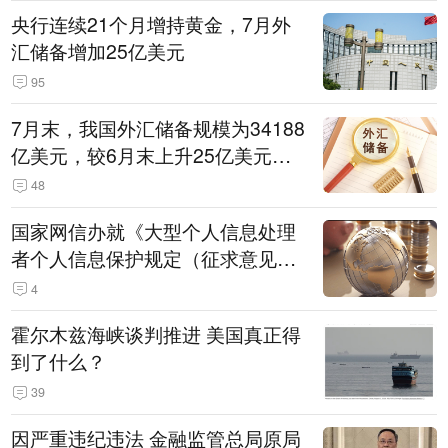
央行连续21个月增持黄金，7月外
汇储备增加25亿美元
95
7月末，我国外汇储备规模为34188
亿美元，较6月末上升25亿美元，
升幅为0.07%
48
国家网信办就《大型个人信息处理
者个人信息保护规定（征求意见
稿）》公开征求意见
4
霍尔木兹海峡谈判推进 美国真正得
到了什么？
39
因严重违纪违法 金融监管总局原局