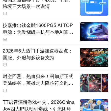
跨境三大场景一次说清
技嘉推出钛金雕1600PG5 AI TOP
电源：为发烧级主机与本地AI算力
打造旗舰供电方案
2026年6大热门手游加速器盘点：
国服、外服与多设备支持
时空回溯，热血归来！科加斯正式
登陆峡谷，英雄之力降临符文乱
斗！
TT语音深耕游戏社交，2026China
Joy四大IP联动引爆线下引流闭环