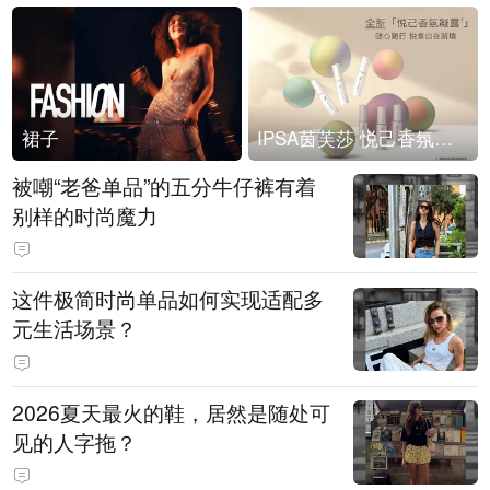
裙子
IPSA茵芙莎 悦己香氛凝露上市
被嘲“老爸单品”的五分牛仔裤有着
别样的时尚魔力
这件极简时尚单品如何实现适配多
元生活场景？
2026夏天最火的鞋，居然是随处可
见的人字拖？