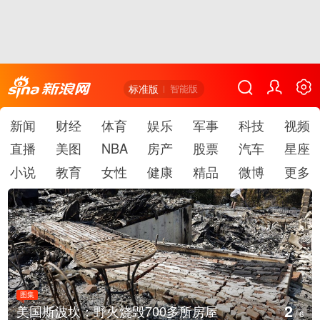
标准版
智能版
新闻
财经
体育
娱乐
军事
科技
视频
直播
美图
NBA
房产
股票
汽车
星座
小说
教育
女性
健康
精品
微博
更多
图集
3
房屋
叙利亚：大马士革发生爆炸
/
6