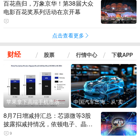
百花燕归，万象京华！第38届大众
电影百花奖系列活动在京开幕
点击查看更多
财经
股票
行情中心
下载APP
苹果拿下高端手机市场65%的份额：iPhone 17系列功不可没
中国汽车出海：从“卖出去”到“走进去”
8月7日增减持汇总：芯源微等3股
披露拟减持情况，依顿电子、晶华
微拟增持（表）
9