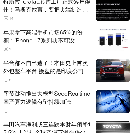
特斯拉Terafab芯片工厂正式落户得
州！马斯克放言：要把尖端制造带
回美国
16
苹果拿下高端手机市场65%的份
额：iPhone 17系列功不可没
3
平台都不自己造了！本田史上首次
外包整车平台 接盘的是印度公司
8
字节跳动推出大模型SeedRealtime
国产算力逻辑有望持续加强
丰田汽车净利或三连跌本财年预降1
5.5% 上半年全球产销下滑在华少卖