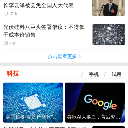
长李云泽被罢免全国人大代表
1718
光伏硅料八巨头签署倡议：不得低
于成本价销售
443
点击查看更多
科技
手机
试用
美国也要搞“国产替代”？先算清三笔账
谷歌AI大换血，背后究竟发生了什么？