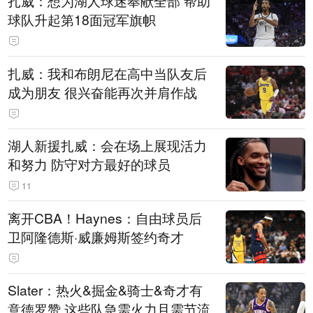
扎威：想为湖人球迷奉献全部 帮助
球队升起第18面冠军旗帜
扎威：我和布朗尼在高中当队友后
成为朋友 很兴奋能再次并肩作战
湖人新援扎威：会在场上展现活力
和努力 防守对方最好的球员
11
离开CBA！Haynes：自由球员后
卫阿隆德斯·威廉姆斯签约奇才
Slater：热火&掘金&骑士&奇才有
意德罗赞 这些队急需火力且需节流