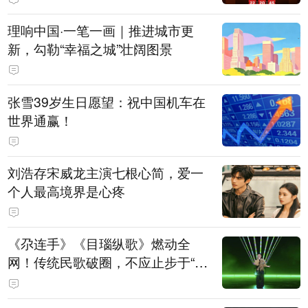
理响中国·一笔一画｜推进城市更
新，勾勒“幸福之城”壮阔图景
张雪39岁生日愿望：祝中国机车在
世界通赢！
刘浩存宋威龙主演七根心简，爱一
个人最高境界是心疼
《尕连手》《目瑙纵歌》燃动全
网！传统民歌破圈，不应止步于“上
头”