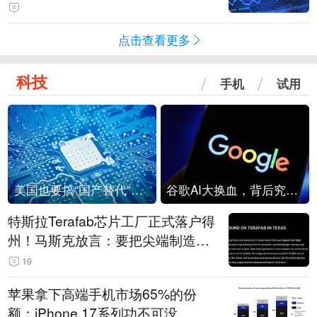
点击查看更多
科技
手机
试用
美国也要搞“国产替代”？先算清三笔账
谷歌AI大换血，背后究竟发生了什么？
特斯拉Terafab芯片工厂正式落户得
州！马斯克放言：要把尖端制造带
回美国
19
苹果拿下高端手机市场65%的份
额：iPhone 17系列功不可没