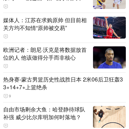
媒体人：江苏在求购原帅 但目前相
关方均不知情“原帅被交易”
欧洲记者：朗尼·沃克是将数据放首
位的人 他该做得分手而非核心
热身赛-蒙古男篮历史性战胜日本 2米06后卫狂轰3
3+14+7+上篮绝杀
9
自由市场剩余大鱼：哈登静待球队
补强 威少比尔库明加何时落地？