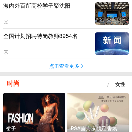
海内外百所高校学子聚沈阳
全国计划招聘特岗教师8954名
点击查看更多
时尚
女性
裙子
IPSA茵芙莎 悦己香氛凝露上市