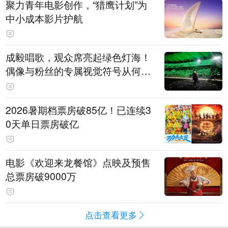
聚力青年电影创作，“猎鹰计划”为
中小成本影片护航
成毅唱歌，观众席亮起绿色灯海！
偶像与粉丝的专属视觉符号从何而
来
2026暑期档票房破85亿！已连续3
0天单日票房破亿
电影《欢迎来龙餐馆》点映及预售
总票房破9000万
点击查看更多