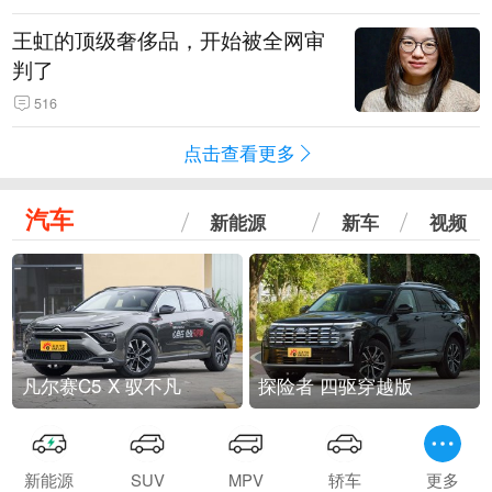
王虹的顶级奢侈品，开始被全网审
判了
516
点击查看更多
汽车
新能源
新车
视频
凡尔赛C5 X 驭不凡
探险者 四驱穿越版
新能源
SUV
MPV
轿车
更多