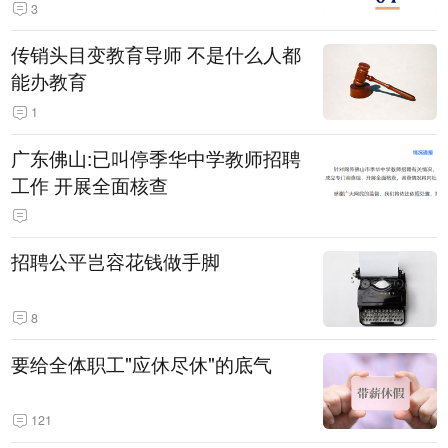
3
传销头目变教育导师 不是什么人都
能办教育
1
广东佛山:已叫停季华中学教师招聘
工作 开展全面核查
招聘公平岂容花钱做手脚
8
要给全体职工"应休尽休"的底气
121