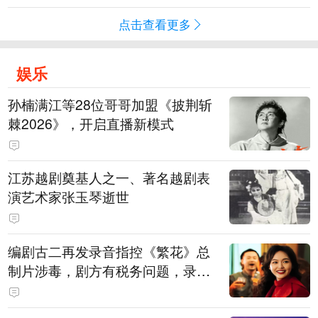
点击查看更多
娱乐
孙楠满江等28位哥哥加盟《披荆斩
棘2026》，开启直播新模式
江苏越剧奠基人之一、著名越剧表
演艺术家张玉琴逝世
编剧古二再发录音指控《繁花》总
制片涉毒，剧方有税务问题，录音
中王家卫称“一点够了，要不然又要
出事”