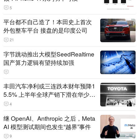
5
平台都不自己造了！本田史上首次
外包整车平台 接盘的是印度公司
21
字节跳动推出大模型SeedRealtime
国产算力逻辑有望持续加强
丰田汽车净利或三连跌本财年预降1
5.5% 上半年全球产销下滑在华少卖
14.3万辆
4
继 OpenAI、Anthropic 之后，Meta
AI 模型测试期间也发生“越界”事件
9