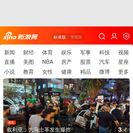
标准版
智能版
新闻
财经
体育
娱乐
军事
科技
视频
直播
美图
NBA
房产
股票
汽车
星座
小说
教育
女性
健康
精品
微博
更多
图集
4
士革发生爆炸
云南弥勒：欢庆火
/
6