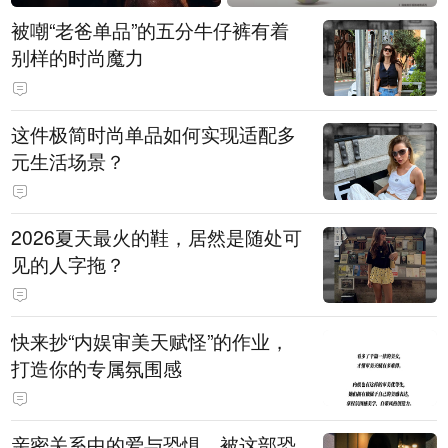
被嘲“老爸单品”的五分牛仔裤有着
别样的时尚魔力
这件极简时尚单品如何实现适配多
元生活场景？
2026夏天最火的鞋，居然是随处可
见的人字拖？
快来抄“内娱审美天赋怪”的作业，
打造你的专属氛围感
亲密关系中的爱与恐惧，被这部恐