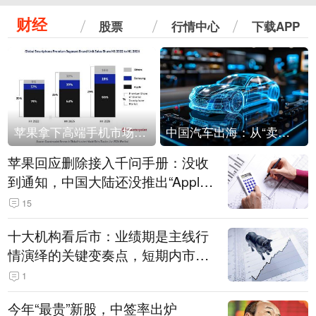
财经
股票
行情中心
下载APP
苹果拿下高端手机市场65%的份额：iPhone 17系列功不可没
中国汽车出海：从“卖出去”到“走进去”
苹果回应删除接入千问手册：没收
到通知，中国大陆还没推出“Apple
智能使用千问”功能
15
十大机构看后市：业绩期是主线行
情演绎的关键变奏点，短期内市场
或继续反弹，关注三条业绩主线
1
今年“最贵”新股，中签率出炉