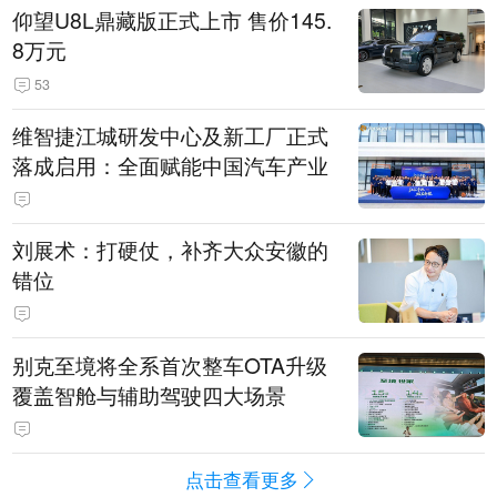
仰望U8L鼎藏版正式上市 售价145.
8万元
53
维智捷江城研发中心及新工厂正式
落成启用：全面赋能中国汽车产业
刘展术：打硬仗，补齐大众安徽的
错位
别克至境将全系首次整车OTA升级
覆盖智舱与辅助驾驶四大场景
点击查看更多