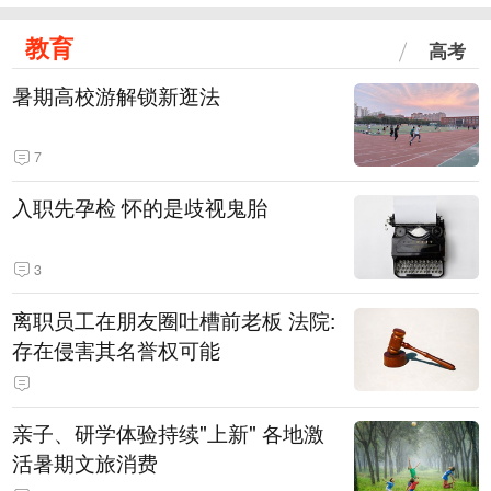
教育
高考
暑期高校游解锁新逛法
7
入职先孕检 怀的是歧视鬼胎
3
离职员工在朋友圈吐槽前老板 法院:
存在侵害其名誉权可能
亲子、研学体验持续"上新" 各地激
活暑期文旅消费