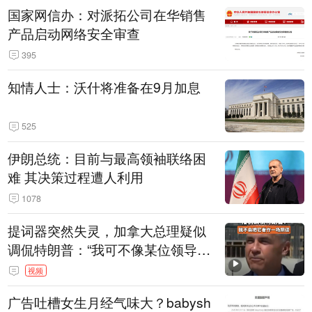
国家网信办：对派拓公司在华销售
产品启动网络安全审查
395
知情人士：沃什将准备在9月加息
525
伊朗总统：目前与最高领袖联络困
难 其决策过程遭人利用
1078
提词器突然失灵，加拿大总理疑似
调侃特朗普：“我可不像某位领导
人，把这当成一场阴谋”，全场哄笑
视频
广告吐槽女生月经气味大？babysh