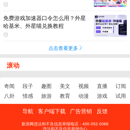
PY 正版3D消除手游《消消奇遇》
惊喜曝光
免费游戏加速器口令怎么用？外星
哈基米、外星喵兑换教程
点击查看更多
滚动
奇闻
段子
趣图
美文
视频
直播
订阅
八卦
情感
旅游
教育
动漫
游戏
试用
导航
客户端下载
广告营销
反馈
新浪网违法和不良信息举报电话：400-052-0066
违法和不良信息举报中心