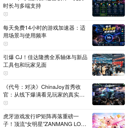
时长与多端支持
每天免费14小时的游戏加速器：适
用场景与使用频率
引爆 CJ！佳达隆携全系轴体与新品
工具包和玩家见面
《代号：对决》ChinaJoy首秀收
官：从线下爆满看见玩家的真实期
待
虎牙游戏发行IP矩阵再落重磅一
子！顶流“女明星”ZANMANG LOO