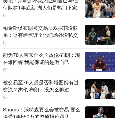
美记：库明加不愿为证明自己与任
何队签1年底薪 湖人仍是热门下家
帕金斯谈布朗被交易后双探花没联
系：这有啥惊讶？他们场外没私交
能为76人带来什么？杰伦·布朗：现
在难回答 我能保证的是做自己
被交易至76人后是否和塔图姆有过
交流？杰伦·布朗：没怎么聊过
Shams：沃特森要么会被交易 要么
接受1年650万的资质报价留队