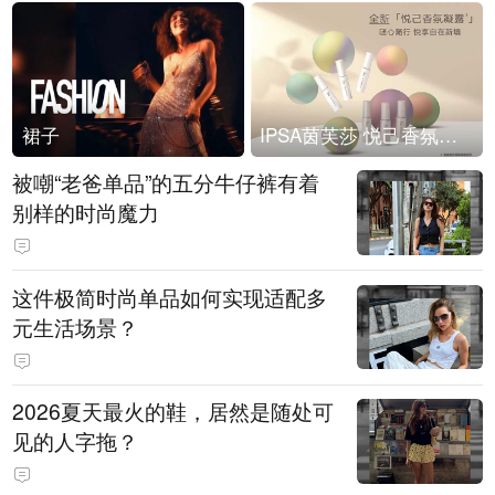
裙子
IPSA茵芙莎 悦己香氛凝露上市
被嘲“老爸单品”的五分牛仔裤有着
别样的时尚魔力
这件极简时尚单品如何实现适配多
元生活场景？
2026夏天最火的鞋，居然是随处可
见的人字拖？