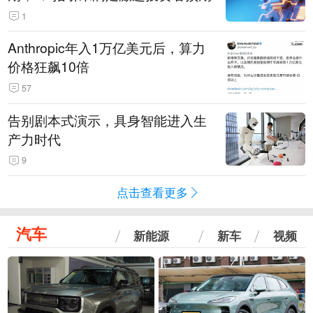
1
Anthropic年入1万亿美元后，算力
价格狂飙10倍
57
告别剧本式演示，具身智能进入生
产力时代
9
点击查看更多
汽车
新能源
新车
视频