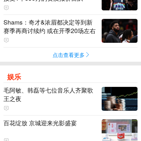
Shams：奇才&浓眉都决定等到新
赛季再商讨续约 或在开季20场左右
点击查看更多
娱乐
毛阿敏、韩磊等七位音乐人齐聚歌
王之夜
百花绽放 京城迎来光影盛宴