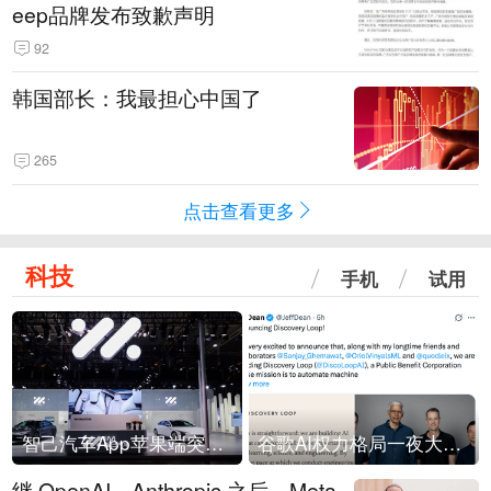
eep品牌发布致歉声明
92
韩国部长：我最担心中国了
265
点击查看更多
科技
手机
试用
智己汽车App苹果端突然“下架”
谷歌AI权力格局一夜大洗牌
继 OpenAI、Anthropic 之后，Meta