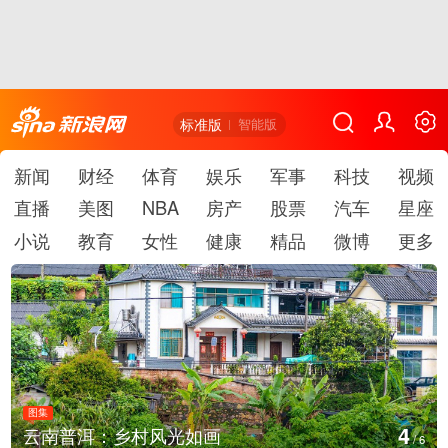
标准版
智能版
新闻
财经
体育
娱乐
军事
科技
视频
直播
美图
NBA
房产
股票
汽车
星座
小说
教育
女性
健康
精品
微博
更多
图集
5
安徽长丰：葡萄丰收采摘忙
/
6