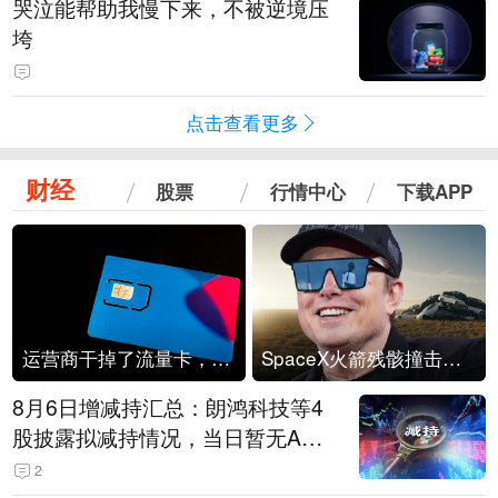
哭泣能帮助我慢下来，不被逆境压
垮
点击查看更多
财经
股票
行情中心
下载APP
运营商干掉了流量卡，他们真的玩不起了
SpaceX火箭残骸撞击月球
8月6日增减持汇总：朗鸿科技等4
股披露拟减持情况，当日暂无A股
公司披露拟增持情况（表）
2