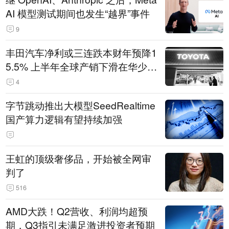
AI 模型测试期间也发生“越界”事件
9
丰田汽车净利或三连跌本财年预降1
5.5% 上半年全球产销下滑在华少卖
14.3万辆
4
字节跳动推出大模型SeedRealtime
国产算力逻辑有望持续加强
王虹的顶级奢侈品，开始被全网审
判了
516
AMD大跌！Q2营收、利润均超预
期，Q3指引未满足激进投资者预期