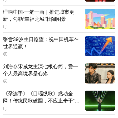
理响中国·一笔一画｜推进城市更
新，勾勒“幸福之城”壮阔图景
张雪39岁生日愿望：祝中国机车在
世界通赢！
刘浩存宋威龙主演七根心简，爱一
个人最高境界是心疼
《尕连手》《目瑙纵歌》燃动全
网！传统民歌破圈，不应止步于“上
头”