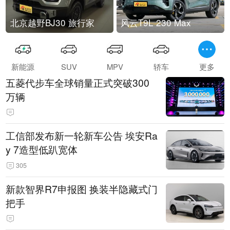
北京越野BJ30 旅行家
风云T9L 230 Max
新能源
SUV
MPV
轿车
更多
五菱代步车全球销量正式突破300
万辆
工信部发布新一轮新车公告 埃安Ra
y 7造型低趴宽体
305
新款智界R7申报图 换装半隐藏式门
把手