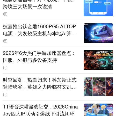
跨境三大场景一次说清
技嘉推出钛金雕1600PG5 AI TOP
电源：为发烧级主机与本地AI算力
打造旗舰供电方案
2026年6大热门手游加速器盘点：
国服、外服与多设备支持
时空回溯，热血归来！科加斯正式
登陆峡谷，英雄之力降临符文乱
斗！
TT语音深耕游戏社交，2026China
Joy四大IP联动引爆线下引流闭环