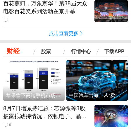
百花燕归，万象京华！第38届大众
电影百花奖系列活动在京开幕
点击查看更多
财经
股票
行情中心
下载APP
苹果拿下高端手机市场65%的份额：iPhone 17系列功不可没
中国汽车出海：从“卖出去”到“走进去”
8月7日增减持汇总：芯源微等3股
披露拟减持情况，依顿电子、晶华
微拟增持（表）
9