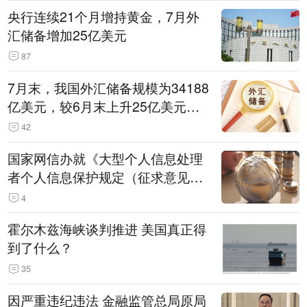
央行连续21个月增持黄金，7月外
汇储备增加25亿美元
87
7月末，我国外汇储备规模为34188
亿美元，较6月末上升25亿美元，
升幅为0.07%
42
国家网信办就《大型个人信息处理
者个人信息保护规定（征求意见
稿）》公开征求意见
4
霍尔木兹海峡谈判推进 美国真正得
到了什么？
35
因严重违纪违法 金融监管总局原局