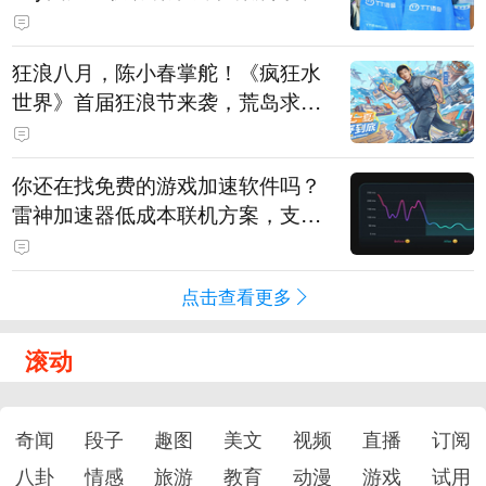
狂浪八月，陈小春掌舵！《疯狂水
世界》首届狂浪节来袭，荒岛求生
直播即将开启
你还在找免费的游戏加速软件吗？
雷神加速器低成本联机方案，支持
免费试用
点击查看更多
滚动
奇闻
段子
趣图
美文
视频
直播
订阅
八卦
情感
旅游
教育
动漫
游戏
试用