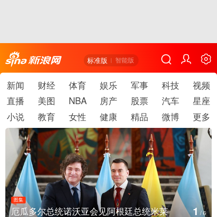
标准版
智能版
新闻
财经
体育
娱乐
军事
科技
视频
直播
美图
NBA
房产
股票
汽车
星座
小说
教育
女性
健康
精品
微博
更多
图集
1
厄瓜多尔总统诺沃亚会见阿根廷总统米莱
/
6