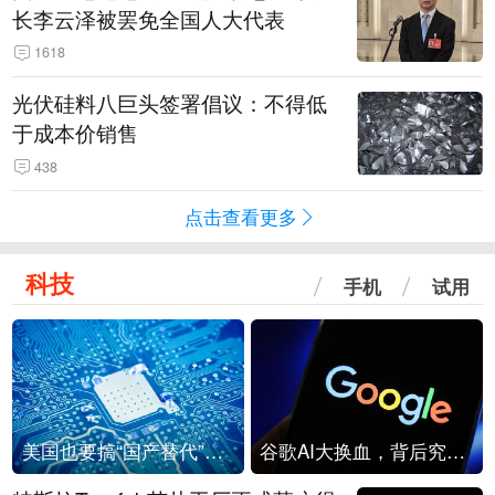
长李云泽被罢免全国人大代表
1618
光伏硅料八巨头签署倡议：不得低
于成本价销售
438
点击查看更多
科技
手机
试用
美国也要搞“国产替代”？先算清三笔账
谷歌AI大换血，背后究竟发生了什么？