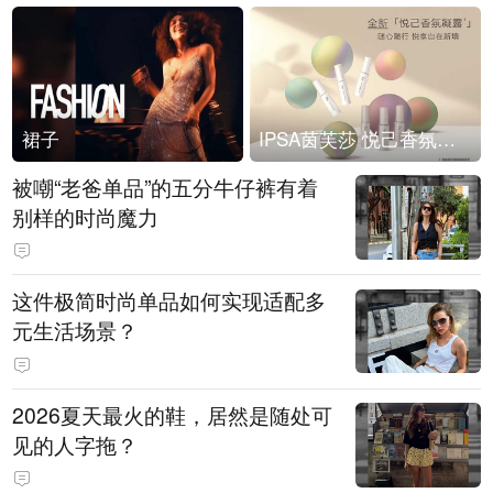
裙子
IPSA茵芙莎 悦己香氛凝露上市
被嘲“老爸单品”的五分牛仔裤有着
别样的时尚魔力
这件极简时尚单品如何实现适配多
元生活场景？
2026夏天最火的鞋，居然是随处可
见的人字拖？