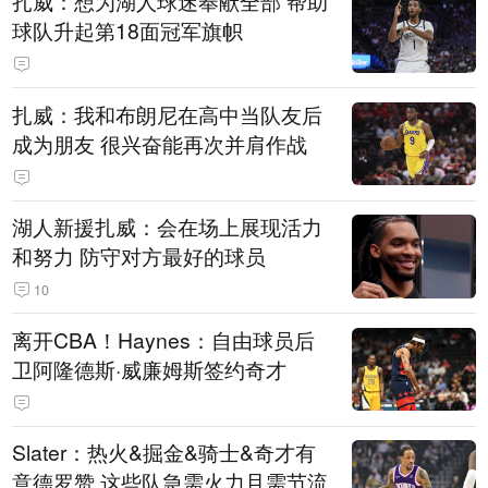
扎威：想为湖人球迷奉献全部 帮助
球队升起第18面冠军旗帜
扎威：我和布朗尼在高中当队友后
成为朋友 很兴奋能再次并肩作战
湖人新援扎威：会在场上展现活力
和努力 防守对方最好的球员
10
离开CBA！Haynes：自由球员后
卫阿隆德斯·威廉姆斯签约奇才
Slater：热火&掘金&骑士&奇才有
意德罗赞 这些队急需火力且需节流