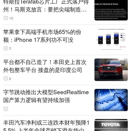
特斯拉Terafab芯片工厂正式落户得
州！马斯克放言：要把尖端制造带
回美国
16
苹果拿下高端手机市场65%的份
额：iPhone 17系列功不可没
3
平台都不自己造了！本田史上首次
外包整车平台 接盘的是印度公司
8
字节跳动推出大模型SeedRealtime
国产算力逻辑有望持续加强
丰田汽车净利或三连跌本财年预降1
5.5% 上半年全球产销下滑在华少卖