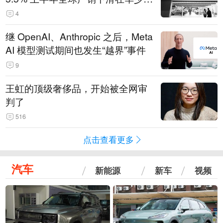
14.3万辆
4
继 OpenAI、Anthropic 之后，Meta
AI 模型测试期间也发生“越界”事件
9
王虹的顶级奢侈品，开始被全网审
判了
516
点击查看更多
汽车
新能源
新车
视频