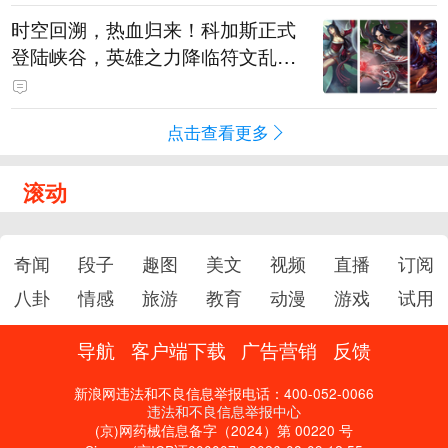
时空回溯，热血归来！科加斯正式
登陆峡谷，英雄之力降临符文乱
斗！
点击查看更多
滚动
奇闻
段子
趣图
美文
视频
直播
订阅
八卦
情感
旅游
教育
动漫
游戏
试用
导航
客户端下载
广告营销
反馈
新浪网违法和不良信息举报电话：400-052-0066
违法和不良信息举报中心
(京)网药械信息备字（2024）第 00220 号