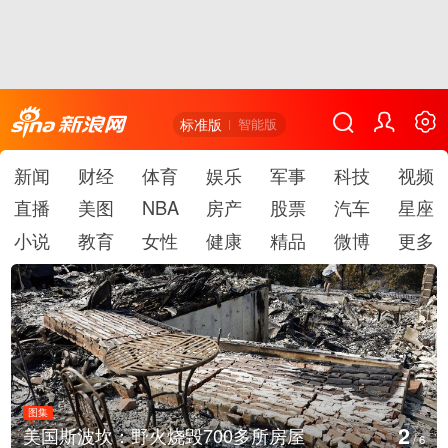
标准版
智能版
新闻
财经
体育
娱乐
军事
科技
视频
直播
美图
NBA
房产
股票
汽车
星座
小说
教育
女性
健康
精品
微博
更多
图集
3
700多所房屋
叙利亚：大马士革发生爆
/
6