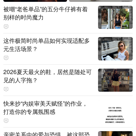
被嘲“老爸单品”的五分牛仔裤有着
别样的时尚魔力
这件极简时尚单品如何实现适配多
元生活场景？
2026夏天最火的鞋，居然是随处可
见的人字拖？
快来抄“内娱审美天赋怪”的作业，
打造你的专属氛围感
亲密关系中的爱与恐惧，被这部恐