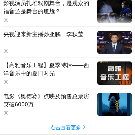
影视演员扎堆戏剧舞台，是观众的
福音还是舞台的尴尬？
央视迎来新主播孙亚鹏、李秋莹
【高雅音乐工程】夏季特辑——西
洋音乐中的夏日时光
电影《奥德赛》点映及预售总票房
突破6000万
点击查看更多