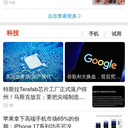
110
点击查看更多
科技
手机
试用
美国也要搞“国产替代”？先算清三笔账
谷歌AI大换血，背后究竟发生了什么？
特斯拉Terafab芯片工厂正式落户得
州！马斯克放言：要把尖端制造带
回美国
19
苹果拿下高端手机市场65%的份
额：iPhone 17系列功不可没