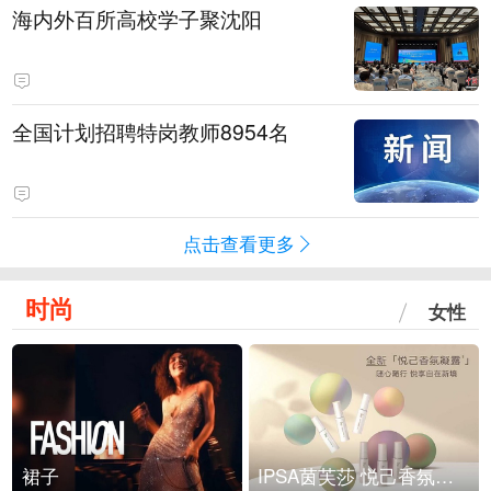
海内外百所高校学子聚沈阳
全国计划招聘特岗教师8954名
点击查看更多
时尚
女性
裙子
IPSA茵芙莎 悦己香氛凝露上市