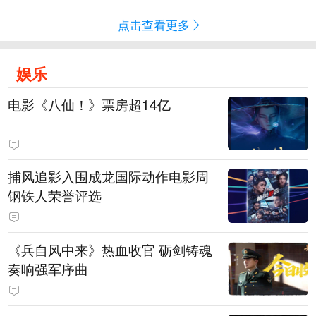
点击查看更多
娱乐
电影《八仙！》票房超14亿
捕风追影入围成龙国际动作电影周
钢铁人荣誉评选
《兵自风中来》热血收官 砺剑铸魂
奏响强军序曲