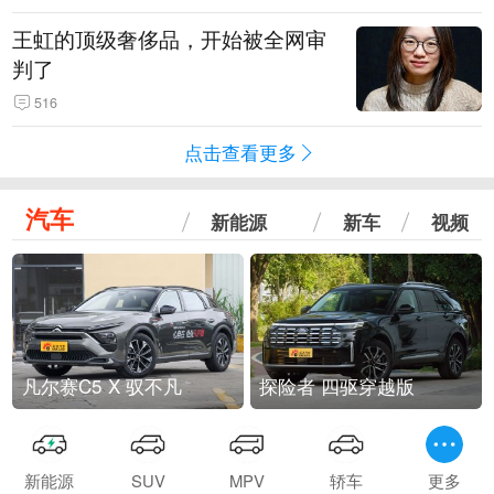
王虹的顶级奢侈品，开始被全网审
判了
516
点击查看更多
汽车
新能源
新车
视频
凡尔赛C5 X 驭不凡
探险者 四驱穿越版
新能源
SUV
MPV
轿车
更多