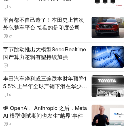
5
平台都不自己造了！本田史上首次
外包整车平台 接盘的是印度公司
21
字节跳动推出大模型SeedRealtime
国产算力逻辑有望持续加强
丰田汽车净利或三连跌本财年预降1
5.5% 上半年全球产销下滑在华少卖
14.3万辆
4
继 OpenAI、Anthropic 之后，Meta
AI 模型测试期间也发生“越界”事件
9