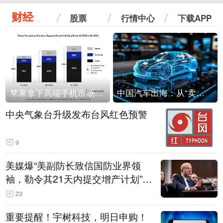
财经
股票
行情中心
下载APP
苹果拿下高端手机市场65%的份额：iPhone 17系列功不可没
中国汽车出海：从“卖出去”到“走进去”
中央气象台升级发布台风红色预警
9
美媒爆“美副防长致信国防业界领
袖，勒令其21天内提交增产计划”，
五角大楼回应
23
重要提醒！宇树科技，明日申购！