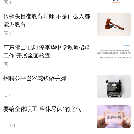
3
传销头目变教育导师 不是什么人都
能办教育
1
广东佛山:已叫停季华中学教师招聘
工作 开展全面核查
招聘公平岂容花钱做手脚
8
要给全体职工"应休尽休"的底气
121