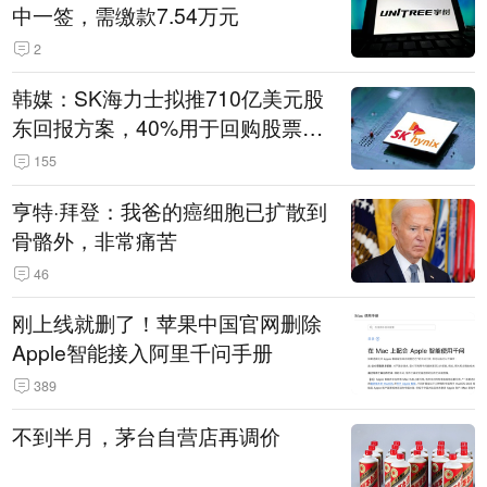
中一签，需缴款7.54万元
2
韩媒：SK海力士拟推710亿美元股
东回报方案，40%用于回购股票，
相当于美股发行规模
155
亨特·拜登：我爸的癌细胞已扩散到
骨骼外，非常痛苦
46
刚上线就删了！苹果中国官网删除
Apple智能接入阿里千问手册
389
不到半月，茅台自营店再调价