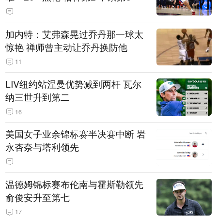
加内特：艾弗森晃过乔丹那一球太
惊艳 禅师曾主动让乔丹换防他
11
LIV纽约站涅曼优势减到两杆 瓦尔
纳三世升到第二
16
美国女子业余锦标赛半决赛中断 岩
永杏奈与塔利领先
温德姆锦标赛布伦南与霍斯勒领先
俞俊安升至第七
17