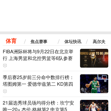
体育
焦点赛事
体坛快讯
高尔夫
FIBA洲际杯将与9月22日在北京举
行 上海男篮和北控男篮等6队参赛
季后赛25岁前三分命中数排行榜：
塔图姆第一 爱德华兹第二 KD第四
21届选秀球员场均得分榜：坎宁安
唯一20+ 杰伦·格林第2 申京第5