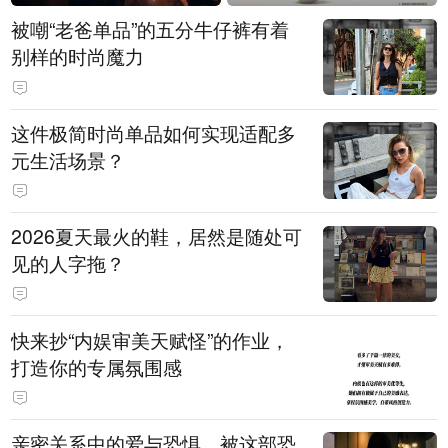
被嘲“老爸单品”的五分牛仔裤有着
别样的时尚魔力
这件极简时尚单品如何实现适配多
元生活场景？
2026夏天最火的鞋，居然是随处可
见的人字拖？
快来抄“内娱审美天赋怪”的作业，
打造你的专属氛围感
亲密关系中的爱与恐惧，被这部恐