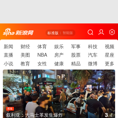
标准版
智能版
新闻
财经
体育
娱乐
军事
科技
视频
直播
美图
NBA
房产
股票
汽车
星座
小说
教育
女性
健康
精品
微博
更多
图集
3
叙利亚：大马士革发生爆炸
/
6