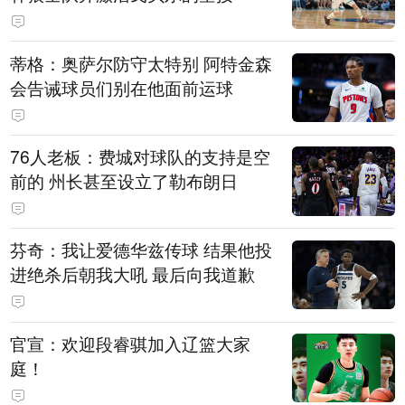
蒂格：奥萨尔防守太特别 阿特金森
会告诫球员们别在他面前运球
76人老板：费城对球队的支持是空
前的 州长甚至设立了勒布朗日
芬奇：我让爱德华兹传球 结果他投
进绝杀后朝我大吼 最后向我道歉
官宣：欢迎段睿骐加入辽篮大家
庭！