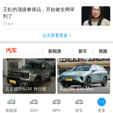
王虹的顶级奢侈品，开始被全网审
判了
516
点击查看更多
汽车
新能源
新车
视频
北京越野BJ30 旅行家
风云T9L 230 Max
新能源
SUV
MPV
轿车
更多