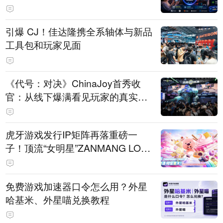
引爆 CJ！佳达隆携全系轴体与新品
工具包和玩家见面
《代号：对决》ChinaJoy首秀收
官：从线下爆满看见玩家的真实期
待
虎牙游戏发行IP矩阵再落重磅一
子！顶流“女明星”ZANMANG LOO
PY 正版3D消除手游《消消奇遇》
惊喜曝光
免费游戏加速器口令怎么用？外星
哈基米、外星喵兑换教程