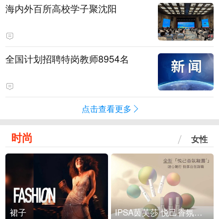
海内外百所高校学子聚沈阳
全国计划招聘特岗教师8954名
点击查看更多
时尚
女性
裙子
IPSA茵芙莎 悦己香氛凝露上市