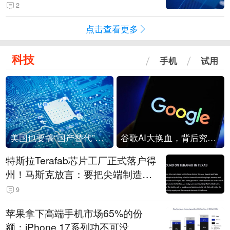
级？
2
点击查看更多
科技
手机
试用
美国也要搞“国产替代”？先算清三笔账
谷歌AI大换血，背后究竟发生了什么？
特斯拉Terafab芯片工厂正式落户得
州！马斯克放言：要把尖端制造带
回美国
9
苹果拿下高端手机市场65%的份
额：iPhone 17系列功不可没