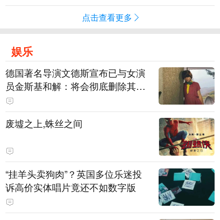
点击查看更多
娱乐
德国著名导演文德斯宣布已与女演
员金斯基和解：将会彻底删除其上
身裸露的画面
废墟之上,蛛丝之间
“挂羊头卖狗肉”？英国多位乐迷投
诉高价实体唱片竟还不如数字版