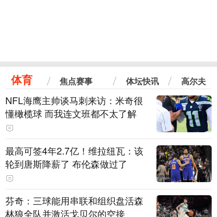
体育
焦点赛事
体坛快讯
高尔夫
NFL海鹰主帅谈马刺来访：米奇很
懂橄榄球 而我连文班都不太了解
最高可签4年2.7亿！维拉纽瓦：该
轮到唐斯降薪了 布伦森做过了
芬奇：三球能用串联和组织盘活森
林狼全队并激活戈贝尔的空接