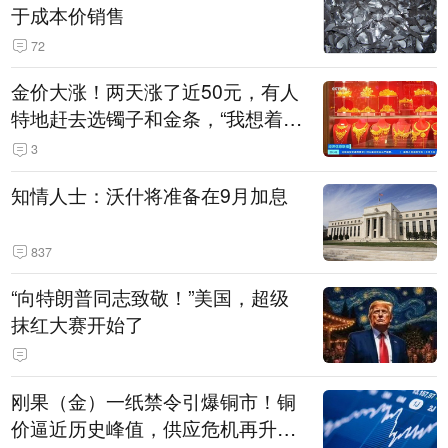
于成本价销售
72
金价大涨！两天涨了近50元，有人
特地赶去选镯子和金条，“我想着买
起来可以保值，小批量进一些货”
3
知情人士：沃什将准备在9月加息
837
“向特朗普同志致敬！”美国，超级
抹红大赛开始了
刚果（金）一纸禁令引爆铜市！铜
价逼近历史峰值，供应危机再升