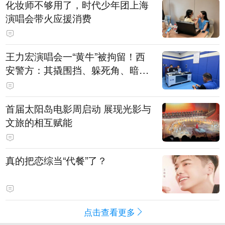
化妆师不够用了，时代少年团上海
演唱会带火应援消费
王力宏演唱会一“黄牛”被拘留！西
安警方：其撬围挡、躲死角、暗地
带10人入场
首届太阳岛电影周启动 展现光影与
文旅的相互赋能
真的把恋综当“代餐”了？
点击查看更多