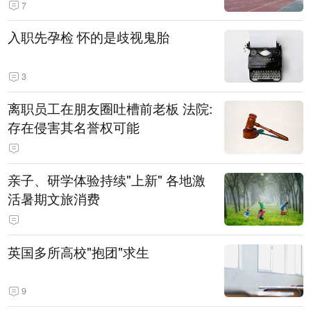
7
入职先孕检 怀的是歧视鬼胎
3
离职员工在朋友圈吐槽前老板 法院:
存在侵害其名誉权可能
亲子、研学体验持续"上新" 各地激
活暑期文旅消费
英国多所高校"抱团"求生
9