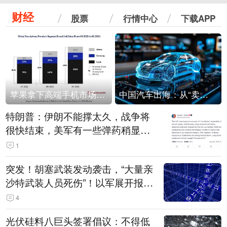
财经
股票
行情中心
下载APP
苹果拿下高端手机市场65%的份额：iPhone 17系列功不可没
中国汽车出海：从“卖出去”到“走进去”
特朗普：伊朗不能撑太久，战争将
很快结束，美军有一些弹药稍显紧
张！伊朗公布拟议的海峡管理文本
1
突发！胡塞武装发动袭击，“大量亲
沙特武装人员死伤”！以军展开报复
性空袭
4
光伏硅料八巨头签署倡议：不得低