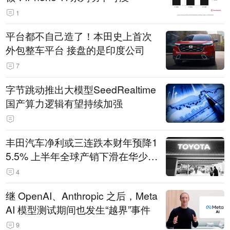
1
平台都不自己造了！本田史上首次
外包整车平台 接盘的是印度公司
7
字节跳动推出大模型SeedRealtime
国产算力逻辑有望持续加强
丰田汽车净利或三连跌本财年预降1
5.5% 上半年全球产销下滑在华少卖
14.3万辆
4
继 OpenAI、Anthropic 之后，Meta
AI 模型测试期间也发生“越界”事件
9