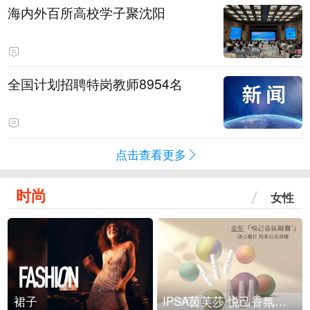
海内外百所高校学子聚沈阳
全国计划招聘特岗教师8954名
点击查看更多
时尚
女性
裙子
IPSA茵芙莎 悦己香氛凝露上市