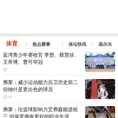
体育
焦点赛事
体坛快讯
高尔夫
蓝湾青少年赛收官 李贽、蔡慧珍、
王帝博、曹可夺冠
弗莱：威少运动能力后卫历史前二
但纳什是更出色的球员
17
弗莱：论篮球影响力艾弗森能进前
三 但保罗拥有更好的职业生涯