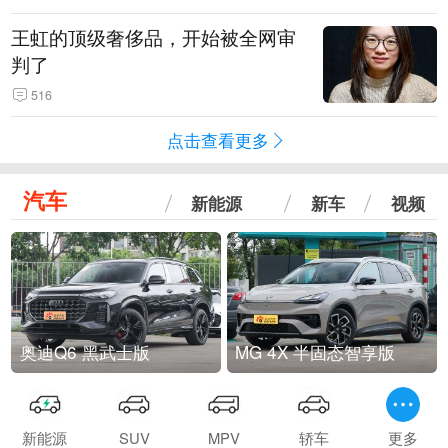
王虹的顶级奢侈品，开始被全网审
判了
516
点击查看更多
汽车
新能源
新车
视频
奥迪Q6 黑武士版
MG 4X 半固态智享版
新能源
SUV
MPV
轿车
更多