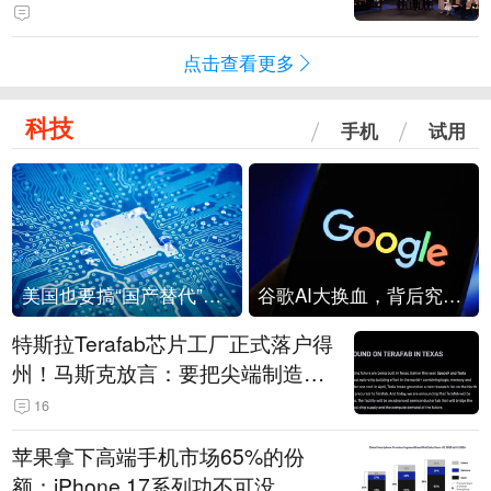
点击查看更多
科技
手机
试用
美国也要搞“国产替代”？先算清三笔账
谷歌AI大换血，背后究竟发生了什么？
特斯拉Terafab芯片工厂正式落户得
州！马斯克放言：要把尖端制造带
回美国
16
苹果拿下高端手机市场65%的份
额：iPhone 17系列功不可没