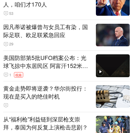
人，咱们才170人
53
因凡蒂诺被爆曾与女员工有染，国
际足联、欧足联紧急回应
29
美国防部第5批UFO档案公布：光
球飞掠中东居民区 阿富汗152米三
角形遮蔽星光
1
视频
黄金走势即将逆袭？华尔街投行：
现在是买入的绝佳时机
从“福利枪”利益链到深层枪支崇
拜，泰国为何反复上演枪击悲剧？