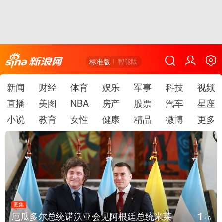
标准版
智能版
新闻
财经
体育
娱乐
军事
科技
视频
直播
美图
NBA
房产
股票
汽车
星座
小说
教育
女性
健康
精品
微博
更多
图集
2
美国斯波坎：野火烧毁700多所房屋
/
6