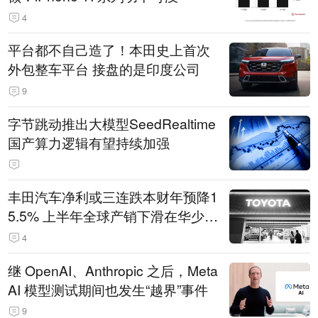
4
平台都不自己造了！本田史上首次
外包整车平台 接盘的是印度公司
9
字节跳动推出大模型SeedRealtime
国产算力逻辑有望持续加强
丰田汽车净利或三连跌本财年预降1
5.5% 上半年全球产销下滑在华少卖
14.3万辆
4
继 OpenAI、Anthropic 之后，Meta
AI 模型测试期间也发生“越界”事件
9