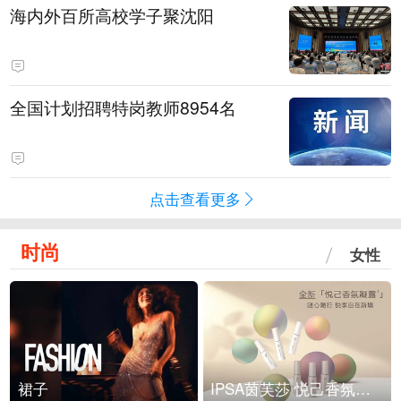
海内外百所高校学子聚沈阳
全国计划招聘特岗教师8954名
点击查看更多
时尚
女性
裙子
IPSA茵芙莎 悦己香氛凝露上市