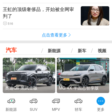
王虹的顶级奢侈品，开始被全网审
判了
516
点击查看更多
汽车
新能源
新车
视频
奥迪Q6 黑武士版
MG 4X 半固态智享版
新能源
SUV
MPV
轿车
更多