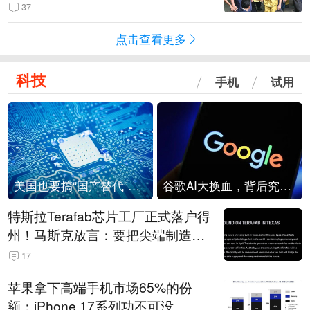
37
点击查看更多
科技
手机
试用
美国也要搞“国产替代”？先算清三笔账
谷歌AI大换血，背后究竟发生了什么？
特斯拉Terafab芯片工厂正式落户得
州！马斯克放言：要把尖端制造带
回美国
17
苹果拿下高端手机市场65%的份
额：iPhone 17系列功不可没