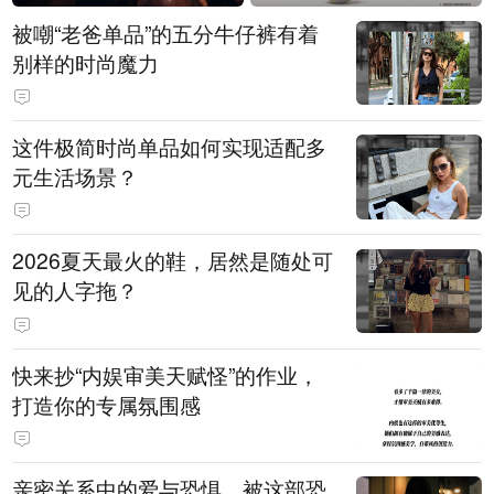
被嘲“老爸单品”的五分牛仔裤有着
别样的时尚魔力
这件极简时尚单品如何实现适配多
元生活场景？
2026夏天最火的鞋，居然是随处可
见的人字拖？
快来抄“内娱审美天赋怪”的作业，
打造你的专属氛围感
亲密关系中的爱与恐惧，被这部恐