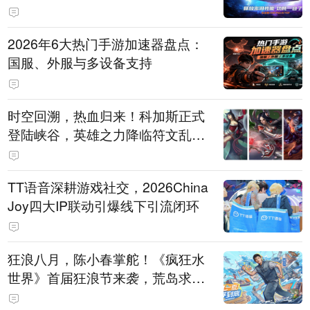
打造旗舰供电方案
2026年6大热门手游加速器盘点：
国服、外服与多设备支持
时空回溯，热血归来！科加斯正式
登陆峡谷，英雄之力降临符文乱
斗！
TT语音深耕游戏社交，2026China
Joy四大IP联动引爆线下引流闭环
狂浪八月，陈小春掌舵！《疯狂水
世界》首届狂浪节来袭，荒岛求生
直播即将开启