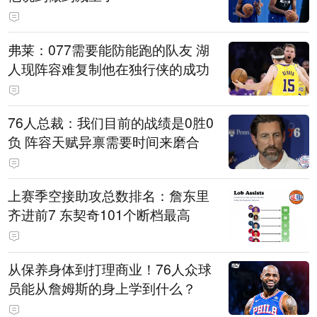
弗莱：077需要能防能跑的队友 湖
人现阵容难复制他在独行侠的成功
76人总裁：我们目前的战绩是0胜0
负 阵容天赋异禀需要时间来磨合
上赛季空接助攻总数排名：詹东里
齐进前7 东契奇101个断档最高
从保养身体到打理商业！76人众球
员能从詹姆斯的身上学到什么？