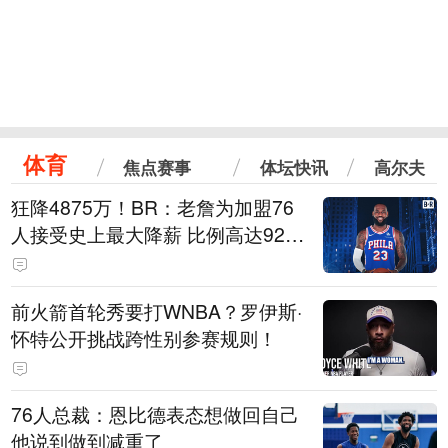
体育
焦点赛事
体坛快讯
高尔夫
狂降4875万！BR：老詹为加盟76
人接受史上最大降薪 比例高达92.
6%
前火箭首轮秀要打WNBA？罗伊斯·
怀特公开挑战跨性别参赛规则！
76人总裁：恩比德表态想做回自己
他说到做到减重了