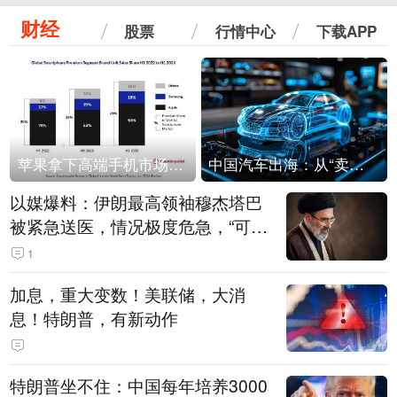
财经
股票
行情中心
下载APP
苹果拿下高端手机市场65%的份额：iPhone 17系列功不可没
中国汽车出海：从“卖出去”到“走进去”
以媒爆料：伊朗最高领袖穆杰塔巴
被紧急送医，情况极度危急，“可能
随时会死去”
1
加息，重大变数！美联储，大消
息！特朗普，有新动作
特朗普坐不住：中国每年培养3000