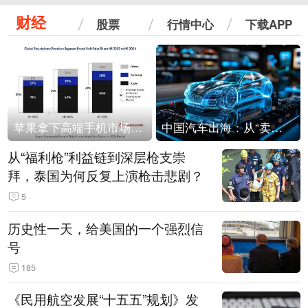
财经
股票
行情中心
下载APP
苹果拿下高端手机市场65%的份额：iPhone 17系列功不可没
中国汽车出海：从“卖出去”到“走进去”
从“福利枪”利益链到深层枪支崇
拜，泰国为何反复上演枪击悲剧？
5
历史性一天，给美国的一个强烈信
号
185
《民用航空发展“十五五”规划》发