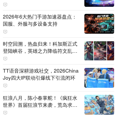
打造旗舰供电方案
2026年6大热门手游加速器盘点：
国服、外服与多设备支持
时空回溯，热血归来！科加斯正式
登陆峡谷，英雄之力降临符文乱
斗！
TT语音深耕游戏社交，2026China
Joy四大IP联动引爆线下引流闭环
狂浪八月，陈小春掌舵！《疯狂水
世界》首届狂浪节来袭，荒岛求生
直播即将开启