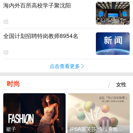
海内外百所高校学子聚沈阳
全国计划招聘特岗教师8954名
点击查看更多
时尚
女性
裙子
IPSA茵芙莎 悦己香氛凝露上市