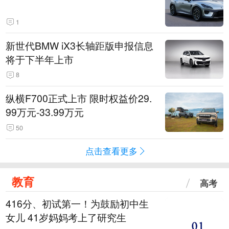
1
新世代BMW iX3长轴距版申报信息
将于下半年上市
8
纵横F700正式上市 限时权益价29.
99万元-33.99万元
50
点击查看更多
教育
高考
416分、初试第一！为鼓励初中生
女儿 41岁妈妈考上了研究生