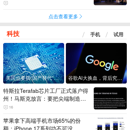
点击查看更多
科技
手机
试用
美国也要搞“国产替代”？先算清三笔账
谷歌AI大换血，背后究竟发生了什么？
特斯拉Terafab芯片工厂正式落户得
州！马斯克放言：要把尖端制造带
回美国
16
苹果拿下高端手机市场65%的份
额：iPhone 17系列功不可没