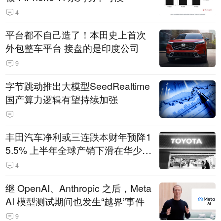
4
平台都不自己造了！本田史上首次
外包整车平台 接盘的是印度公司
9
字节跳动推出大模型SeedRealtime
国产算力逻辑有望持续加强
丰田汽车净利或三连跌本财年预降1
5.5% 上半年全球产销下滑在华少卖
14.3万辆
4
继 OpenAI、Anthropic 之后，Meta
AI 模型测试期间也发生“越界”事件
9