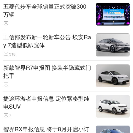
五菱代步车全球销量正式突破300
万辆
工信部发布新一轮新车公告 埃安Ra
y 7造型低趴宽体
318
新款智界R7申报图 换装半隐藏式门
把手
捷途环游者申报信息 定位紧凑型纯
电SUV
7
智界RX申报信息 将于8月开启小订