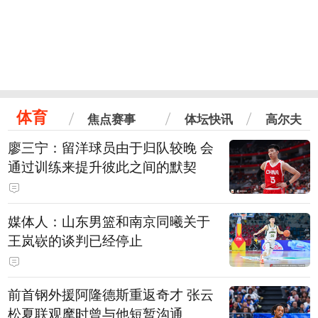
体育
焦点赛事
体坛快讯
高尔夫
廖三宁：留洋球员由于归队较晚 会
通过训练来提升彼此之间的默契
媒体人：山东男篮和南京同曦关于
王岚嵚的谈判已经停止
前首钢外援阿隆德斯重返奇才 张云
松夏联观摩时曾与他短暂沟通