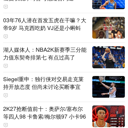
03年76人潜在首发五虎在干嘛？大
帝9岁 马克西吃奶 VJ还是小蝌蚪
湖人媒体人：NBA2K新赛季三分能
力值东契奇排第七 有点过高了
Siegel重申：独行侠对交易走克莱
持开放态度 但尚未讨论买断事宜
2K27抢断值前十：奥萨尔/塞布尔
等四人98 卡鲁索/梅尔顿97 小卡96