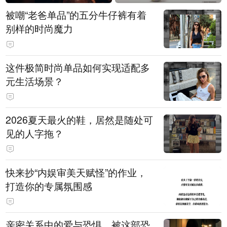
被嘲“老爸单品”的五分牛仔裤有着
别样的时尚魔力
这件极简时尚单品如何实现适配多
元生活场景？
2026夏天最火的鞋，居然是随处可
见的人字拖？
快来抄“内娱审美天赋怪”的作业，
打造你的专属氛围感
亲密关系中的爱与恐惧，被这部恐