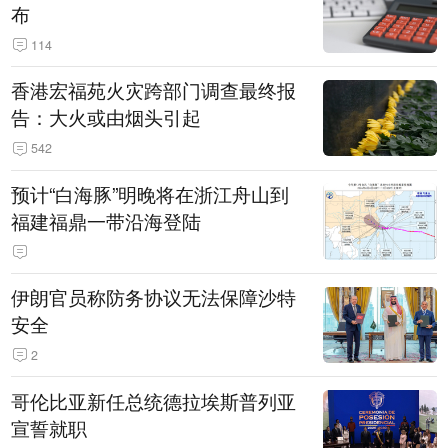
布
114
香港宏福苑火灾跨部门调查最终报
告：大火或由烟头引起
542
预计“白海豚”明晚将在浙江舟山到
福建福鼎一带沿海登陆
伊朗官员称防务协议无法保障沙特
安全
2
哥伦比亚新任总统德拉埃斯普列亚
宣誓就职