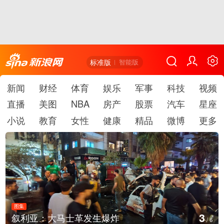
标准版
智能版
新闻
财经
体育
娱乐
军事
科技
视频
直播
美图
NBA
房产
股票
汽车
星座
小说
教育
女性
健康
精品
微博
更多
图集
3
叙利亚：大马士革发生爆炸
/
6