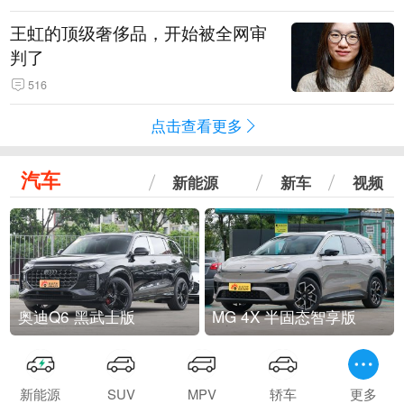
王虹的顶级奢侈品，开始被全网审
判了
516
点击查看更多
汽车
新能源
新车
视频
奥迪Q6 黑武士版
MG 4X 半固态智享版
新能源
SUV
MPV
轿车
更多