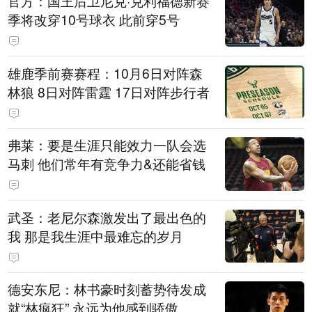
官方：国王后卫尼克·克利福德新赛
季将改穿10号球衣 此前穿5号
雄鹿季前赛赛程：10月6日对阵森
林狼 8日对阵雷霆 17日对阵步行者
弗莱：要是生涯只能效力一队会选
马刺 他们常年有竞争力&还能省钱
武圣：老尼尔森激发出了最出色的
我 那是我生涯中最难忘的岁月
德安东尼：林书豪时刻蓄势待发成
就“林疯狂” 永远为他感到骄傲