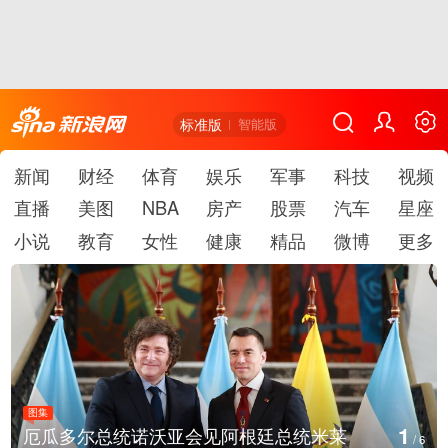
标准版
智能版
新闻
财经
体育
娱乐
军事
科技
视频
直播
美图
NBA
房产
股票
汽车
星座
小说
教育
女性
健康
精品
微博
更多
图集
1
厄瓜多尔总统诺沃亚会见阿根廷总统米莱
/
6