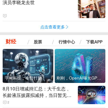
演员李晓龙去世
点击查看更多
财经
股票
行情中心
下载APP
宇树科技，今日打新！
刚刚，OpenAI曝光GPT-6！传10万亿参数，8月强行发布
8月10日增减持汇总：大千生态 、
长龄液压披露拟减持，当日暂无A
股增持（表）
2