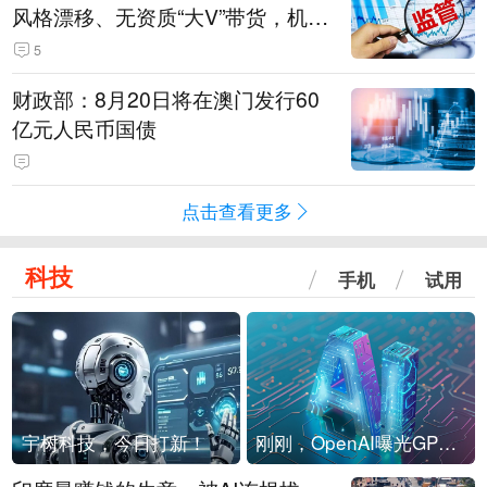
风格漂移、无资质“大V”带货，机构
被暂停新产品注册3个月
5
财政部：8月20日将在澳门发行60
亿元人民币国债
点击查看更多
科技
手机
试用
宇树科技，今日打新！
刚刚，OpenAI曝光GPT-6！传10万亿参数，8月强行发布