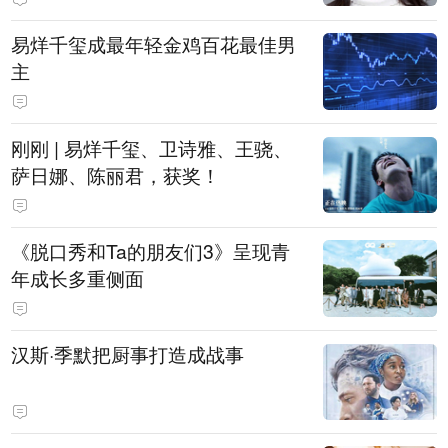
易烊千玺成最年轻金鸡百花最佳男
主
刚刚 | 易烊千玺、卫诗雅、王骁、
萨日娜、陈丽君，获奖！
《脱口秀和Ta的朋友们3》呈现青
年成长多重侧面
汉斯·季默把厨事打造成战事