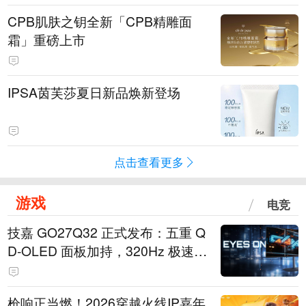
CPB肌肤之钥全新「CPB精雕面
霜」重磅上市
IPSA茵芙莎夏日新品焕新登场
点击查看更多
游戏
电竞
技嘉 GO27Q32 正式发布：五重 Q
D-OLED 面板加持，320Hz 极速与
影院级画面兼得
枪响正当燃！2026穿越火线IP嘉年