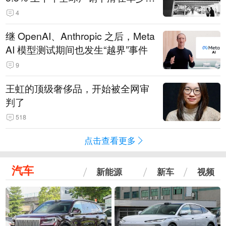
14.3万辆
4
继 OpenAI、Anthropic 之后，Meta
AI 模型测试期间也发生“越界”事件
9
王虹的顶级奢侈品，开始被全网审
判了
518
点击查看更多
汽车
新能源
新车
视频