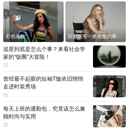
彩色条纹
回溯妮可・基德曼的事业轨迹
追星到底是怎么个事？来看社会学
家的“饭圈”大冒险！
曾经最不起眼的短袖T恤依旧悄悄
走进时装秀场
每天上班的通勤包，究竟该怎么兼
顾时尚与实用