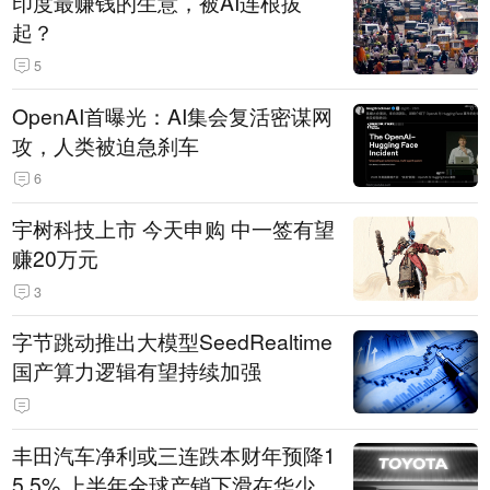
印度最赚钱的生意，被AI连根拔
起？
5
OpenAI首曝光：AI集会复活密谋网
攻，人类被迫急刹车
6
宇树科技上市 今天申购 中一签有望
赚20万元
3
字节跳动推出大模型SeedRealtime
国产算力逻辑有望持续加强
丰田汽车净利或三连跌本财年预降1
5.5% 上半年全球产销下滑在华少卖