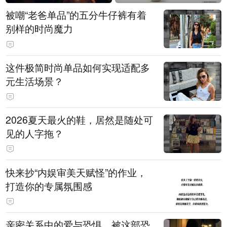
被嘲“老爸单品”的五分牛仔裤有着
别样的时尚魔力
这件极简时尚单品如何实现适配多
元生活场景？
2026夏天最火的鞋，居然是随处可
见的人字拖？
快来抄“内娱审美天赋怪”的作业，
打造你的专属氛围感
亲密关系中的爱与恐惧，被这部恐