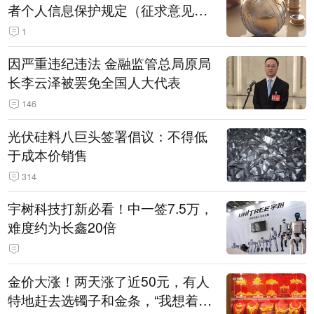
者个人信息保护规定（征求意见
稿）》公开征求意见
1
因严重违纪违法 金融监管总局原局
长李云泽被罢免全国人大代表
146
光伏硅料八巨头签署倡议：不得低
于成本价销售
314
宇树科技打新必看！中一签7.5万，
难度约为长鑫20倍
金价大涨！两天涨了近50元，有人
特地赶去选镯子和金条，“我想着买