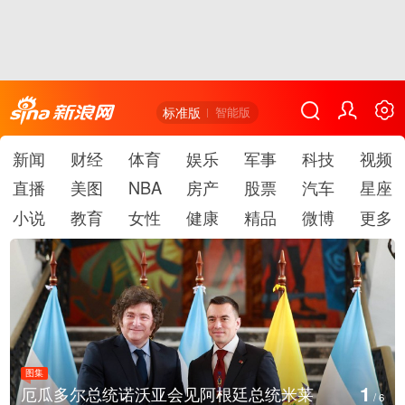
标准版
智能版
新闻
财经
体育
娱乐
军事
科技
视频
直播
美图
NBA
房产
股票
汽车
星座
小说
教育
女性
健康
精品
微博
更多
图集
1
厄瓜多尔总统诺沃亚会见阿根廷总统米莱
/
6