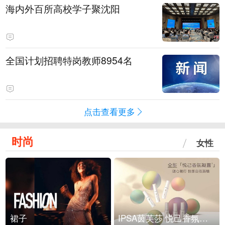
海内外百所高校学子聚沈阳
全国计划招聘特岗教师8954名
点击查看更多
时尚
女性
裙子
IPSA茵芙莎 悦己香氛凝露上市