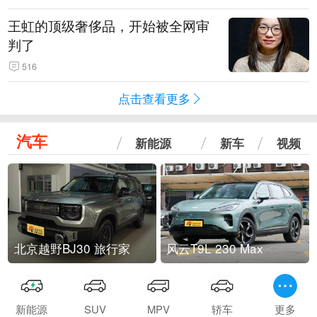
王虹的顶级奢侈品，开始被全网审
判了
516
点击查看更多
汽车
新能源
新车
视频
北京越野BJ30 旅行家
风云T9L 230 Max
新能源
SUV
MPV
轿车
更多