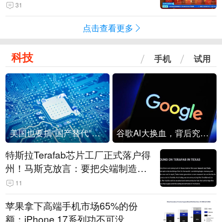
起来可以保值，小批量进一些货”
31
点击查看更多
科技
手机
试用
美国也要搞“国产替代”？先算清三笔账
谷歌AI大换血，背后究竟发生了什么？
特斯拉Terafab芯片工厂正式落户得
州！马斯克放言：要把尖端制造带
回美国
11
苹果拿下高端手机市场65%的份
额：iPhone 17系列功不可没