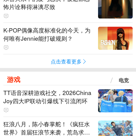
怖片诠释得淋漓尽致
K-POP偶像高度标准化的今天，为
何唯有Jennie能打破规则？
点击查看更多
游戏
电竞
TT语音深耕游戏社交，2026China
Joy四大IP联动引爆线下引流闭环
狂浪八月，陈小春掌舵！《疯狂水
世界》首届狂浪节来袭，荒岛求生