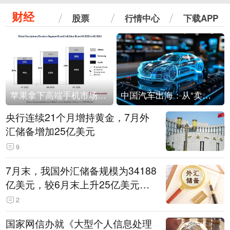
财经
股票
行情中心
下载APP
苹果拿下高端手机市场65%的份额：iPhone 17系列功不可没
中国汽车出海：从“卖出去”到“走进去”
央行连续21个月增持黄金，7月外
汇储备增加25亿美元
9
7月末，我国外汇储备规模为34188
亿美元，较6月末上升25亿美元，
升幅为0.07%
2
国家网信办就《大型个人信息处理