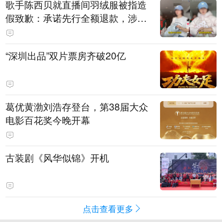
歌手陈西贝就直播间羽绒服被指造
假致歉：承诺先行全额退款，涉事
销售额约300万元
“深圳出品”双片票房齐破20亿
葛优黄渤刘浩存登台，第38届大众
电影百花奖今晚开幕
古装剧《风华似锦》开机
点击查看更多