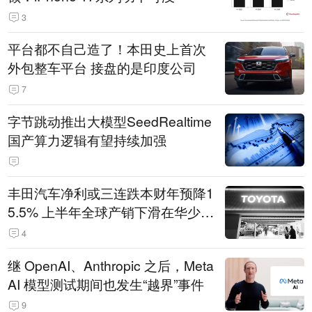
3
平台都不自己造了！本田史上首次
外包整车平台 接盘的是印度公司
7
字节跳动推出大模型SeedRealtime
国产算力逻辑有望持续加强
丰田汽车净利或三连跌本财年预降1
5.5% 上半年全球产销下滑在华少卖
14.3万辆
4
继 OpenAI、Anthropic 之后，Meta
AI 模型测试期间也发生“越界”事件
9