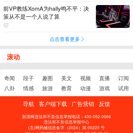
前VP教练XomA为hally鸣不平：决
策从不是一个人说了算
点击查看更多
滚动
奇闻
段子
趣图
美文
视频
直播
订阅
八卦
情感
旅游
教育
动漫
游戏
试用
导航
客户端下载
广告营销
反馈
新浪网违法和不良信息举报电话：400-052-0066
违法和不良信息举报中心
(京)网药械信息备字（2024）第 00220 号