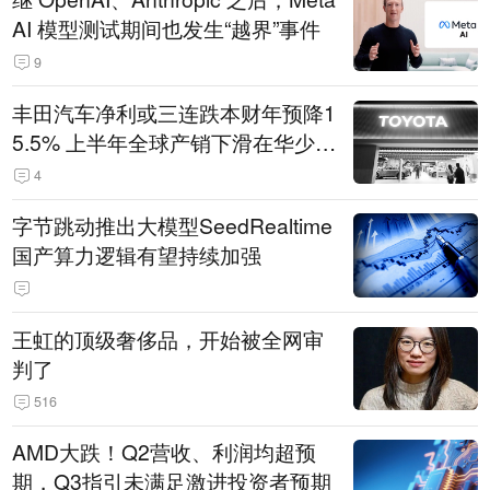
AI 模型测试期间也发生“越界”事件
9
丰田汽车净利或三连跌本财年预降1
5.5% 上半年全球产销下滑在华少卖
14.3万辆
4
字节跳动推出大模型SeedRealtime
国产算力逻辑有望持续加强
王虹的顶级奢侈品，开始被全网审
判了
516
AMD大跌！Q2营收、利润均超预
期，Q3指引未满足激进投资者预期