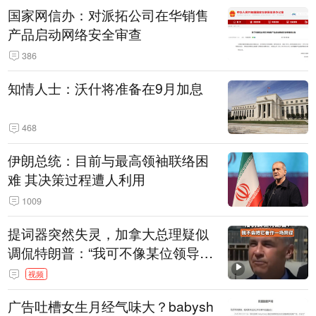
国家网信办：对派拓公司在华销售
产品启动网络安全审查
386
知情人士：沃什将准备在9月加息
468
伊朗总统：目前与最高领袖联络困
难 其决策过程遭人利用
1009
提词器突然失灵，加拿大总理疑似
调侃特朗普：“我可不像某位领导
人，把这当成一场阴谋”，全场哄笑
视频
广告吐槽女生月经气味大？babysh