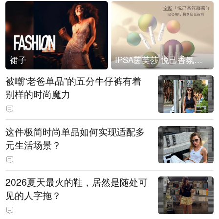
裙子
IPSA茵芙莎 悦己香氛凝露上市
被嘲“老爸单品”的五分牛仔裤有着
别样的时尚魔力
这件极简时尚单品如何实现适配多
元生活场景？
2026夏天最火的鞋，居然是随处可
见的人字拖？