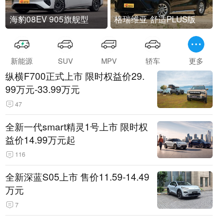
海豹08EV 905旗舰型
格瑞维亚 舒适PLUS版
新能源
SUV
MPV
轿车
更多
纵横F700正式上市 限时权益价29.
99万元-33.99万元
47
全新一代smart精灵1号上市 限时权
益价14.99万元起
116
全新深蓝S05上市 售价11.59-14.49
万元
7