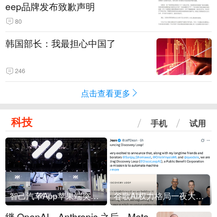
eep品牌发布致歉声明
80
韩国部长：我最担心中国了
246
点击查看更多
科技
手机
试用
智己汽车App苹果端突然“下架”
谷歌AI权力格局一夜大洗牌
继 OpenAI、Anthropic 之后，Meta