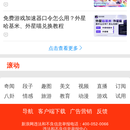
PY 正版3D消除手游《消消奇遇》
惊喜曝光
免费游戏加速器口令怎么用？外星
哈基米、外星喵兑换教程
点击查看更多
滚动
奇闻
段子
趣图
美文
视频
直播
订阅
八卦
情感
旅游
教育
动漫
游戏
试用
导航
客户端下载
广告营销
反馈
新浪网违法和不良信息举报电话：400-052-0066
违法和不良信息举报中心