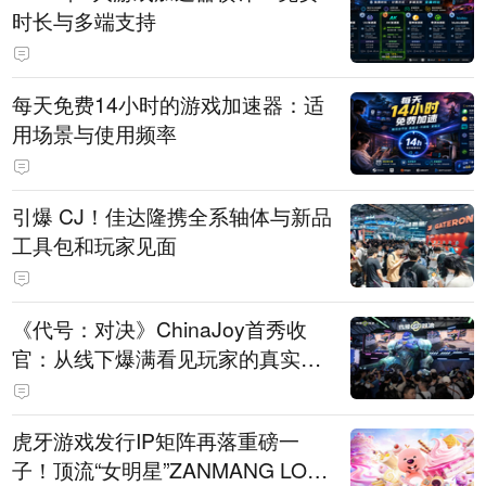
时长与多端支持
每天免费14小时的游戏加速器：适
用场景与使用频率
引爆 CJ！佳达隆携全系轴体与新品
工具包和玩家见面
《代号：对决》ChinaJoy首秀收
官：从线下爆满看见玩家的真实期
待
虎牙游戏发行IP矩阵再落重磅一
子！顶流“女明星”ZANMANG LOO