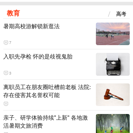
教育
高考
暑期高校游解锁新逛法
7
入职先孕检 怀的是歧视鬼胎
3
离职员工在朋友圈吐槽前老板 法院:
存在侵害其名誉权可能
亲子、研学体验持续"上新" 各地激
活暑期文旅消费