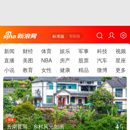
标准版
智能版
新闻
财经
体育
娱乐
军事
科技
视频
直播
美图
NBA
房产
股票
汽车
星座
小说
教育
女性
健康
精品
微博
更多
图集
4
云南普洱：乡村风光如画
/
6