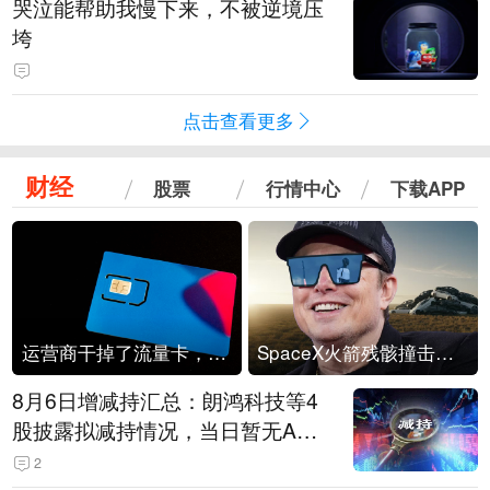
哭泣能帮助我慢下来，不被逆境压
垮
点击查看更多
财经
股票
行情中心
下载APP
运营商干掉了流量卡，他们真的玩不起了
SpaceX火箭残骸撞击月球
8月6日增减持汇总：朗鸿科技等4
股披露拟减持情况，当日暂无A股
公司披露拟增持情况（表）
2