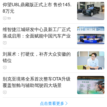
仰望U8L鼎藏版正式上市 售价145.
8万元
53
维智捷江城研发中心及新工厂正式
落成启用：全面赋能中国汽车产业
刘展术：打硬仗，补齐大众安徽的
错位
别克至境将全系首次整车OTA升级
覆盖智舱与辅助驾驶四大场景
点击查看更多