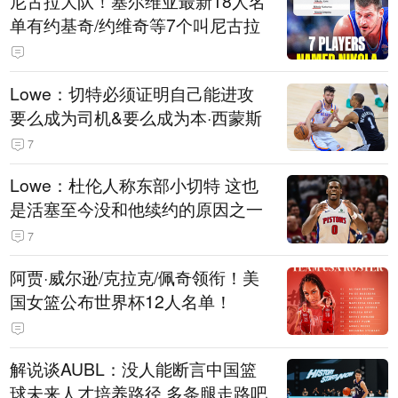
尼古拉大队！塞尔维亚最新18人名
单有约基奇/约维奇等7个叫尼古拉
Lowe：切特必须证明自己能进攻
要么成为司机&要么成为本·西蒙斯
7
Lowe：杜伦人称东部小切特 这也
是活塞至今没和他续约的原因之一
7
阿贾·威尔逊/克拉克/佩奇领衔！美
国女篮公布世界杯12人名单！
解说谈AUBL：没人能断言中国篮
球未来人才培养路径 多条腿走路吧