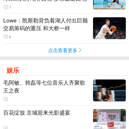
7
Lowe：凯斯勒背负着湖人付出巨额
交易筹码的重压 和大桥一样
9
点击查看更多
娱乐
毛阿敏、韩磊等七位音乐人齐聚歌
王之夜
百花绽放 京城迎来光影盛宴