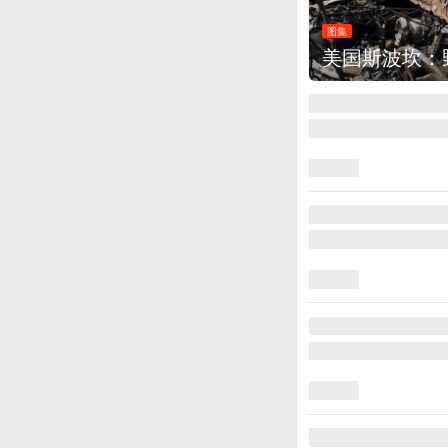
图集
美国斯波坎：