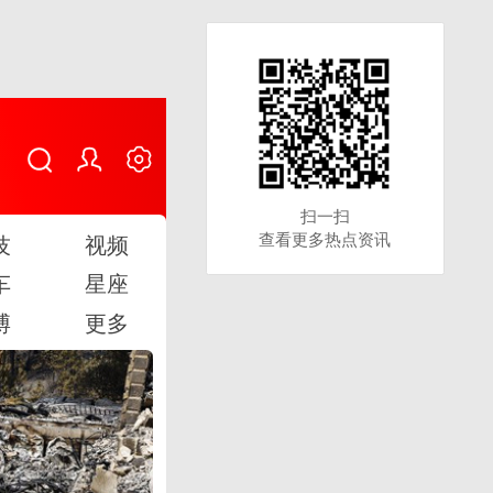
扫一扫
扫一扫
查看更多热点资讯
查看更多热点资讯
技
视频
车
星座
博
更多