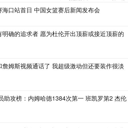
赛海口站首日 中国女篮赛后新闻发布会
有明确的追求者 愿为杜伦开出顶薪或接近顶薪的
和詹姆斯视频通话了 我超级激动但还要装作很淡
球员助攻榜：内姆哈德1384次第一 班凯罗第2 杰伦