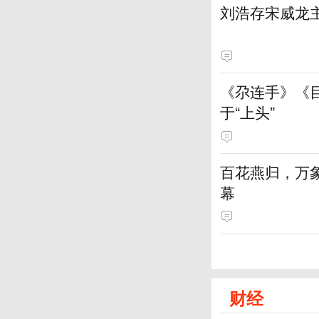
刘浩存宋威龙
《尕连手》《
于“上头”
百花燕归，万
幕
财经