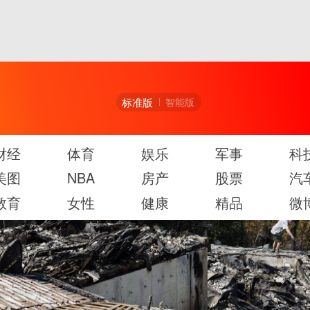
标准版
智能版
财经
体育
娱乐
军事
科
美图
NBA
房产
股票
汽
教育
女性
健康
精品
微