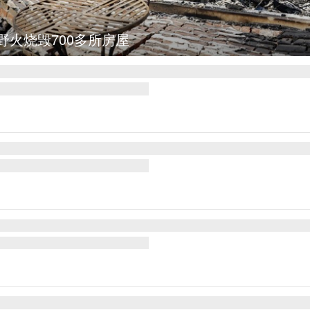
野火烧毁700多所房屋