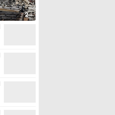
图集
2
叙利亚：大马士革发生爆炸
/
6