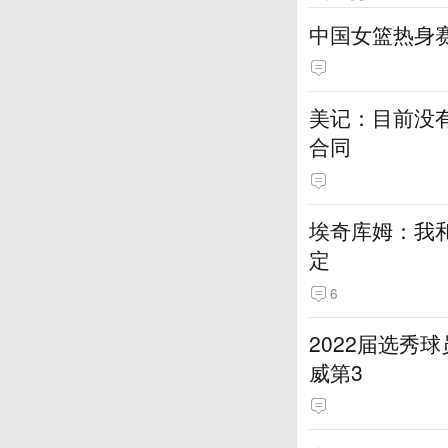
中国女篮热身
美记：目前没
合同
埃奇库姆：我
定
6
2022届选秀
威第3