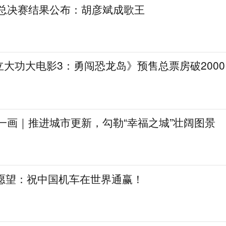
》总决赛结果公布：胡彦斌成歌王
大功大电影3：勇闯恐龙岛》预售总票房破2000
一画｜推进城市更新，勾勒“幸福之城”壮阔图景
日愿望：祝中国机车在世界通赢！