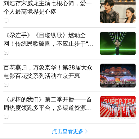
刘浩存宋威龙主演七根心简，爱一
个人最高境界是心疼
《尕连手》《目瑙纵歌》燃动全
网！传统民歌破圈，不应止步于“上
头”
百花燕归，万象京华！第38届大众
电影百花奖系列活动在京开幕
《超棒的我们》第二季开播——首
周热度领跑多平台，多渠道资源加
持助推棒球文化出圈
点击查看更多