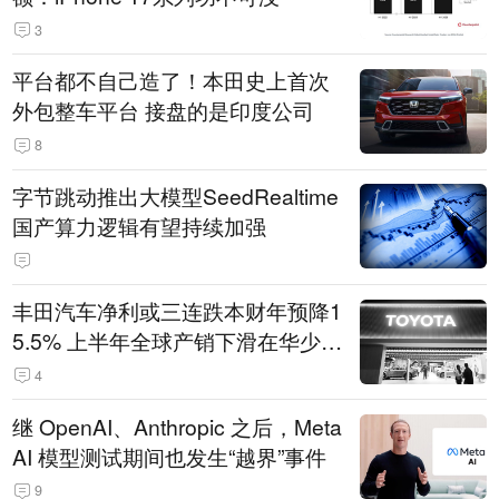
3
平台都不自己造了！本田史上首次
外包整车平台 接盘的是印度公司
8
字节跳动推出大模型SeedRealtime
国产算力逻辑有望持续加强
丰田汽车净利或三连跌本财年预降1
5.5% 上半年全球产销下滑在华少卖
14.3万辆
4
继 OpenAI、Anthropic 之后，Meta
AI 模型测试期间也发生“越界”事件
9