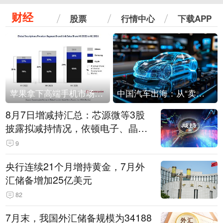
财经
股票
行情中心
下载APP
苹果拿下高端手机市场65%的份额：iPhone 17系列功不可没
中国汽车出海：从“卖出去”到“走进去”
8月7日增减持汇总：芯源微等3股
披露拟减持情况，依顿电子、晶华
微拟增持（表）
9
央行连续21个月增持黄金，7月外
汇储备增加25亿美元
82
7月末，我国外汇储备规模为34188