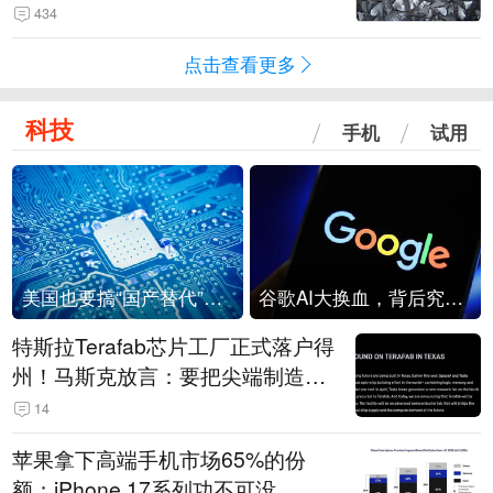
434
点击查看更多
科技
手机
试用
美国也要搞“国产替代”？先算清三笔账
谷歌AI大换血，背后究竟发生了什么？
特斯拉Terafab芯片工厂正式落户得
州！马斯克放言：要把尖端制造带
回美国
14
苹果拿下高端手机市场65%的份
额：iPhone 17系列功不可没