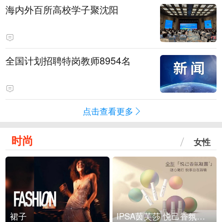
海内外百所高校学子聚沈阳
全国计划招聘特岗教师8954名
点击查看更多
时尚
女性
裙子
IPSA茵芙莎 悦己香氛凝露上市