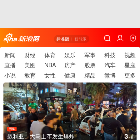
标准版
智能版
新闻
财经
体育
娱乐
军事
科技
视频
直播
美图
NBA
房产
股票
汽车
星座
小说
教育
女性
健康
精品
微博
更多
图集
3
叙利亚：大马士革发生爆炸
/
6