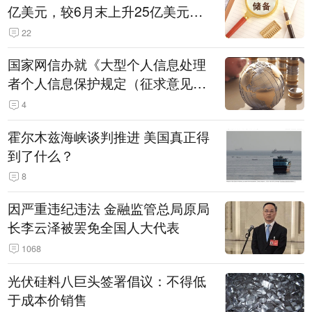
亿美元，较6月末上升25亿美元，
升幅为0.07%
22
国家网信办就《大型个人信息处理
者个人信息保护规定（征求意见
稿）》公开征求意见
4
霍尔木兹海峡谈判推进 美国真正得
到了什么？
8
因严重违纪违法 金融监管总局原局
长李云泽被罢免全国人大代表
1068
光伏硅料八巨头签署倡议：不得低
于成本价销售