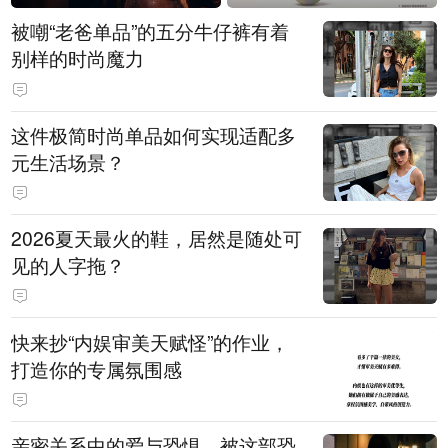
被嘲“老爸单品”的五分牛仔裤有着
别样的时尚魔力
这件极简时尚单品如何实现适配多
元生活场景？
2026夏天最火的鞋，居然是随处可
见的人字拖？
快来抄“内娱审美天赋怪”的作业，
打造你的专属氛围感
亲密关系中的爱与恐惧，被这部恐