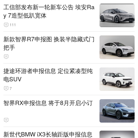
工信部发布新一轮新车公告 埃安Ra
y 7造型低趴宽体
111
新款智界R7申报图 换装半隐藏式门
把手
捷途环游者申报信息 定位紧凑型纯
电SUV
7
智界RX申报信息 将于8月开启小订
新世代BMW iX3长轴距版申报信息