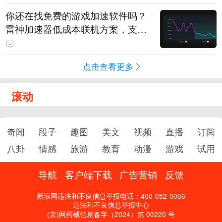
你还在找免费的游戏加速软件吗？
雷神加速器低成本联机方案，支持
免费试用
点击查看更多
滚动
奇闻
段子
趣图
美文
视频
直播
订阅
八卦
情感
旅游
教育
动漫
游戏
试用
导航
客户端下载
广告营销
反馈
新浪网违法和不良信息举报电话：400-052-0066
违法和不良信息举报中心
(京)网药械信息备字（2024）第 00220 号