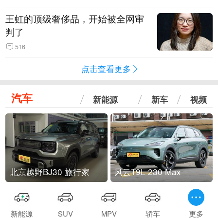
王虹的顶级奢侈品，开始被全网审
判了
516
点击查看更多
汽车
新能源
新车
视频
北京越野BJ30 旅行家
风云T9L 230 Max
新能源
SUV
MPV
轿车
更多