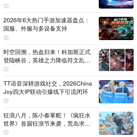
打造旗舰供电方案
2026年6大热门手游加速器盘点：
国服、外服与多设备支持
时空回溯，热血归来！科加斯正式
登陆峡谷，英雄之力降临符文乱
斗！
TT语音深耕游戏社交，2026China
Joy四大IP联动引爆线下引流闭环
狂浪八月，陈小春掌舵！《疯狂水
世界》首届狂浪节来袭，荒岛求生
直播即将开启