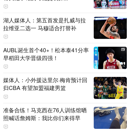
湖人媒体人：第五首发是扎威与拉
拉维亚二选一 马穆适合打替补
AUBL诞生首个40+！松本泰41分率
早稻田大学晋级四强！
媒体人：小外援达里尔·梅肯预计回
归CBA 有望加盟福建男篮
准备合练！马克西在76人训练馆晒
照喊话詹姆斯：我比你们来得早