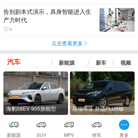
告别剧本式演示，具身智能进入生
产力时代
9
点击查看更多
汽车
新能源
新车
视频
海豹08EV 905旗舰型
格瑞维亚 舒适PLUS版
新能源
SUV
MPV
轿车
更多