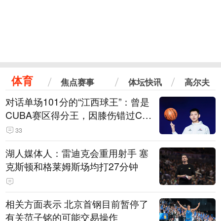
体育
焦点赛事
体坛快讯
高尔夫
对话单场101分的“江西球王”：曾是
CUBA赛区得分王，因膝伤错过CB
A选秀
33
湖人媒体人：雷迪克会重用射手 塞
克斯顿和格莱姆斯场均打27分钟
相关方面表示 北京首钢目前暂停了
有关范子铭的可能交易操作