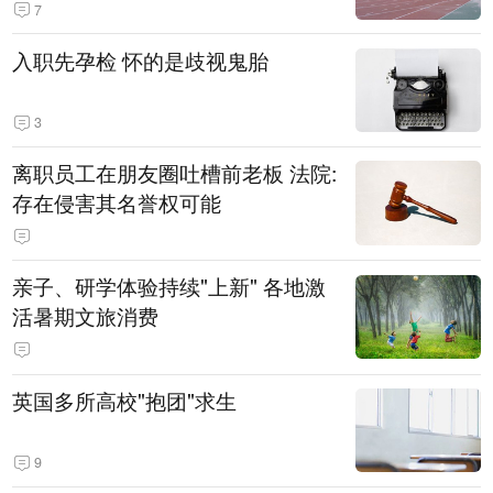
7
入职先孕检 怀的是歧视鬼胎
3
离职员工在朋友圈吐槽前老板 法院:
存在侵害其名誉权可能
亲子、研学体验持续"上新" 各地激
活暑期文旅消费
英国多所高校"抱团"求生
9