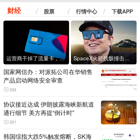
财经
股票
行情中心
下载APP
运营商干掉了流量卡，他们真的玩不起了
SpaceX火箭残骸撞击月球
国家网信办：对派拓公司在华销售
产品启动网络安全审查
233
协议接近达成 伊朗披露海峡新航道
通行细节 美方再提“倒计时”
221
韩国综指大跌5%触发熔断，SK海