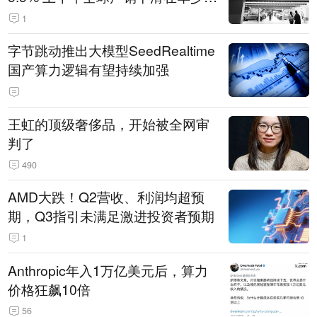
14.3万辆
1
字节跳动推出大模型SeedRealtime
国产算力逻辑有望持续加强
王虹的顶级奢侈品，开始被全网审
判了
490
AMD大跌！Q2营收、利润均超预
期，Q3指引未满足激进投资者预期
1
Anthropic年入1万亿美元后，算力
价格狂飙10倍
56