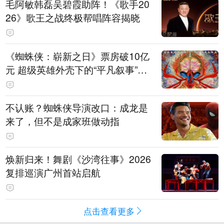
毛阿敏韩磊吴碧霞助阵！《歌手20
26》歌王之战终极帮唱阵容揭晓
《蜘蛛侠：崭新之日》票房破10亿
元 超级英雄外壳下的“平凡叙事”打
动人心
不认账？蜘蛛侠导演改口：成龙是
来了，但不是成家班做动指
焕新归来！舞剧《沙湾往事》2026
复排巡演广州首站启航
点击查看更多