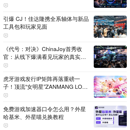
引爆 CJ！佳达隆携全系轴体与新品
工具包和玩家见面
《代号：对决》ChinaJoy首秀收
官：从线下爆满看见玩家的真实期
待
虎牙游戏发行IP矩阵再落重磅一
子！顶流“女明星”ZANMANG LOO
PY 正版3D消除手游《消消奇遇》
惊喜曝光
免费游戏加速器口令怎么用？外星
哈基米、外星喵兑换教程