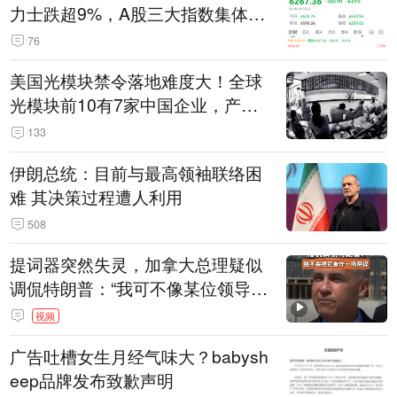
力士跌超9%，A股三大指数集体低
开
76
美国光模块禁令落地难度大！全球
光模块前10有7家中国企业，产业
界人士：想“脱钩”并不容易
133
伊朗总统：目前与最高领袖联络困
难 其决策过程遭人利用
508
提词器突然失灵，加拿大总理疑似
调侃特朗普：“我可不像某位领导
人，把这当成一场阴谋”，全场哄笑
视频
广告吐槽女生月经气味大？babysh
eep品牌发布致歉声明