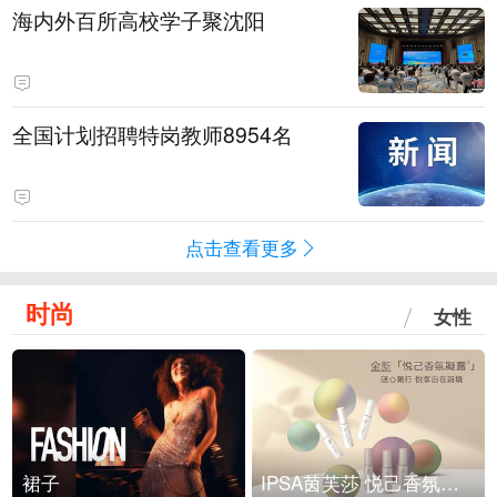
海内外百所高校学子聚沈阳
全国计划招聘特岗教师8954名
点击查看更多
时尚
女性
裙子
IPSA茵芙莎 悦己香氛凝露上市