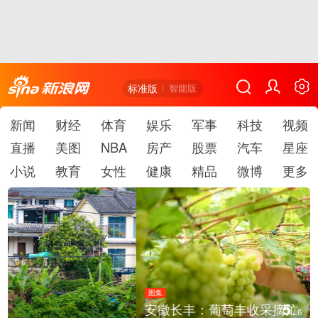
标准版
智能版
新闻
财经
体育
娱乐
军事
科技
视频
直播
美图
NBA
房产
股票
汽车
星座
小说
教育
女性
健康
精品
微博
更多
图集
5
安徽长丰：葡萄丰收采摘忙
/
6