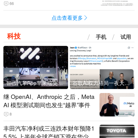
66
点击查看更多
科技
手机
试用
智己汽车App苹果端突然“下架”
谷歌AI权力格局一夜大洗牌
继 OpenAI、Anthropic 之后，Meta
AI 模型测试期间也发生“越界”事件
8
丰田汽车净利或三连跌本财年预降1
5.5% 上半年全球产销下滑在华少卖