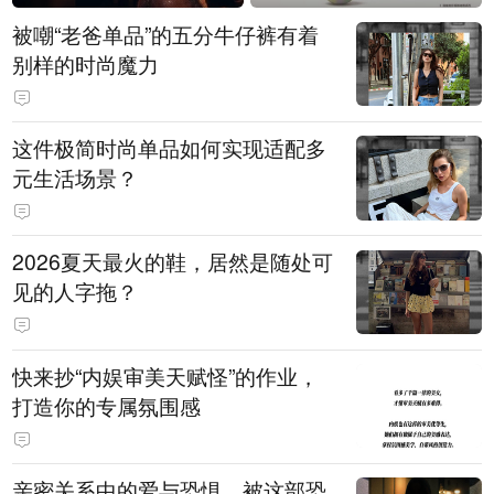
被嘲“老爸单品”的五分牛仔裤有着
别样的时尚魔力
这件极简时尚单品如何实现适配多
元生活场景？
2026夏天最火的鞋，居然是随处可
见的人字拖？
快来抄“内娱审美天赋怪”的作业，
打造你的专属氛围感
亲密关系中的爱与恐惧，被这部恐