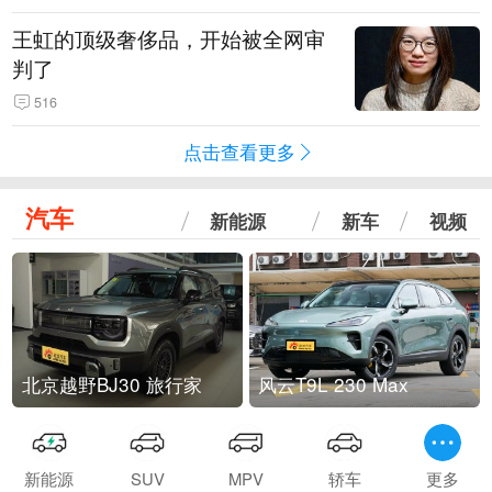
王虹的顶级奢侈品，开始被全网审
判了
516
点击查看更多
汽车
新能源
新车
视频
北京越野BJ30 旅行家
风云T9L 230 Max
新能源
SUV
MPV
轿车
更多