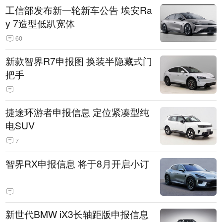
工信部发布新一轮新车公告 埃安Ra
y 7造型低趴宽体
60
新款智界R7申报图 换装半隐藏式门
把手
捷途环游者申报信息 定位紧凑型纯
电SUV
7
智界RX申报信息 将于8月开启小订
新世代BMW iX3长轴距版申报信息