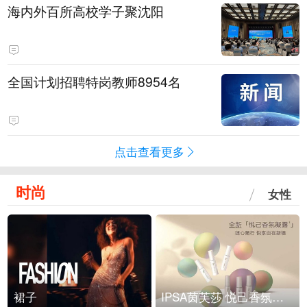
海内外百所高校学子聚沈阳
全国计划招聘特岗教师8954名
点击查看更多
时尚
女性
裙子
IPSA茵芙莎 悦己香氛凝露上市