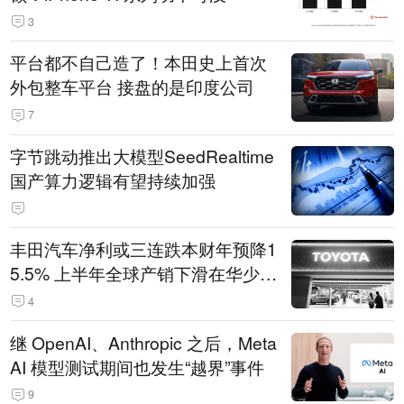
3
平台都不自己造了！本田史上首次
外包整车平台 接盘的是印度公司
7
字节跳动推出大模型SeedRealtime
国产算力逻辑有望持续加强
丰田汽车净利或三连跌本财年预降1
5.5% 上半年全球产销下滑在华少卖
14.3万辆
4
继 OpenAI、Anthropic 之后，Meta
AI 模型测试期间也发生“越界”事件
9