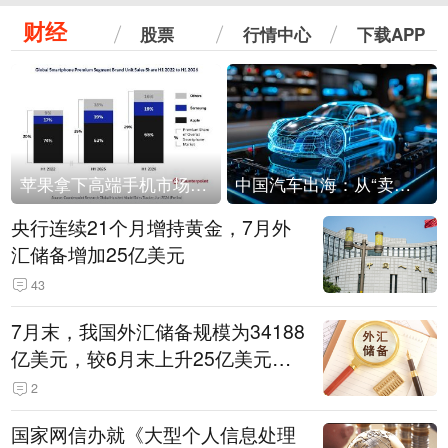
财经
股票
行情中心
下载APP
苹果拿下高端手机市场65%的份额：iPhone 17系列功不可没
中国汽车出海：从“卖出去”到“走进去”
央行连续21个月增持黄金，7月外
汇储备增加25亿美元
43
7月末，我国外汇储备规模为34188
亿美元，较6月末上升25亿美元，
升幅为0.07%
2
国家网信办就《大型个人信息处理