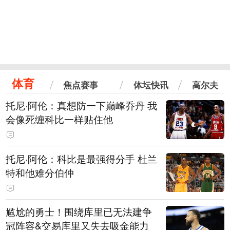
体育
焦点赛事
体坛快讯
高尔夫
托尼·阿伦：真想防一下巅峰乔丹 我
会像死缠科比一样贴住他
托尼·阿伦：科比是最强得分手 杜兰
特和他难分伯仲
尴尬的勇士！围绕库里已无法建争
冠阵容&交易库里又失去吸金能力