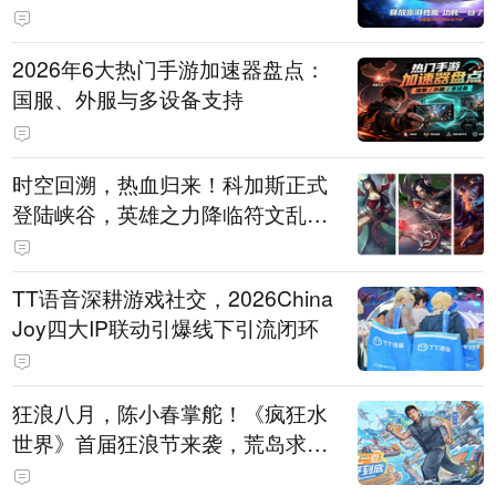
打造旗舰供电方案
2026年6大热门手游加速器盘点：
国服、外服与多设备支持
时空回溯，热血归来！科加斯正式
登陆峡谷，英雄之力降临符文乱
斗！
TT语音深耕游戏社交，2026China
Joy四大IP联动引爆线下引流闭环
狂浪八月，陈小春掌舵！《疯狂水
世界》首届狂浪节来袭，荒岛求生
直播即将开启