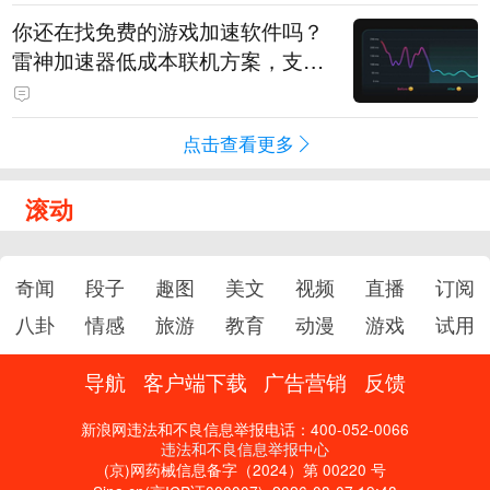
你还在找免费的游戏加速软件吗？
雷神加速器低成本联机方案，支持
免费试用
点击查看更多
滚动
奇闻
段子
趣图
美文
视频
直播
订阅
八卦
情感
旅游
教育
动漫
游戏
试用
导航
客户端下载
广告营销
反馈
新浪网违法和不良信息举报电话：400-052-0066
违法和不良信息举报中心
(京)网药械信息备字（2024）第 00220 号