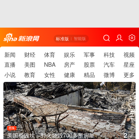
标准版
智能版
新闻
财经
体育
娱乐
军事
科技
视频
直播
美图
NBA
房产
股票
汽车
星座
小说
教育
女性
健康
精品
微博
更多
图集
2
美国斯波坎：野火烧毁700多所房屋
/
6