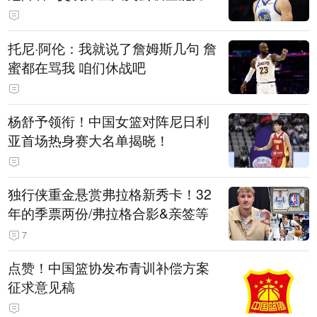
托尼·阿伦：我就说了詹姆斯几句 詹
蜜都在骂我 咱们休战吧
杨舒予领衔！中国女篮对阵尼日利
亚首场热身赛大名单揭晓！
独行侠重金悬赏弗拉格新秀卡！32
年的季票两份/弗拉格合影&亲签等
7
点赞！中国篮协发布青训补偿方案
征求意见稿