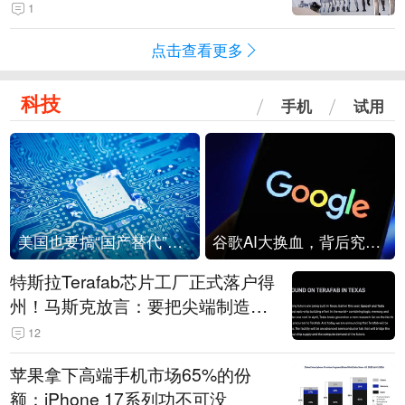
1
点击查看更多
科技
手机
试用
美国也要搞“国产替代”？先算清三笔账
谷歌AI大换血，背后究竟发生了什么？
特斯拉Terafab芯片工厂正式落户得
州！马斯克放言：要把尖端制造带
回美国
12
苹果拿下高端手机市场65%的份
额：iPhone 17系列功不可没