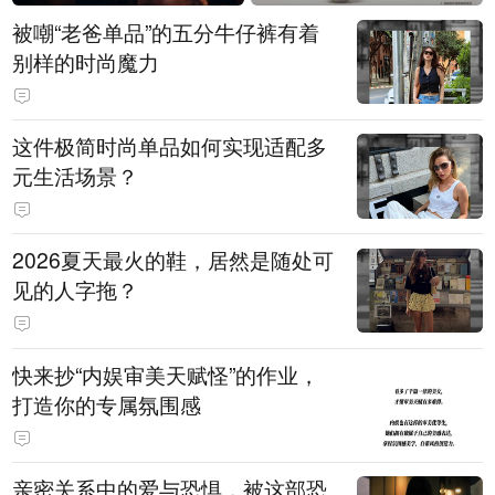
被嘲“老爸单品”的五分牛仔裤有着
别样的时尚魔力
这件极简时尚单品如何实现适配多
元生活场景？
2026夏天最火的鞋，居然是随处可
见的人字拖？
快来抄“内娱审美天赋怪”的作业，
打造你的专属氛围感
亲密关系中的爱与恐惧，被这部恐