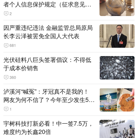
者个人信息保护规定（征求意见
稿）》公开征求意见
2
因严重违纪违法 金融监管总局原局
长李云泽被罢免全国人大代表
681
光伏硅料八巨头签署倡议：不得低
于成本价销售
360
泸溪河“喊冤”：牙冠真不是我的！
网友为何不信了？今年至少发生5
起“食品冤案”
1
宇树科技打新必看！中一签7.5万，
难度约为长鑫20倍