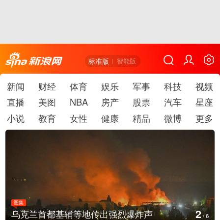
标准版
智能版
新闻
财经
体育
娱乐
军事
科技
视频
直播
美图
NBA
房产
股票
汽车
星座
小说
教育
女性
健康
精品
微博
更多
图集
3
美国：肯尼迪宣布医疗改革新举措
/
6