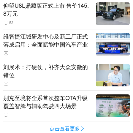
仰望U8L鼎藏版正式上市 售价145.
8万元
53
维智捷江城研发中心及新工厂正式
落成启用：全面赋能中国汽车产业
刘展术：打硬仗，补齐大众安徽的
错位
别克至境将全系首次整车OTA升级
覆盖智舱与辅助驾驶四大场景
点击查看更多