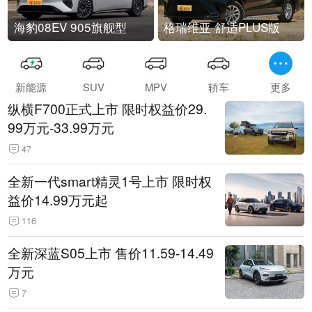
海豹08EV 905旗舰型
格瑞维亚 舒适PLUS版
新能源
SUV
MPV
轿车
更多
纵横F700正式上市 限时权益价29.
99万元-33.99万元
47
全新一代smart精灵1号上市 限时权
益价14.99万元起
116
全新深蓝S05上市 售价11.59-14.49
万元
7