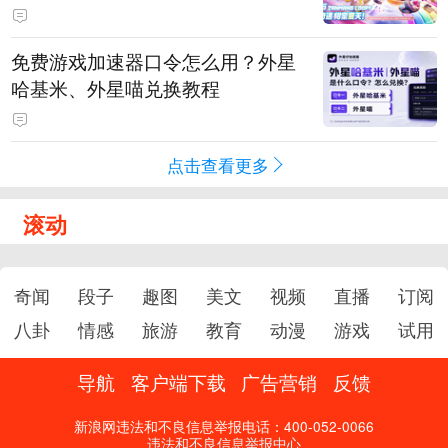
PY 正版3D消除手游《消消奇遇》
惊喜曝光
免费游戏加速器口令怎么用？外星
哈基米、外星喵兑换教程
点击查看更多
滚动
奇闻
段子
趣图
美文
视频
直播
订阅
八卦
情感
旅游
教育
动漫
游戏
试用
导航
客户端下载
广告营销
反馈
新浪网违法和不良信息举报电话：400-052-0066
违法和不良信息举报中心