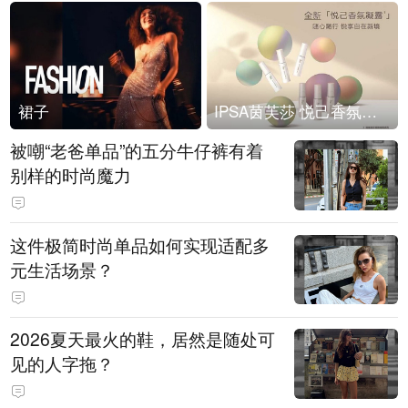
裙子
IPSA茵芙莎 悦己香氛凝露上市
被嘲“老爸单品”的五分牛仔裤有着
别样的时尚魔力
这件极简时尚单品如何实现适配多
元生活场景？
2026夏天最火的鞋，居然是随处可
见的人字拖？