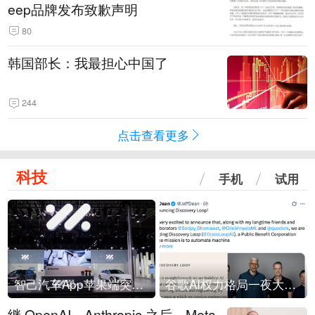
eep品牌发布致歉声明
80
韩国部长：我最担心中国了
244
点击查看更多
科技
手机
试用
智己汽车App苹果端突然“下架”
谷歌AI权力格局一夜大洗牌
继 OpenAI、Anthropic 之后，Meta