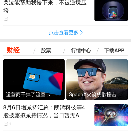
哭泣能帮助我慢下来，不被逆境压
垮
点击查看更多
财经
股票
行情中心
下载APP
运营商干掉了流量卡，他们真的玩不起了
SpaceX火箭残骸撞击月球
8月6日增减持汇总：朗鸿科技等4
股披露拟减持情况，当日暂无A股
公司披露拟增持情况（表）
1