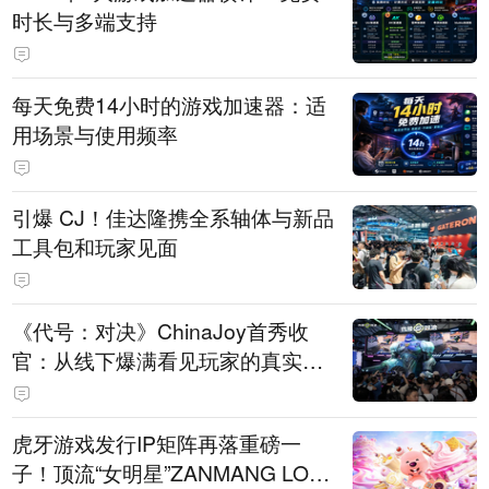
时长与多端支持
每天免费14小时的游戏加速器：适
用场景与使用频率
引爆 CJ！佳达隆携全系轴体与新品
工具包和玩家见面
《代号：对决》ChinaJoy首秀收
官：从线下爆满看见玩家的真实期
待
虎牙游戏发行IP矩阵再落重磅一
子！顶流“女明星”ZANMANG LOO