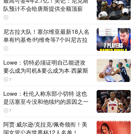
最高可签4年2.7亿！美记：尼克斯
队预计不会给唐斯提供全额顶薪
尼古拉大队！塞尔维亚最新18人名
单有约基奇/约维奇等7个叫尼古拉
Lowe：切特必须证明自己能进攻
要么成为司机&要么成为本·西蒙斯
7
Lowe：杜伦人称东部小切特 这也
是活塞至今没和他续约的原因之一
7
阿贾·威尔逊/克拉克/佩奇领衔！美
国女篮公布世界杯12人名单！