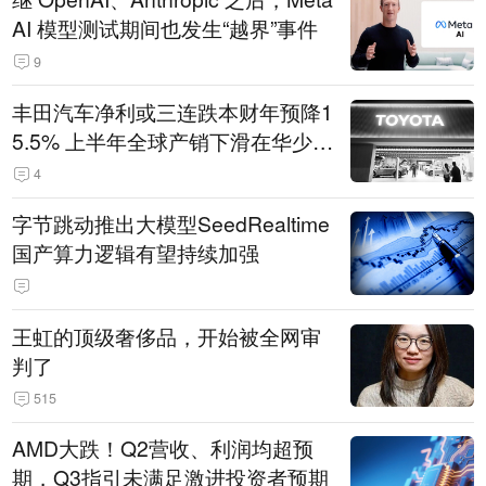
AI 模型测试期间也发生“越界”事件
9
丰田汽车净利或三连跌本财年预降1
5.5% 上半年全球产销下滑在华少卖
14.3万辆
4
字节跳动推出大模型SeedRealtime
国产算力逻辑有望持续加强
王虹的顶级奢侈品，开始被全网审
判了
515
AMD大跌！Q2营收、利润均超预
期，Q3指引未满足激进投资者预期