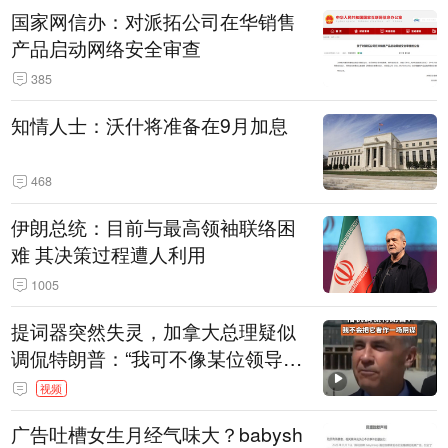
国家网信办：对派拓公司在华销售
产品启动网络安全审查
385
知情人士：沃什将准备在9月加息
468
伊朗总统：目前与最高领袖联络困
难 其决策过程遭人利用
1005
提词器突然失灵，加拿大总理疑似
调侃特朗普：“我可不像某位领导
人，把这当成一场阴谋”，全场哄笑
视频
广告吐槽女生月经气味大？babysh