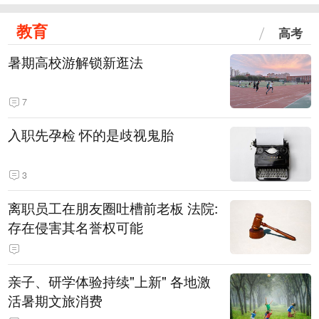
教育
高考
暑期高校游解锁新逛法
7
入职先孕检 怀的是歧视鬼胎
3
离职员工在朋友圈吐槽前老板 法院:
存在侵害其名誉权可能
亲子、研学体验持续"上新" 各地激
活暑期文旅消费