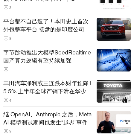
3
平台都不自己造了！本田史上首次
外包整车平台 接盘的是印度公司
8
字节跳动推出大模型SeedRealtime
国产算力逻辑有望持续加强
丰田汽车净利或三连跌本财年预降1
5.5% 上半年全球产销下滑在华少卖
14.3万辆
4
继 OpenAI、Anthropic 之后，Meta
AI 模型测试期间也发生“越界”事件
9