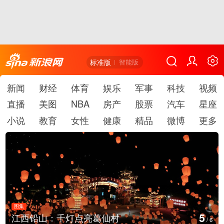
标准版
智能版
新闻
财经
体育
娱乐
军事
科技
视频
直播
美图
NBA
房产
股票
汽车
星座
小说
教育
女性
健康
精品
微博
更多
图集
6
上海：七彩稻田画迎最佳观赏期
/
6