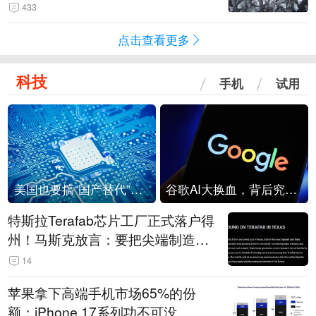
433
点击查看更多
科技
手机
试用
美国也要搞“国产替代”？先算清三笔账
谷歌AI大换血，背后究竟发生了什么？
特斯拉Terafab芯片工厂正式落户得
州！马斯克放言：要把尖端制造带
回美国
14
苹果拿下高端手机市场65%的份
额：iPhone 17系列功不可没