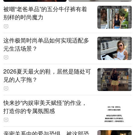
被嘲“老爸单品”的五分牛仔裤有着
别样的时尚魔力
这件极简时尚单品如何实现适配多
元生活场景？
2026夏天最火的鞋，居然是随处可
见的人字拖？
快来抄“内娱审美天赋怪”的作业，
打造你的专属氛围感
亲密关系中的爱与恐惧，被这部恐