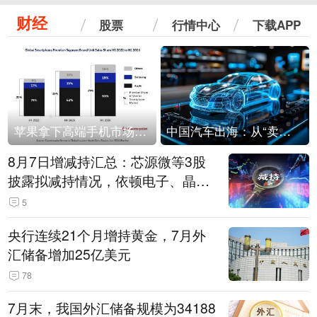
财经
股票
行情中心
下载APP
苹果拿下高端手机市场65%的份额：iPhone 17系列功不可没
中国汽车出海：从“卖出去”到“走进去”
8月7日增减持汇总：芯源微等3股
披露拟减持情况，依顿电子、晶华
微拟增持（表）
5
央行连续21个月增持黄金，7月外
汇储备增加25亿美元
78
7月末，我国外汇储备规模为34188