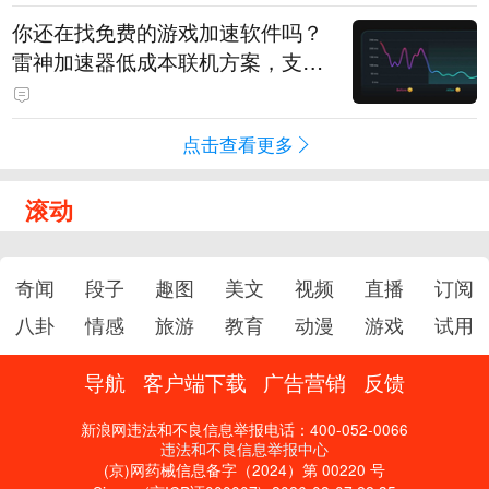
你还在找免费的游戏加速软件吗？
雷神加速器低成本联机方案，支持
免费试用
点击查看更多
滚动
奇闻
段子
趣图
美文
视频
直播
订阅
八卦
情感
旅游
教育
动漫
游戏
试用
导航
客户端下载
广告营销
反馈
新浪网违法和不良信息举报电话：400-052-0066
违法和不良信息举报中心
(京)网药械信息备字（2024）第 00220 号