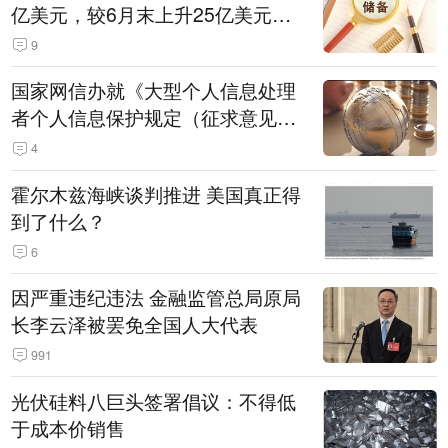
亿美元，较6月末上升25亿美元，
升幅为0.07%
9
国家网信办就《大型个人信息处理
者个人信息保护规定（征求意见
稿）》公开征求意见
4
霍尔木兹海峡谈判推进 美国真正得
到了什么？
6
因严重违纪违法 金融监管总局原局
长李云泽被罢免全国人大代表
991
光伏硅料八巨头签署倡议：不得低
于成本价销售