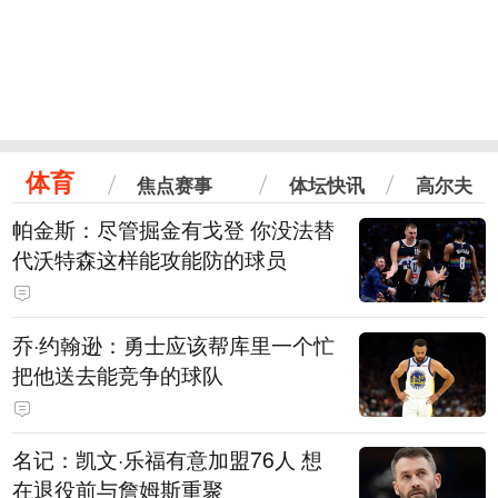
体育
焦点赛事
体坛快讯
高尔夫
帕金斯：尽管掘金有戈登 你没法替
代沃特森这样能攻能防的球员
乔·约翰逊：勇士应该帮库里一个忙
把他送去能竞争的球队
名记：凯文·乐福有意加盟76人 想
在退役前与詹姆斯重聚