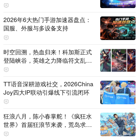
打造旗舰供电方案
2026年6大热门手游加速器盘点：
国服、外服与多设备支持
时空回溯，热血归来！科加斯正式
登陆峡谷，英雄之力降临符文乱
斗！
TT语音深耕游戏社交，2026China
Joy四大IP联动引爆线下引流闭环
狂浪八月，陈小春掌舵！《疯狂水
世界》首届狂浪节来袭，荒岛求生
直播即将开启