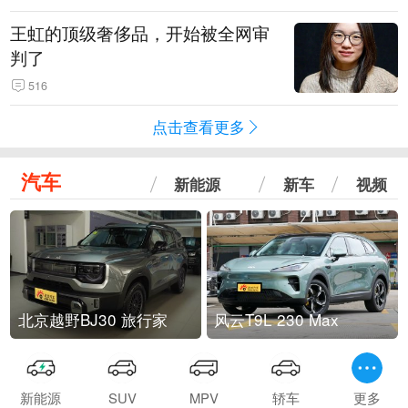
王虹的顶级奢侈品，开始被全网审
判了
516
点击查看更多
汽车
新能源
新车
视频
北京越野BJ30 旅行家
风云T9L 230 Max
新能源
SUV
MPV
轿车
更多