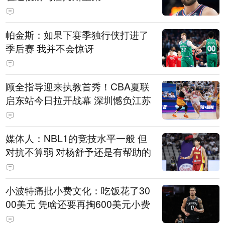
帕金斯：如果下赛季独行侠打进了
季后赛 我并不会惊讶
顾全指导迎来执教首秀！CBA夏联
启东站今日拉开战幕 深圳憾负江苏
媒体人：NBL1的竞技水平一般 但
对抗不算弱 对杨舒予还是有帮助的
小波特痛批小费文化：吃饭花了30
00美元 凭啥还要再掏600美元小费