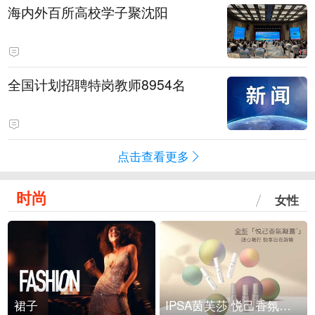
海内外百所高校学子聚沈阳
全国计划招聘特岗教师8954名
点击查看更多
时尚
女性
裙子
IPSA茵芙莎 悦己香氛凝露上市