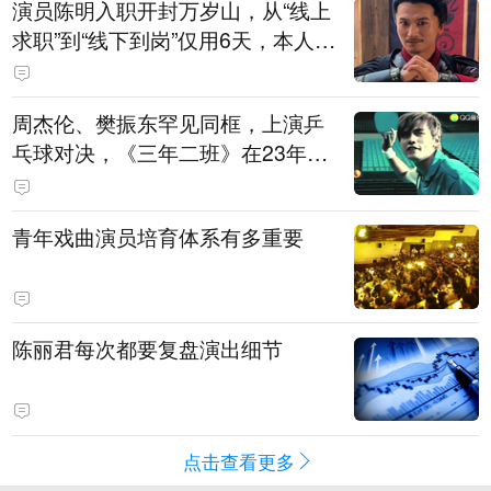
演员陈明入职开封万岁山，从“线上
求职”到“线下到岗”仅用6天，本人发
声
周杰伦、樊振东罕见同框，上演乒
乓球对决，《三年二班》在23年后
迎来了最权威的“男主角”
青年戏曲演员培育体系有多重要
陈丽君每次都要复盘演出细节
点击查看更多