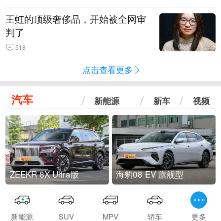
王虹的顶级奢侈品，开始被全网审
判了
518
点击查看更多
汽车
新能源
新车
视频
ZEEKR 8X Ultra版
海豹08 EV 旗舰型
新能源
SUV
MPV
轿车
更多