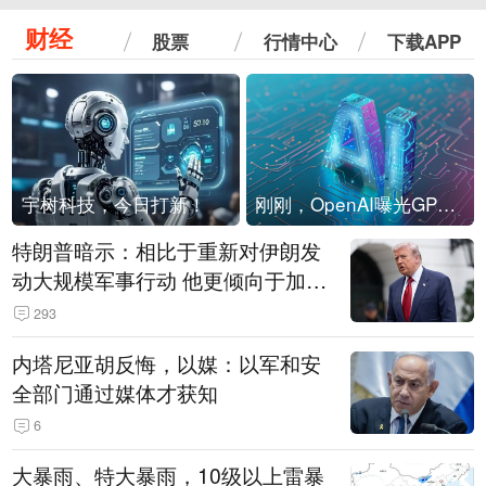
财经
股票
行情中心
下载APP
宇树科技，今日打新！
刚刚，OpenAI曝光GPT-6！传10万亿参数，8月强行发布
特朗普暗示：相比于重新对伊朗发
动大规模军事行动 他更倾向于加大
经济施压
293
内塔尼亚胡反悔，以媒：以军和安
全部门通过媒体才获知
6
大暴雨、特大暴雨，10级以上雷暴