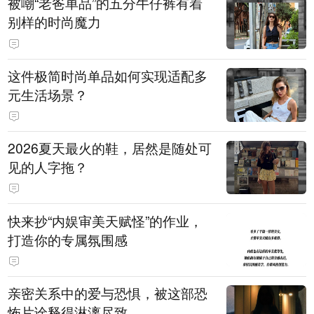
被嘲“老爸单品”的五分牛仔裤有着
别样的时尚魔力
这件极简时尚单品如何实现适配多
元生活场景？
2026夏天最火的鞋，居然是随处可
见的人字拖？
快来抄“内娱审美天赋怪”的作业，
打造你的专属氛围感
亲密关系中的爱与恐惧，被这部恐
怖片诠释得淋漓尽致