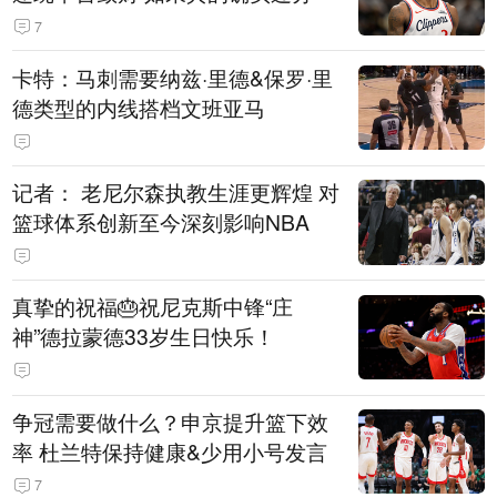
7
卡特：马刺需要纳兹·里德&保罗·里
德类型的内线搭档文班亚马
记者： 老尼尔森执教生涯更辉煌 对
篮球体系创新至今深刻影响NBA
真挚的祝福🎂祝尼克斯中锋“庄
神”德拉蒙德33岁生日快乐！
争冠需要做什么？申京提升篮下效
率 杜兰特保持健康&少用小号发言
7