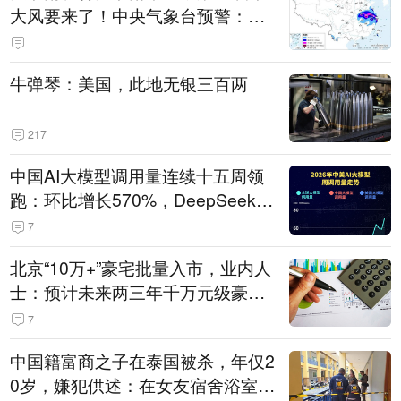
大风要来了！中央气象台预警：今
天到明天，浙江、安徽有特大暴雨
牛弹琴：美国，此地无银三百两
217
中国AI大模型调用量连续十五周领
跑：环比增长570%，DeepSeek-V
4-Flash正式版登顶！MiniMax M
7
3、阶跃星辰Step 3.7 Flash跌出榜
北京“10万+”豪宅批量入市，业内人
单
士：预计未来两三年千万元级豪宅
潜在供应达万套！谁在买单？
7
中国籍富商之子在泰国被杀，年仅2
0岁，嫌犯供述：在女友宿舍浴室发