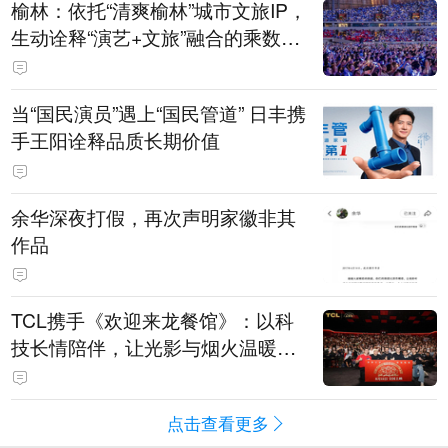
榆林：依托“清爽榆林”城市文旅IP，
生动诠释“演艺+文旅”融合的乘数效
应
当“国民演员”遇上“国民管道” 日丰携
手王阳诠释品质长期价值
余华深夜打假，再次声明家徽非其
作品
TCL携手《欢迎来龙餐馆》：以科
技长情陪伴，让光影与烟火温暖生
活
点击查看更多