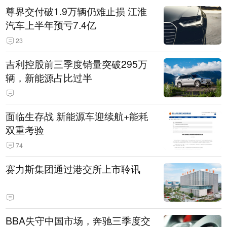
尊界交付破1.9万辆仍难止损 江淮
汽车上半年预亏7.4亿
23
吉利控股前三季度销量突破295万
辆，新能源占比过半
面临生存战 新能源车迎续航+能耗
双重考验
74
赛力斯集团通过港交所上市聆讯
BBA失守中国市场，奔驰三季度交