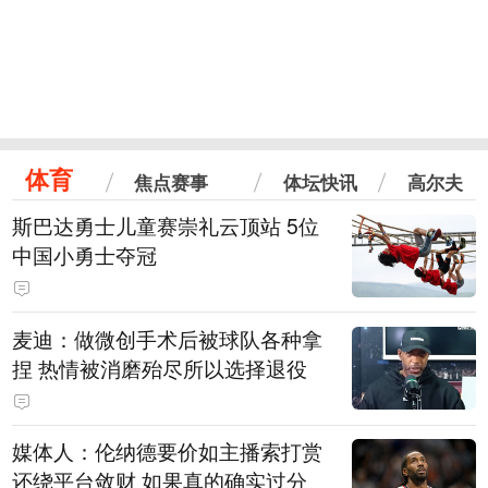
体育
焦点赛事
体坛快讯
高尔夫
斯巴达勇士儿童赛崇礼云顶站 5位
中国小勇士夺冠
麦迪：做微创手术后被球队各种拿
捏 热情被消磨殆尽所以选择退役
媒体人：伦纳德要价如主播索打赏
还绕平台敛财 如果真的确实过分