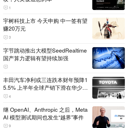
1
宇树科技上市 今天申购 中一签有望
赚20万元
3
字节跳动推出大模型SeedRealtime
国产算力逻辑有望持续加强
丰田汽车净利或三连跌本财年预降1
5.5% 上半年全球产销下滑在华少卖
14.3万辆
4
继 OpenAI、Anthropic 之后，Meta
AI 模型测试期间也发生“越界”事件
9