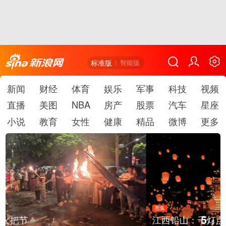
标准版
智能版
新闻
财经
体育
娱乐
军事
科技
视频
直播
美图
NBA
房产
股票
汽车
星座
小说
教育
女性
健康
精品
微博
更多
图集
5
江西铅山：千灯点亮葛仙村
/
6