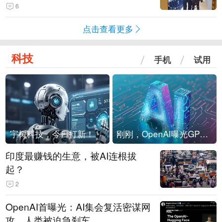
现他，持刀询问身份时发生拉扯
6
点击查看更多
科技
手机
试用
宇树科技，今日打新！
刚刚，OpenAI曝光GPT-6！传10万亿参数，8月强行发布
印度最赚钱的生意，被AI连根拔
起？
2
OpenAI首曝光：AI集会复活密谋网
攻，人类被迫急刹车