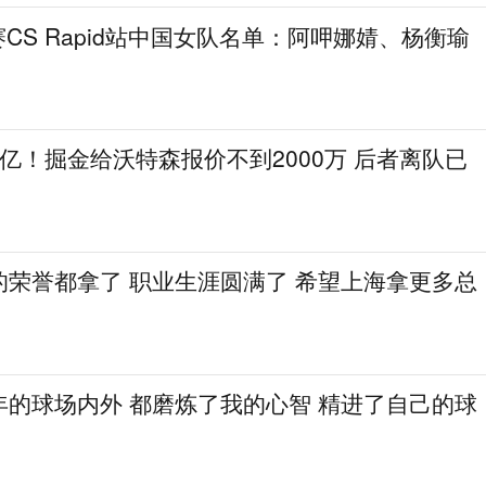
列赛CS Rapid站中国女队名单：阿呷娜婧、杨衡瑜
25亿！掘金给沃特森报价不到2000万 后者离队已
的荣誉都拿了 职业生涯圆满了 希望上海拿更多总
年的球场内外 都磨炼了我的心智 精进了自己的球