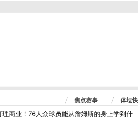
焦点赛事
体坛快
打理商业！76人众球员能从詹姆斯的身上学到什