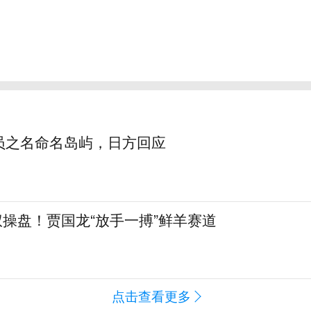
员之名命名岛屿，日方回应
全权操盘！贾国龙“放手一搏”鲜羊赛道
点击查看更多