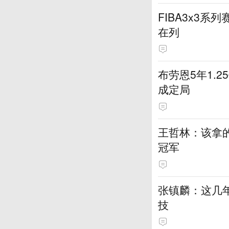
FIBA3x3系
在列
布劳恩5年1.
成定局
王哲林：该拿
冠军
张镇麟：这几
技