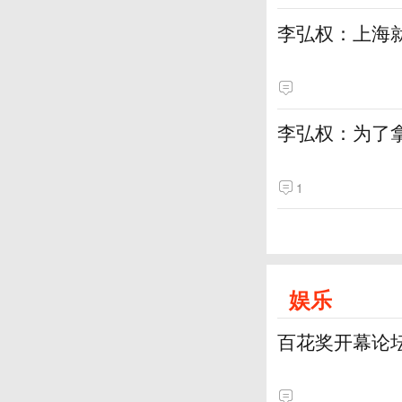
李弘权：上海
李弘权：为了
1
娱乐
百花奖开幕论