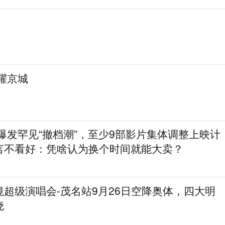
耀京城
档爆发罕见“撤档潮”，至少9部影片集体调整上映计
言不看好：凭啥认为换个时间就能大卖？
超级演唱会-茂名站9月26日空降奥体，四大明
晓