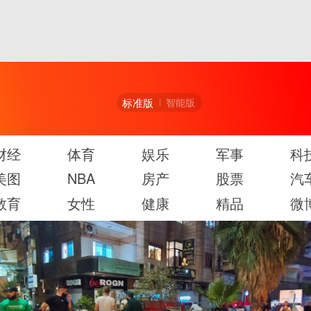
标准版
智能版
财经
体育
娱乐
军事
科
美图
NBA
房产
股票
汽
教育
女性
健康
精品
微