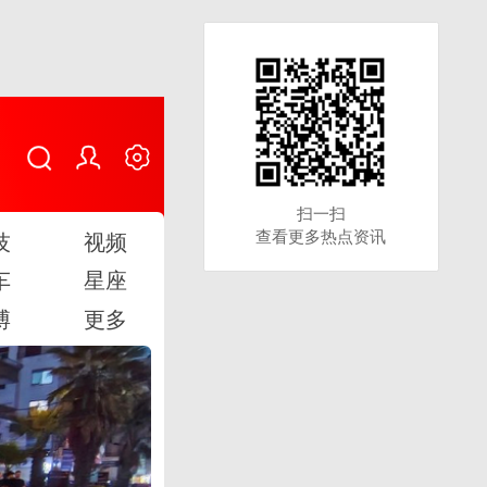
扫一扫
扫一扫
查看更多热点资讯
查看更多热点资讯
技
视频
车
星座
博
更多