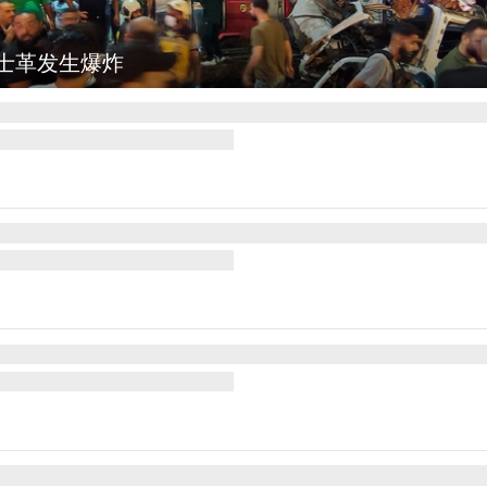
图集
云南弥勒：欢庆火把节