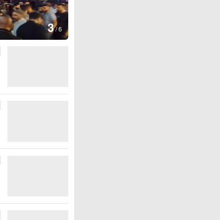
4
/
6