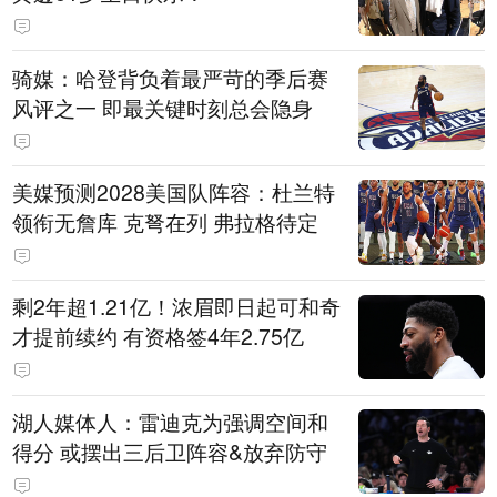
骑媒：哈登背负着最严苛的季后赛
风评之一 即最关键时刻总会隐身
美媒预测2028美国队阵容：杜兰特
领衔无詹库 克弩在列 弗拉格待定
剩2年超1.21亿！浓眉即日起可和奇
才提前续约 有资格签4年2.75亿
湖人媒体人：雷迪克为强调空间和
得分 或摆出三后卫阵容&放弃防守