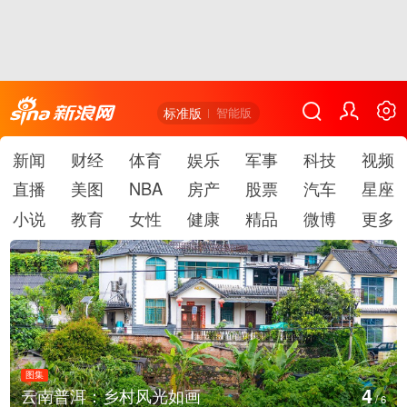
标准版
智能版
新闻
财经
体育
娱乐
军事
科技
视频
直播
美图
NBA
房产
股票
汽车
星座
小说
教育
女性
健康
精品
微博
更多
图集
5
云南普洱：乡村风光如画
/
6