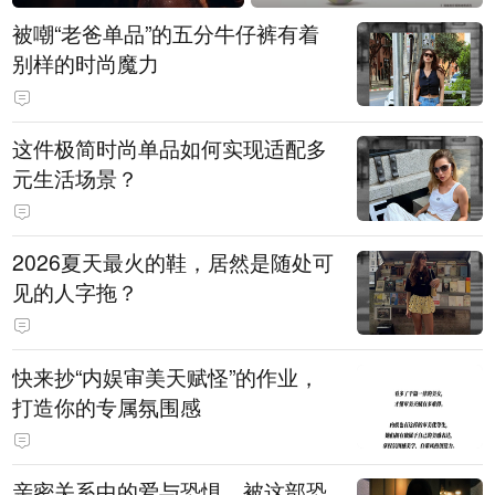
被嘲“老爸单品”的五分牛仔裤有着
别样的时尚魔力
这件极简时尚单品如何实现适配多
元生活场景？
2026夏天最火的鞋，居然是随处可
见的人字拖？
快来抄“内娱审美天赋怪”的作业，
打造你的专属氛围感
亲密关系中的爱与恐惧，被这部恐