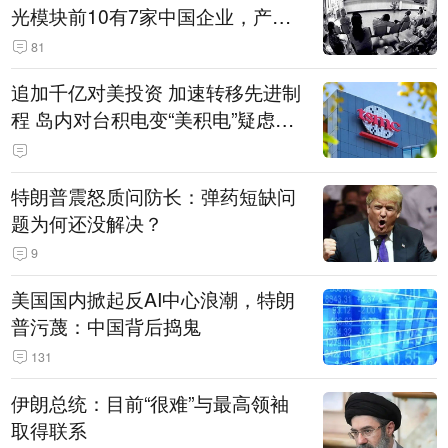
光模块前10有7家中国企业，产业
界人士：想“脱钩”并不容易
81
追加千亿对美投资 加速转移先进制
程 岛内对台积电变“美积电”疑虑担
忧加剧
特朗普震怒质问防长：弹药短缺问
题为何还没解决？
9
美国国内掀起反AI中心浪潮，特朗
普污蔑：中国背后捣鬼
131
伊朗总统：目前“很难”与最高领袖
取得联系