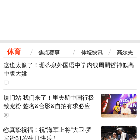
体育
焦点赛事
体坛快讯
高尔夫
这也太像了！珊蒂泉外国语中学内线周嗣哲神似高
中版大姚
厦门站 我们来了！里夫斯中国行极
致宠粉 签名&合影&自拍有求必应
🎂真挚祝福！祝“海军上将”大卫·罗
宾逊61岁生日快乐！