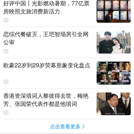
好评中国丨光影燃动暑期，77亿票
房映照文旅消费新活力
恋综代餐破灭，王垲智塌房引全网
公审
欧豪22岁到29岁荧幕形象变化盘点
香港资深填词人黎彼得去世，梅艳
芳、张国荣代表作都是他填词
点击查看更多