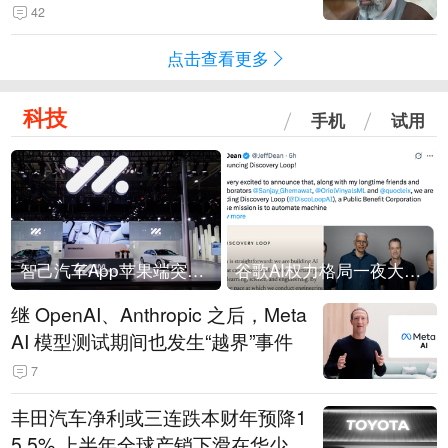
42
点击查看更多
科技
手机
试用
智己汽车App苹果端突然“下架”
谷歌AI权力格局一夜大洗牌
继 OpenAI、Anthropic 之后，Meta
AI 模型测试期间也发生“越界”事件
7
丰田汽车净利或三连跌本财年预降1
5.5% 上半年全球产销下滑在华少卖