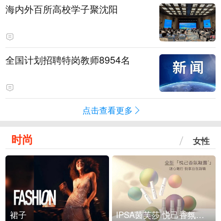
海内外百所高校学子聚沈阳
全国计划招聘特岗教师8954名
点击查看更多
时尚
女性
裙子
IPSA茵芙莎 悦己香氛凝露上市