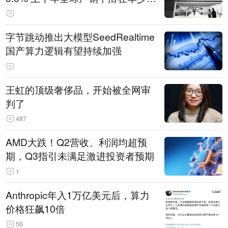
14.3万辆
字节跳动推出大模型SeedRealtime
国产算力逻辑有望持续加强
王虹的顶级奢侈品，开始被全网审
判了
487
AMD大跌！Q2营收、利润均超预
期，Q3指引未满足激进投资者预期
1
Anthropic年入1万亿美元后，算力
价格狂飙10倍
56