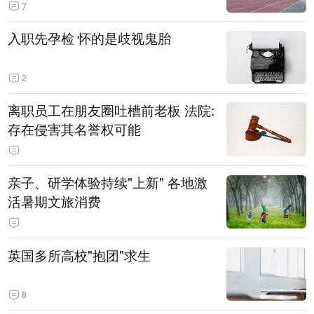
7
入职先孕检 怀的是歧视鬼胎
2
离职员工在朋友圈吐槽前老板 法院:
存在侵害其名誉权可能
亲子、研学体验持续"上新" 各地激
活暑期文旅消费
英国多所高校"抱团"求生
8