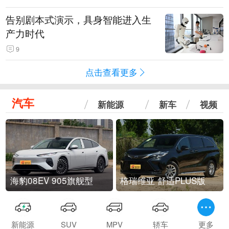
告别剧本式演示，具身智能进入生
产力时代
9
点击查看更多
汽车
新能源
新车
视频
海豹08EV 905旗舰型
格瑞维亚 舒适PLUS版
新能源
SUV
MPV
轿车
更多