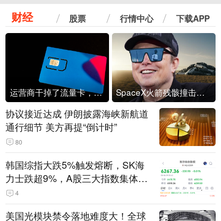
财经
股票
行情中心
下载APP
运营商干掉了流量卡，他们真的玩不起了
SpaceX火箭残骸撞击月球
协议接近达成 伊朗披露海峡新航道
通行细节 美方再提“倒计时”
80
韩国综指大跌5%触发熔断，SK海
力士跌超9%，A股三大指数集体低
开
4
美国光模块禁令落地难度大！全球