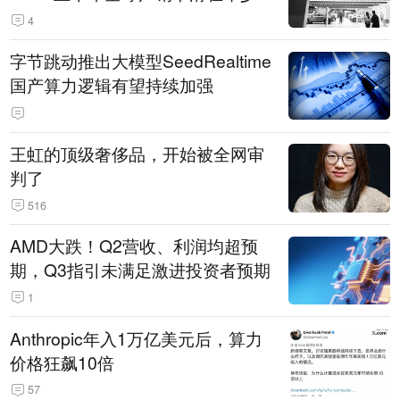
14.3万辆
4
字节跳动推出大模型SeedRealtime
国产算力逻辑有望持续加强
王虹的顶级奢侈品，开始被全网审
判了
516
AMD大跌！Q2营收、利润均超预
期，Q3指引未满足激进投资者预期
1
Anthropic年入1万亿美元后，算力
价格狂飙10倍
57