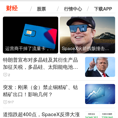
财经
股票
行情中心
下载APP
运营商干掉了流量卡，他们真的玩不起了
SpaceX火箭残骸撞击月球
特朗普宣布对多晶硅及其衍生产品
加征关税，多晶硅、太阳能电池等
设置最低进口价格
2
突发：刚果（金）禁止铜精矿、钴
精矿出口！影响几何？
517
道指跌超400点，SpaceX反弹大涨