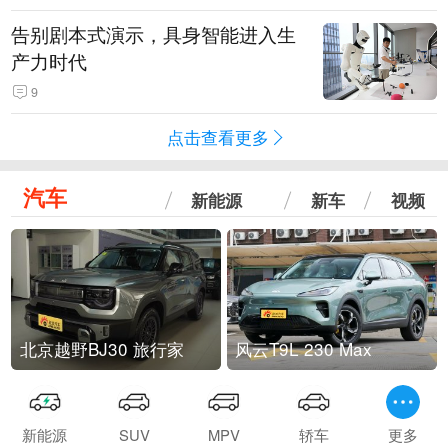
告别剧本式演示，具身智能进入生
产力时代
9
点击查看更多
汽车
新能源
新车
视频
北京越野BJ30 旅行家
风云T9L 230 Max
新能源
SUV
MPV
轿车
更多