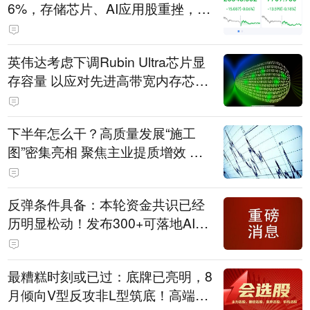
6%，存储芯片、AI应用股重挫，西
部数据跌超13%，国际油价走强
英伟达考虑下调Rubin Ultra芯片显
存容量 以应对先进高带宽内存芯片
短缺问题
下半年怎么干？高质量发展“施工
图”密集亮相 聚焦主业提质增效 国
资央企向AI要动能
反弹条件具备：本轮资金共识已经
历明显松动！发布300+可落地AI应
用；跨境支付+AI智能体；密码安全
主力军
最糟糕时刻或已过：底牌已亮明，8
月倾向V型反攻非L型筑底！高端制