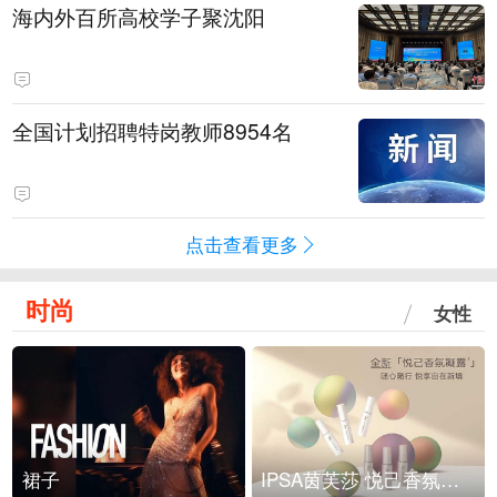
海内外百所高校学子聚沈阳
全国计划招聘特岗教师8954名
点击查看更多
时尚
女性
裙子
IPSA茵芙莎 悦己香氛凝露上市