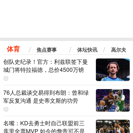
体育
焦点赛事
体坛快讯
高尔夫
创队史纪录！官方：利兹联签下曼
城门将特拉福德，总价4500万镑
76人总裁谈交易得到布朗：曾和绿
军反复沟通 是史蒂文斯的功劳
名嘴：KD去勇士时自己联盟前三
库里全票MVP 如今的詹帝可不是