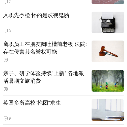
7
入职先孕检 怀的是歧视鬼胎
3
离职员工在朋友圈吐槽前老板 法院:
存在侵害其名誉权可能
亲子、研学体验持续"上新" 各地激
活暑期文旅消费
英国多所高校"抱团"求生
9