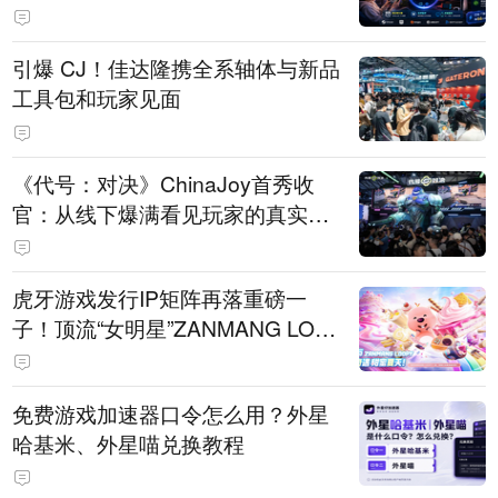
引爆 CJ！佳达隆携全系轴体与新品
工具包和玩家见面
《代号：对决》ChinaJoy首秀收
官：从线下爆满看见玩家的真实期
待
虎牙游戏发行IP矩阵再落重磅一
子！顶流“女明星”ZANMANG LOO
PY 正版3D消除手游《消消奇遇》
惊喜曝光
免费游戏加速器口令怎么用？外星
哈基米、外星喵兑换教程