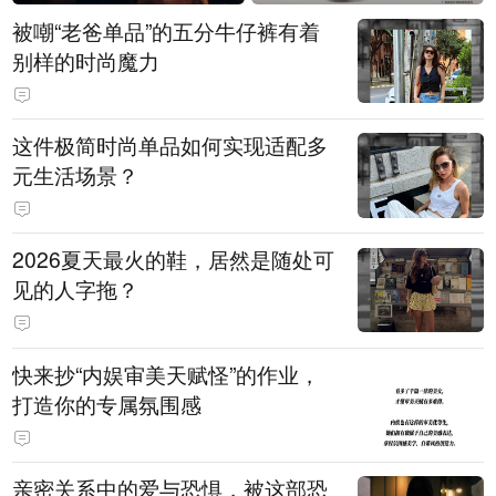
被嘲“老爸单品”的五分牛仔裤有着
别样的时尚魔力
这件极简时尚单品如何实现适配多
元生活场景？
2026夏天最火的鞋，居然是随处可
见的人字拖？
快来抄“内娱审美天赋怪”的作业，
打造你的专属氛围感
亲密关系中的爱与恐惧，被这部恐