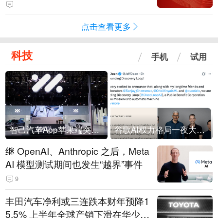
造与跨境电商融合；IT设备+机器人
+芯片
点击查看更多
科技
手机
试用
智己汽车App苹果端突然“下架”
谷歌AI权力格局一夜大洗牌
继 OpenAI、Anthropic 之后，Meta
AI 模型测试期间也发生“越界”事件
9
丰田汽车净利或三连跌本财年预降1
5.5% 上半年全球产销下滑在华少卖