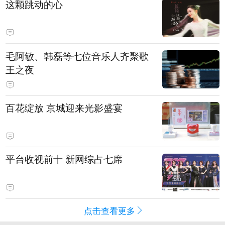
这颗跳动的心
毛阿敏、韩磊等七位音乐人齐聚歌
王之夜
百花绽放 京城迎来光影盛宴
平台收视前十 新网综占七席
点击查看更多