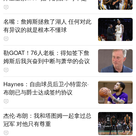
名嘴：詹姆斯拯救了湖人 任何对此
有异议的就是根本不懂球
勒GOAT！76人老板：得知签下詹
姆斯后我兴奋到中断与萧华的会议
Haynes：自由球员后卫小特雷尔·
布朗已与爵士达成签约协议
杰伦·布朗：我和塔图姆一起拿过总
冠军 对他只有尊重