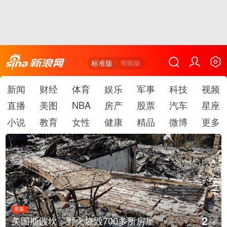
标准版
智能版
新闻
财经
体育
娱乐
军事
科技
视频
直播
美图
NBA
房产
股票
汽车
星座
小说
教育
女性
健康
精品
微博
更多
图集
3
火烧毁700多所房屋
叙利亚：大马士革
/
6