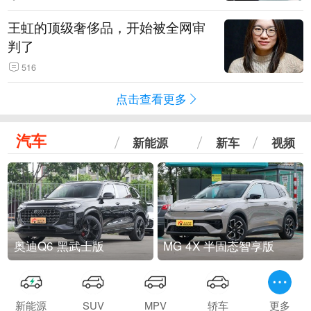
王虹的顶级奢侈品，开始被全网审
判了
516
点击查看更多
汽车
新能源
新车
视频
奥迪Q6 黑武士版
MG 4X 半固态智享版
新能源
SUV
MPV
轿车
更多