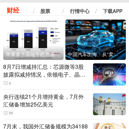
财经
股票
行情中心
下载APP
苹果拿下高端手机市场65%的份额：iPhone 17系列功不可没
中国汽车出海：从“卖出去”到“走进去”
8月7日增减持汇总：芯源微等3股
披露拟减持情况，依顿电子、晶华
微拟增持（表）
9
央行连续21个月增持黄金，7月外
汇储备增加25亿美元
99
7月末，我国外汇储备规模为34188