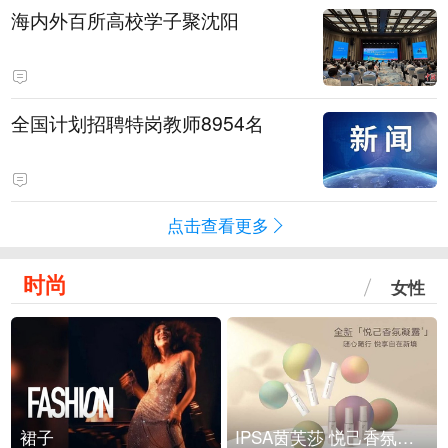
海内外百所高校学子聚沈阳
全国计划招聘特岗教师8954名
点击查看更多
时尚
女性
裙子
IPSA茵芙莎 悦己香氛凝露上市