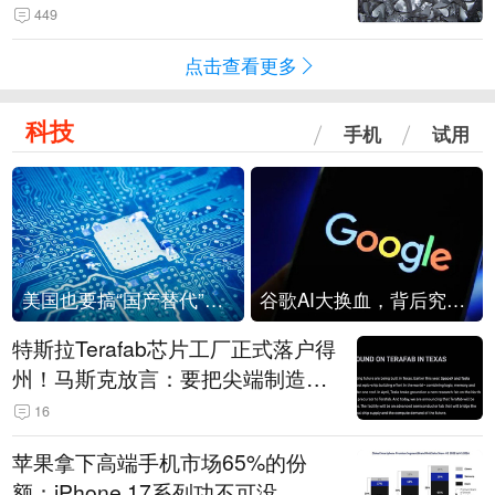
449
点击查看更多
科技
手机
试用
美国也要搞“国产替代”？先算清三笔账
谷歌AI大换血，背后究竟发生了什么？
特斯拉Terafab芯片工厂正式落户得
州！马斯克放言：要把尖端制造带
回美国
16
苹果拿下高端手机市场65%的份
额：iPhone 17系列功不可没