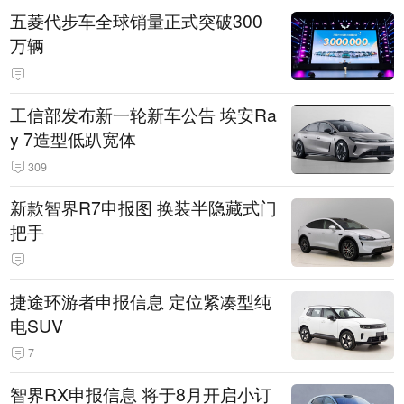
五菱代步车全球销量正式突破300
万辆
工信部发布新一轮新车公告 埃安Ra
y 7造型低趴宽体
309
新款智界R7申报图 换装半隐藏式门
把手
捷途环游者申报信息 定位紧凑型纯
电SUV
7
智界RX申报信息 将于8月开启小订