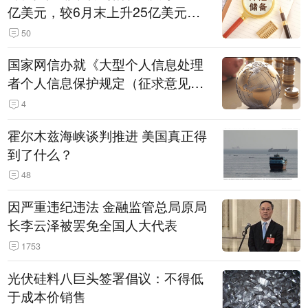
亿美元，较6月末上升25亿美元，
升幅为0.07%
50
国家网信办就《大型个人信息处理
者个人信息保护规定（征求意见
稿）》公开征求意见
4
霍尔木兹海峡谈判推进 美国真正得
到了什么？
48
因严重违纪违法 金融监管总局原局
长李云泽被罢免全国人大代表
1753
光伏硅料八巨头签署倡议：不得低
于成本价销售