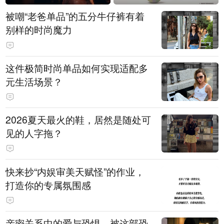
被嘲“老爸单品”的五分牛仔裤有着
别样的时尚魔力
这件极简时尚单品如何实现适配多
元生活场景？
2026夏天最火的鞋，居然是随处可
见的人字拖？
快来抄“内娱审美天赋怪”的作业，
打造你的专属氛围感
亲密关系中的爱与恐惧，被这部恐