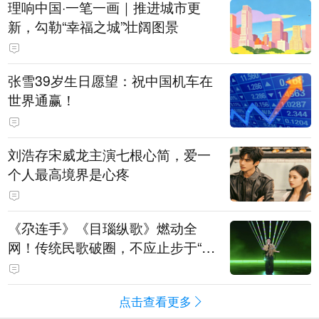
理响中国·一笔一画｜推进城市更
新，勾勒“幸福之城”壮阔图景
张雪39岁生日愿望：祝中国机车在
世界通赢！
刘浩存宋威龙主演七根心简，爱一
个人最高境界是心疼
《尕连手》《目瑙纵歌》燃动全
网！传统民歌破圈，不应止步于“上
头”
点击查看更多