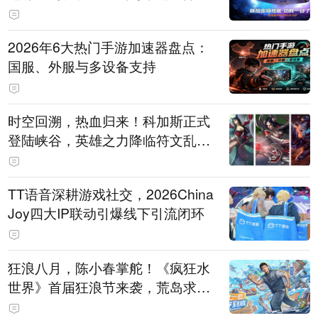
打造旗舰供电方案
2026年6大热门手游加速器盘点：
国服、外服与多设备支持
时空回溯，热血归来！科加斯正式
登陆峡谷，英雄之力降临符文乱
斗！
TT语音深耕游戏社交，2026China
Joy四大IP联动引爆线下引流闭环
狂浪八月，陈小春掌舵！《疯狂水
世界》首届狂浪节来袭，荒岛求生
直播即将开启