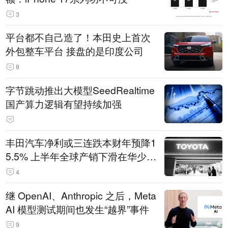
3
平台都不自己造了！本田史上首次
外包整车平台 接盘的是印度公司
8
字节跳动推出大模型SeedRealtime
国产算力逻辑有望持续加强
丰田汽车净利或三连跌本财年预降1
5.5% 上半年全球产销下滑在华少卖
14.3万辆
4
继 OpenAI、Anthropic 之后，Meta
AI 模型测试期间也发生“越界”事件
9