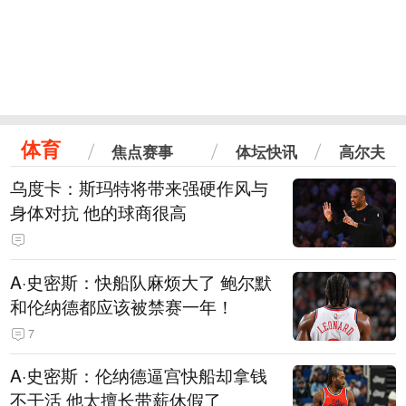
体育
焦点赛事
体坛快讯
高尔夫
乌度卡：斯玛特将带来强硬作风与
身体对抗 他的球商很高
A·史密斯：快船队麻烦大了 鲍尔默
和伦纳德都应该被禁赛一年！
7
A·史密斯：伦纳德逼宫快船却拿钱
不干活 他太擅长带薪休假了