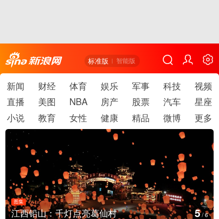
标准版
智能版
新闻
财经
体育
娱乐
军事
科技
视频
直播
美图
NBA
房产
股票
汽车
星座
小说
教育
女性
健康
精品
微博
更多
图集
6
上海：七彩稻田画迎最佳观赏期
/
6