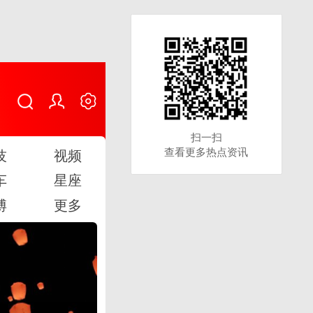
扫一扫
扫一扫
查看更多热点资讯
查看更多热点资讯
技
视频
车
星座
博
更多