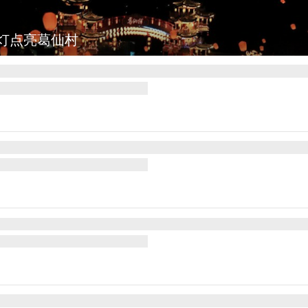
图集
上海：七彩稻田画迎最佳观赏