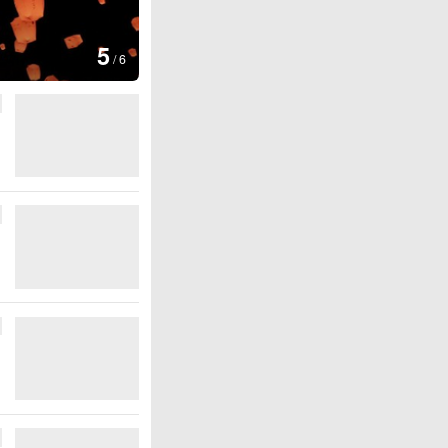
6
期
/
6