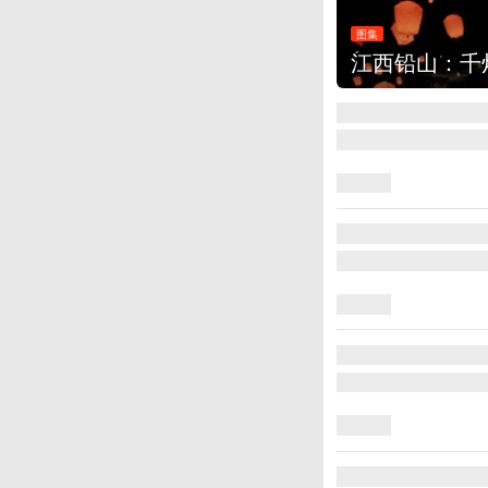
：千灯点亮葛仙村