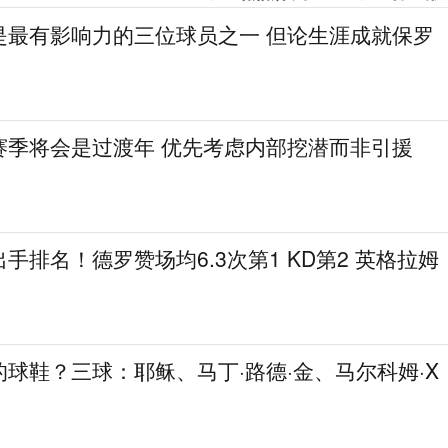
是最有影响力的三位球员之一 但论生涯成就保罗
赛季将会是过渡年 优先考虑内部挖潜而非引援
手排名！德罗赞场均6.3次第1 KD第2 英格拉姆
球鞋？三球：耶稣、马丁·路德·金、马尔科姆·X