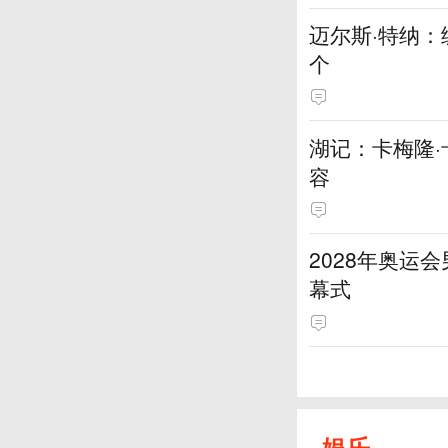
迈尔斯·特纳
个
湖记：卡梅隆
容
2028年奥运
幕式
娱乐