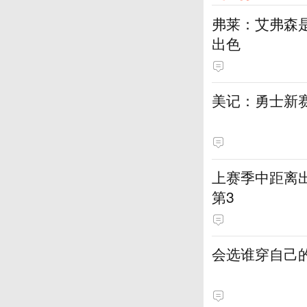
弗莱：艾弗森
出色
美记：勇士新
上赛季中距离出
第3
会选谁穿自己的