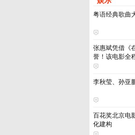
粤语经典歌曲
张惠斌凭借《
誉！该电影全
土演员
李秋莹、孙亚
百花奖北京电
化建构