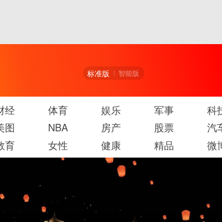
标准版
智能版
财经
体育
娱乐
军事
科
美图
NBA
房产
股票
汽
教育
女性
健康
精品
微