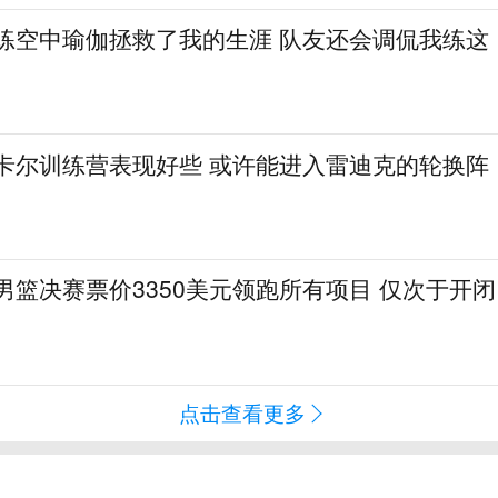
：练空中瑜伽拯救了我的生涯 队友还会调侃我练这
·卡尔训练营表现好些 或许能进入雷迪克的轮换阵
会男篮决赛票价3350美元领跑所有项目 仅次于开闭
点击查看更多