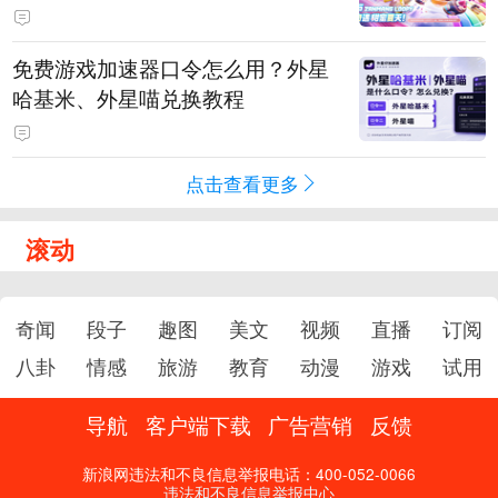
PY 正版3D消除手游《消消奇遇》
惊喜曝光
免费游戏加速器口令怎么用？外星
哈基米、外星喵兑换教程
点击查看更多
滚动
奇闻
段子
趣图
美文
视频
直播
订阅
八卦
情感
旅游
教育
动漫
游戏
试用
导航
客户端下载
广告营销
反馈
新浪网违法和不良信息举报电话：400-052-0066
违法和不良信息举报中心