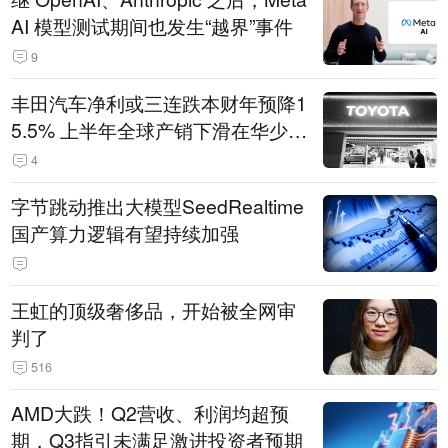
AI 模型测试期间也发生“越界”事件
9
丰田汽车净利或三连跌本财年预降1
5.5% 上半年全球产销下滑在华少卖
14.3万辆
4
字节跳动推出大模型SeedRealtime
国产算力逻辑有望持续加强
王虹的顶级奢侈品，开始被全网审
判了
516
AMD大跌！Q2营收、利润均超预
期，Q3指引未满足激进投资者预期