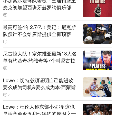
小加索尔是球队老板！三届扣篮王
麦克朗加盟西班牙赫罗纳俱乐部
最高可签4年2.7亿！美记：尼克斯
队预计不会给唐斯提供全额顶薪
尼古拉大队！塞尔维亚最新18人名
单有约基奇/约维奇等7个叫尼古拉
Lowe：切特必须证明自己能进攻
要么成为司机&要么成为本·西蒙斯
7
Lowe：杜伦人称东部小切特 这也
是活塞至今没和他续约的原因之一