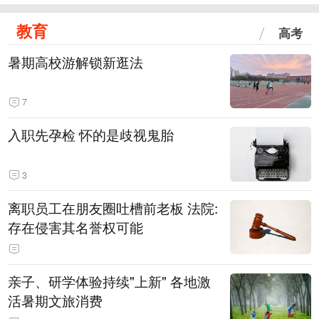
教育
高考
暑期高校游解锁新逛法
7
入职先孕检 怀的是歧视鬼胎
3
离职员工在朋友圈吐槽前老板 法院:
存在侵害其名誉权可能
亲子、研学体验持续"上新" 各地激
活暑期文旅消费