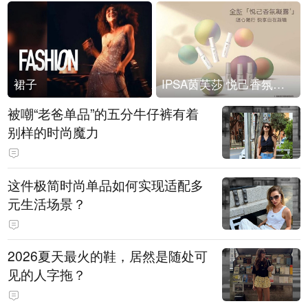
裙子
IPSA茵芙莎 悦己香氛凝露上市
被嘲“老爸单品”的五分牛仔裤有着
别样的时尚魔力
这件极简时尚单品如何实现适配多
元生活场景？
2026夏天最火的鞋，居然是随处可
见的人字拖？