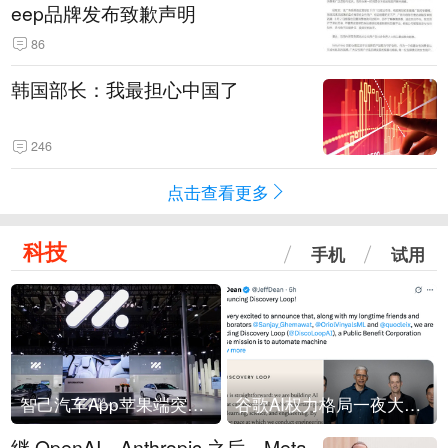
eep品牌发布致歉声明
86
韩国部长：我最担心中国了
246
点击查看更多
科技
手机
试用
智己汽车App苹果端突然“下架”
谷歌AI权力格局一夜大洗牌
继 OpenAI、Anthropic 之后，Meta