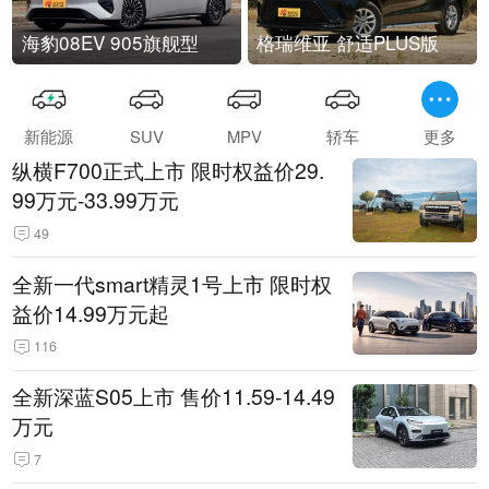
海豹08EV 905旗舰型
格瑞维亚 舒适PLUS版
新能源
SUV
MPV
轿车
更多
纵横F700正式上市 限时权益价29.
99万元-33.99万元
49
全新一代smart精灵1号上市 限时权
益价14.99万元起
116
全新深蓝S05上市 售价11.59-14.49
万元
7