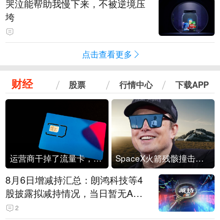
哭泣能帮助我慢下来，不被逆境压
垮
点击查看更多
财经
股票
行情中心
下载APP
运营商干掉了流量卡，他们真的玩不起了
SpaceX火箭残骸撞击月球
8月6日增减持汇总：朗鸿科技等4
股披露拟减持情况，当日暂无A股
公司披露拟增持情况（表）
2