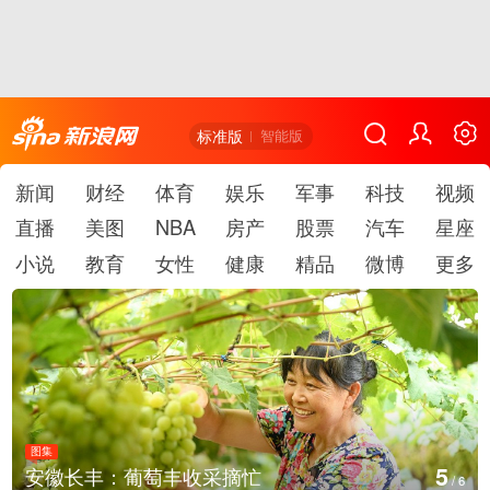
标准版
智能版
新闻
财经
体育
娱乐
军事
科技
视频
直播
美图
NBA
房产
股票
汽车
星座
小说
教育
女性
健康
精品
微博
更多
图集
6
湖北房县：路畅景美
/
6