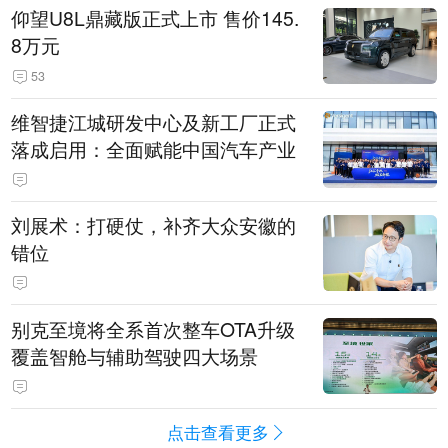
仰望U8L鼎藏版正式上市 售价145.
8万元
53
维智捷江城研发中心及新工厂正式
落成启用：全面赋能中国汽车产业
刘展术：打硬仗，补齐大众安徽的
错位
别克至境将全系首次整车OTA升级
覆盖智舱与辅助驾驶四大场景
点击查看更多