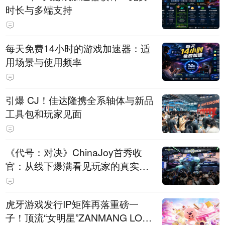
时长与多端支持
每天免费14小时的游戏加速器：适
用场景与使用频率
引爆 CJ！佳达隆携全系轴体与新品
工具包和玩家见面
《代号：对决》ChinaJoy首秀收
官：从线下爆满看见玩家的真实期
待
虎牙游戏发行IP矩阵再落重磅一
子！顶流“女明星”ZANMANG LOO