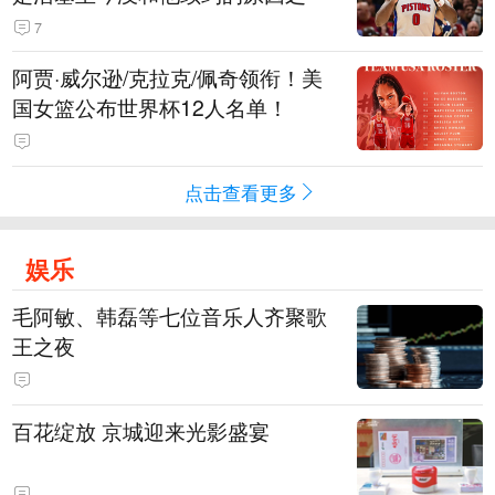
7
阿贾·威尔逊/克拉克/佩奇领衔！美
国女篮公布世界杯12人名单！
点击查看更多
娱乐
毛阿敏、韩磊等七位音乐人齐聚歌
王之夜
百花绽放 京城迎来光影盛宴