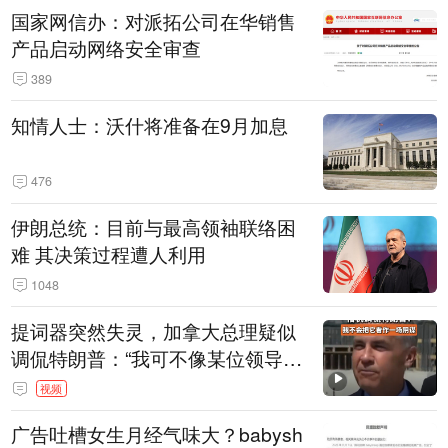
国家网信办：对派拓公司在华销售
产品启动网络安全审查
389
知情人士：沃什将准备在9月加息
476
伊朗总统：目前与最高领袖联络困
难 其决策过程遭人利用
1048
提词器突然失灵，加拿大总理疑似
调侃特朗普：“我可不像某位领导
人，把这当成一场阴谋”，全场哄笑
视频
广告吐槽女生月经气味大？babysh