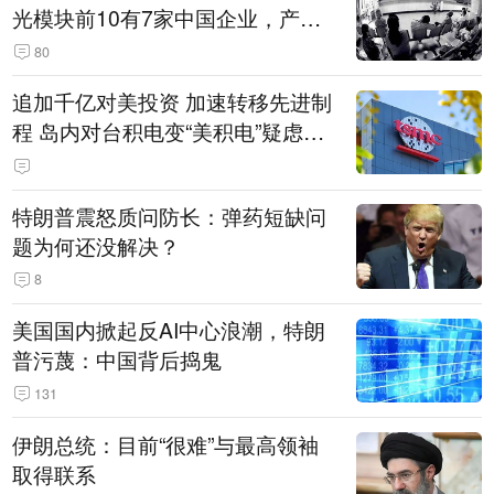
光模块前10有7家中国企业，产业
界人士：想“脱钩”并不容易
80
追加千亿对美投资 加速转移先进制
程 岛内对台积电变“美积电”疑虑担
忧加剧
特朗普震怒质问防长：弹药短缺问
题为何还没解决？
8
美国国内掀起反AI中心浪潮，特朗
普污蔑：中国背后捣鬼
131
伊朗总统：目前“很难”与最高领袖
取得联系