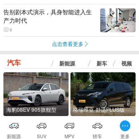
告别剧本式演示，具身智能进入生
产力时代
9
点击查看更多
汽车
新能源
新车
视频
海豹08EV 905旗舰型
格瑞维亚 舒适PLUS版
新能源
SUV
MPV
轿车
更多