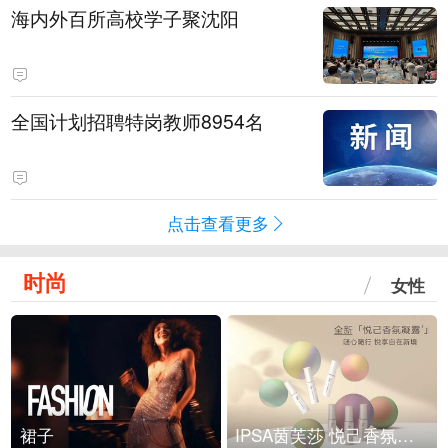
海内外百所高校学子聚沈阳
全国计划招聘特岗教师8954名
点击查看更多
时尚
女性
裙子
IPSA茵芙莎 悦己香氛凝露上市