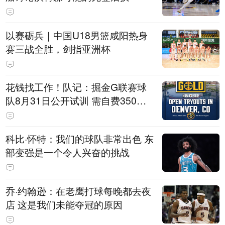
以赛砺兵｜中国U18男篮咸阳热身
赛三战全胜，剑指亚洲杯
花钱找工作！队记：掘金G联赛球
队8月31日公开试训 需自费350美
元
科比·怀特：我们的球队非常出色 东
部变强是一个令人兴奋的挑战
乔·约翰逊：在老鹰打球每晚都去夜
店 这是我们未能夺冠的原因