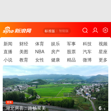
标准版
智能版
新闻
财经
体育
娱乐
军事
科技
视频
直播
美图
NBA
房产
股票
汽车
星座
小说
教育
女性
健康
精品
微博
更多
图集
6
湖北房县：路畅景美
/
6