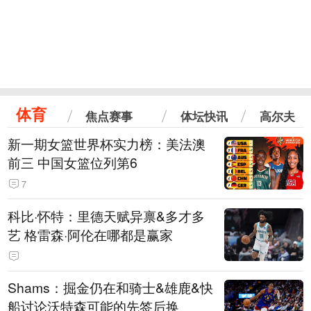
体育
焦点赛事
体坛快讯
高尔夫
新一期女篮世界杯实力榜：美法澳
前三 中国女篮位列第6
7
科比·怀特：里德天赋异禀&多才多
艺 格雷森·阿伦在哪都是赢家
Shams：掘金仍在和骑士&雄鹿&快
船讨论沃特森可能的先签后换