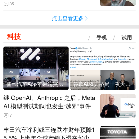
35
点击查看更多
科技
手机
试用
智己汽车App苹果端突然“下架”
谷歌AI权力格局一夜大洗牌
继 OpenAI、Anthropic 之后，Meta
AI 模型测试期间也发生“越界”事件
7
丰田汽车净利或三连跌本财年预降1
5.5% 上半年全球产销下滑在华少卖