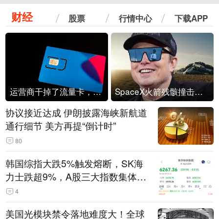
财经
股票
行情中心
下载APP
运营商干掉了流量卡，他们真的玩不起了
SpaceX火箭残骸撞击月球
协议接近达成 伊朗披露海峡新航道
通行细节 美方再提“倒计时”
80
韩国综指大跌5%触发熔断，SK海
力士跌超9%，A股三大指数集体低
开
4
美国光模块禁令落地难度大！全球