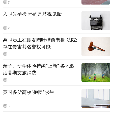
7
入职先孕检 怀的是歧视鬼胎
2
离职员工在朋友圈吐槽前老板 法院:
存在侵害其名誉权可能
亲子、研学体验持续"上新" 各地激
活暑期文旅消费
英国多所高校"抱团"求生
8