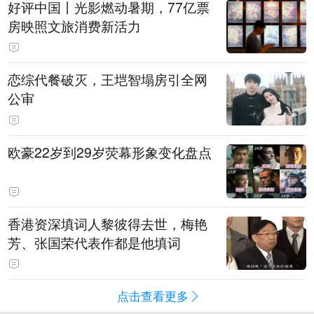
好评中国丨光影燃动暑期，77亿票
房映照文旅消费新活力
恋综代餐破灭，王垲智塌房引全网
公审
欧豪22岁到29岁荧幕形象变化盘点
香港资深填词人黎彼得去世，梅艳
芳、张国荣代表作都是他填词
点击查看更多