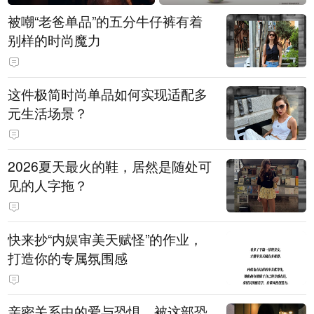
被嘲“老爸单品”的五分牛仔裤有着
别样的时尚魔力
这件极简时尚单品如何实现适配多
元生活场景？
2026夏天最火的鞋，居然是随处可
见的人字拖？
快来抄“内娱审美天赋怪”的作业，
打造你的专属氛围感
亲密关系中的爱与恐惧，被这部恐