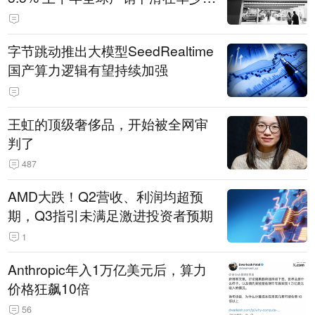
14.3万辆
字节跳动推出大模型SeedRealtime
国产算力逻辑有望持续加强
王虹的顶级奢侈品，开始被全网审
判了
487
AMD大跌！Q2营收、利润均超预
期，Q3指引未满足激进投资者预期
1
Anthropic年入1万亿美元后，算力
价格狂飙10倍
56