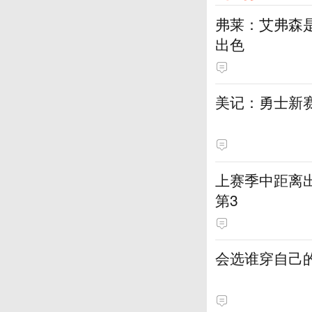
弗莱：艾弗森
出色
美记：勇士新
上赛季中距离出
第3
会选谁穿自己的