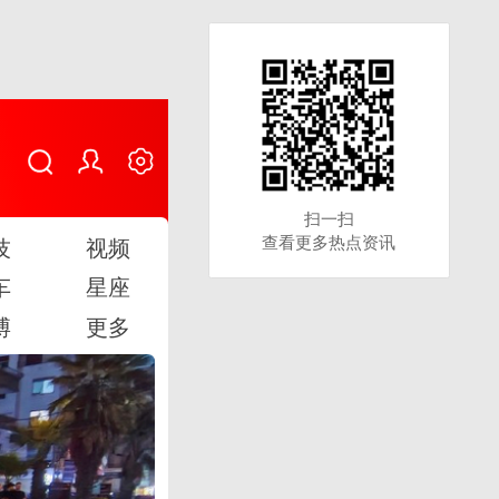
扫一扫
扫一扫
查看更多热点资讯
查看更多热点资讯
技
视频
车
星座
博
更多