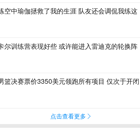
：练空中瑜伽拯救了我的生涯 队友还会调侃我练这
·卡尔训练营表现好些 或许能进入雷迪克的轮换阵
会男篮决赛票价3350美元领跑所有项目 仅次于开闭
点击查看更多