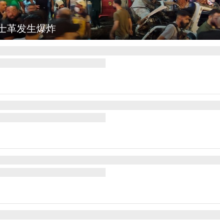
图集
云南弥勒：欢庆火把节