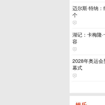
迈尔斯·特纳
个
湖记：卡梅隆
容
2028年奥运
幕式
娱乐