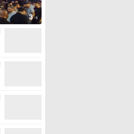
图集
4
江西铅山：
/
6