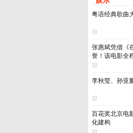
粤语经典歌曲
张惠斌凭借《
誉！该电影全
土演员
李秋莹、孙亚
百花奖北京电
化建构