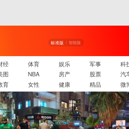
标准版
智能版
财经
体育
娱乐
军事
科
美图
NBA
房产
股票
汽
教育
女性
健康
精品
微