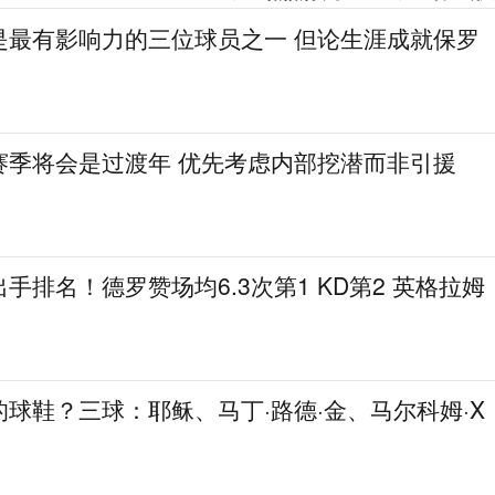
是最有影响力的三位球员之一 但论生涯成就保罗
赛季将会是过渡年 优先考虑内部挖潜而非引援
手排名！德罗赞场均6.3次第1 KD第2 英格拉姆
球鞋？三球：耶稣、马丁·路德·金、马尔科姆·X