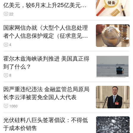
亿美元，较6月末上升25亿美元，
升幅为0.07%
22
国家网信办就《大型个人信息处理
者个人信息保护规定（征求意见
稿）》公开征求意见
4
霍尔木兹海峡谈判推进 美国真正得
到了什么？
8
因严重违纪违法 金融监管总局原局
长李云泽被罢免全国人大代表
1060
光伏硅料八巨头签署倡议：不得低
于成本价销售