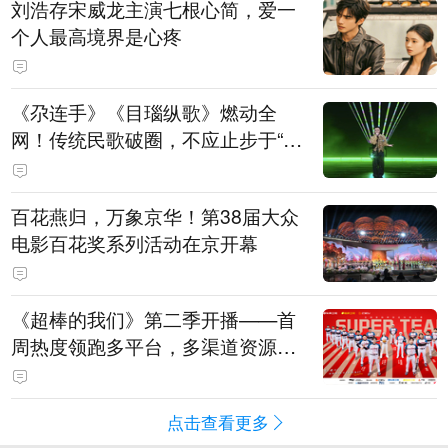
刘浩存宋威龙主演七根心简，爱一
个人最高境界是心疼
《尕连手》《目瑙纵歌》燃动全
网！传统民歌破圈，不应止步于“上
头”
百花燕归，万象京华！第38届大众
电影百花奖系列活动在京开幕
《超棒的我们》第二季开播——首
周热度领跑多平台，多渠道资源加
持助推棒球文化出圈
点击查看更多