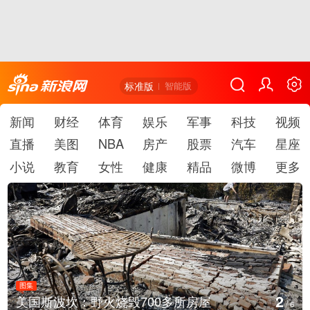
标准版
智能版
新闻
财经
体育
娱乐
军事
科技
视频
直播
美图
NBA
房产
股票
汽车
星座
小说
教育
女性
健康
精品
微博
更多
图集
2
美国斯波坎：野火烧毁700多所房屋
/
6