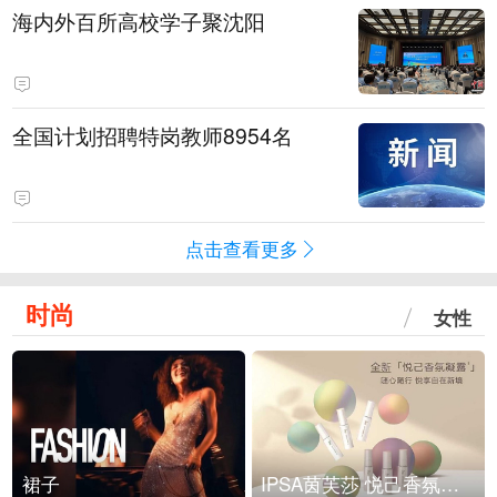
海内外百所高校学子聚沈阳
全国计划招聘特岗教师8954名
点击查看更多
时尚
女性
裙子
IPSA茵芙莎 悦己香氛凝露上市