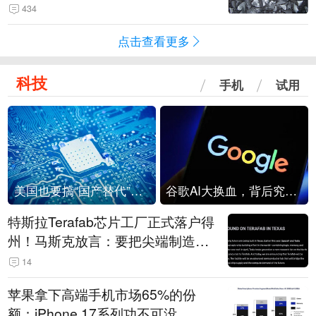
434
点击查看更多
科技
手机
试用
美国也要搞“国产替代”？先算清三笔账
谷歌AI大换血，背后究竟发生了什么？
特斯拉Terafab芯片工厂正式落户得
州！马斯克放言：要把尖端制造带
回美国
14
苹果拿下高端手机市场65%的份
额：iPhone 17系列功不可没