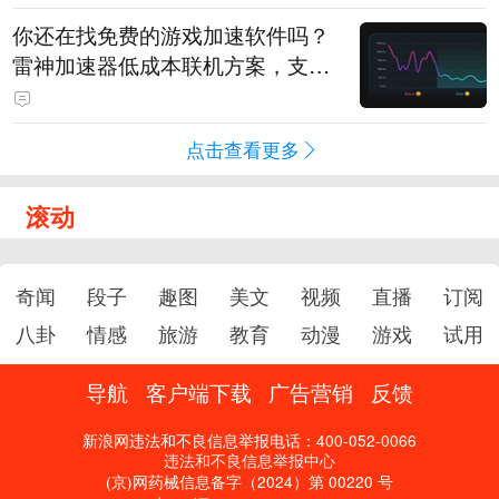
你还在找免费的游戏加速软件吗？
雷神加速器低成本联机方案，支持
免费试用
点击查看更多
滚动
奇闻
段子
趣图
美文
视频
直播
订阅
八卦
情感
旅游
教育
动漫
游戏
试用
导航
客户端下载
广告营销
反馈
新浪网违法和不良信息举报电话：400-052-0066
违法和不良信息举报中心
(京)网药械信息备字（2024）第 00220 号