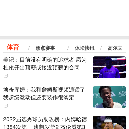
体育
焦点赛事
体坛快讯
高尔夫
美记：目前没有明确的追求者 愿为
杜伦开出顶薪或接近顶薪的合同
埃奇库姆：我和詹姆斯视频通话了
我超级激动但还要装作很淡定
2022届选秀球员助攻榜：内姆哈德
1384次第一 班凯罗第2 杰伦威第3