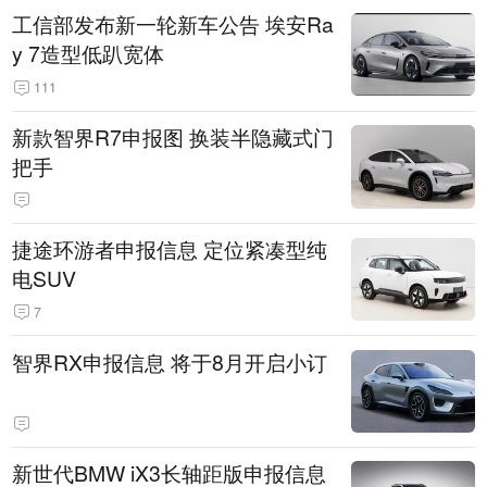
工信部发布新一轮新车公告 埃安Ra
y 7造型低趴宽体
111
新款智界R7申报图 换装半隐藏式门
把手
捷途环游者申报信息 定位紧凑型纯
电SUV
7
智界RX申报信息 将于8月开启小订
新世代BMW iX3长轴距版申报信息