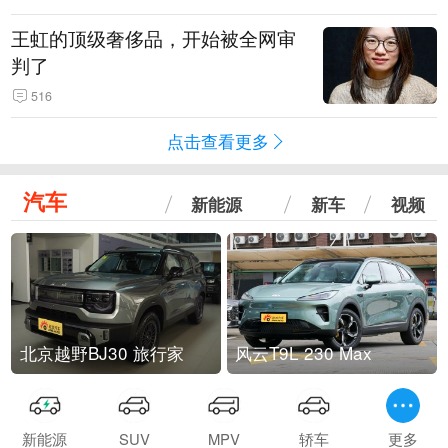
王虹的顶级奢侈品，开始被全网审
判了
516
点击查看更多
汽车
新能源
新车
视频
北京越野BJ30 旅行家
风云T9L 230 Max
新能源
SUV
MPV
轿车
更多