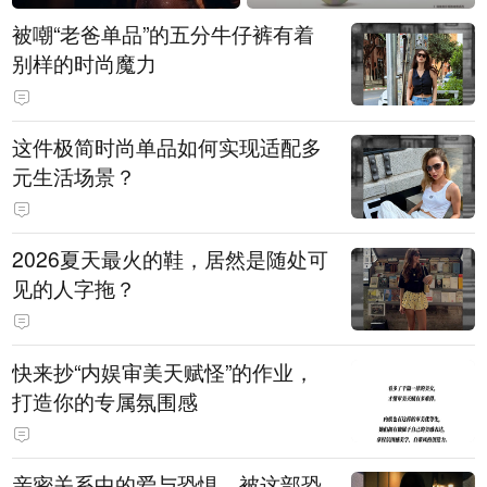
被嘲“老爸单品”的五分牛仔裤有着
别样的时尚魔力
这件极简时尚单品如何实现适配多
元生活场景？
2026夏天最火的鞋，居然是随处可
见的人字拖？
快来抄“内娱审美天赋怪”的作业，
打造你的专属氛围感
亲密关系中的爱与恐惧，被这部恐