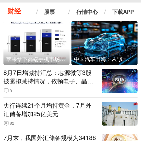
财经
股票
行情中心
下载APP
苹果拿下高端手机市场65%的份额：iPhone 17系列功不可没
中国汽车出海：从“卖出去”到“走进去”
8月7日增减持汇总：芯源微等3股
披露拟减持情况，依顿电子、晶华
微拟增持（表）
9
央行连续21个月增持黄金，7月外
汇储备增加25亿美元
82
7月末，我国外汇储备规模为34188