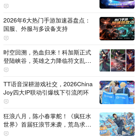
打造旗舰供电方案
2026年6大热门手游加速器盘点：
国服、外服与多设备支持
时空回溯，热血归来！科加斯正式
登陆峡谷，英雄之力降临符文乱
斗！
TT语音深耕游戏社交，2026China
Joy四大IP联动引爆线下引流闭环
狂浪八月，陈小春掌舵！《疯狂水
世界》首届狂浪节来袭，荒岛求生
直播即将开启