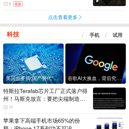
角形遮蔽星光
5
视频
点击查看更多
科技
手机
试用
美国也要搞“国产替代”？先算清三笔账
谷歌AI大换血，背后究竟发生了什么？
特斯拉Terafab芯片工厂正式落户得
州！马斯克放言：要把尖端制造带
回美国
17
苹果拿下高端手机市场65%的份
额：iPhone 17系列功不可没