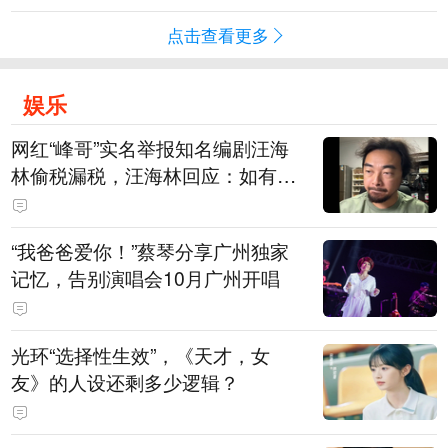
点击查看更多
娱乐
网红“峰哥”实名举报知名编剧汪海
林偷税漏税，汪海林回应：如有违
法行为，相关机构自会进行评判和
处理，清者自清，无需一一回应
“我爸爸爱你！”蔡琴分享广州独家
记忆，告别演唱会10月广州开唱
光环“选择性生效”，《天才，女
友》的人设还剩多少逻辑？