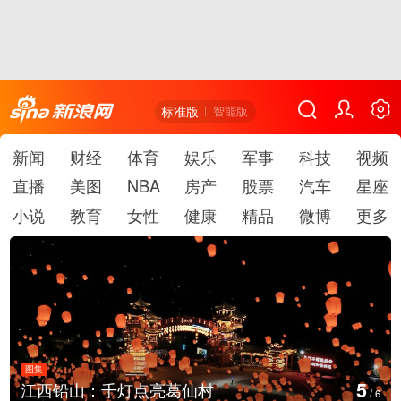
标准版
智能版
新闻
财经
体育
娱乐
军事
科技
视频
直播
美图
NBA
房产
股票
汽车
星座
小说
教育
女性
健康
精品
微博
更多
图集
5
江西铅山：千灯点亮葛仙村
/
6