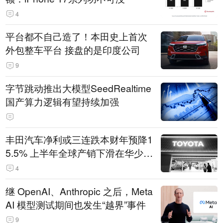
4
平台都不自己造了！本田史上首次
外包整车平台 接盘的是印度公司
9
字节跳动推出大模型SeedRealtime
国产算力逻辑有望持续加强
丰田汽车净利或三连跌本财年预降1
5.5% 上半年全球产销下滑在华少卖
14.3万辆
4
继 OpenAI、Anthropic 之后，Meta
AI 模型测试期间也发生“越界”事件
9