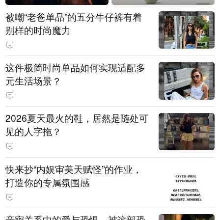
被嘲“老爸单品”的五分牛仔裤有着
别样的时尚魔力
这件极简时尚单品如何实现适配多
元生活场景？
2026夏天最火的鞋，居然是随处可
见的人字拖？
快来抄“内娱审美天赋怪”的作业，
打造你的专属氛围感
亲密关系中的爱与恐惧，被这部恐