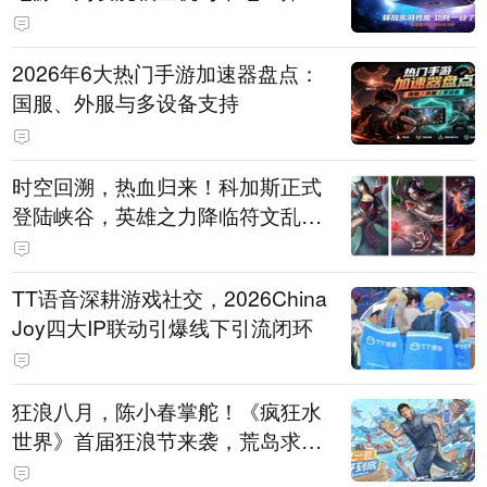
打造旗舰供电方案
2026年6大热门手游加速器盘点：
国服、外服与多设备支持
时空回溯，热血归来！科加斯正式
登陆峡谷，英雄之力降临符文乱
斗！
TT语音深耕游戏社交，2026China
Joy四大IP联动引爆线下引流闭环
狂浪八月，陈小春掌舵！《疯狂水
世界》首届狂浪节来袭，荒岛求生
直播即将开启