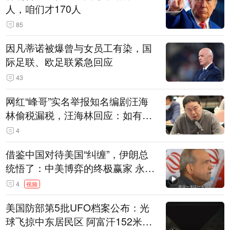
人，咱们才170人
85
因凡蒂诺被爆曾与女员工有染，国
际足联、欧足联紧急回应
43
网红“峰哥”实名举报知名编剧汪海
林偷税漏税，汪海林回应：如有违
法行为，相关机构自会进行评判和
4
处理
借鉴中国对待美国“纠缠”，伊朗总
统悟了：中美博弈的终极赢家 永远
是埋头发展的那一国 伊朗要学中
4
视频
国“做好自己的事”
美国防部第5批UFO档案公布：光
球飞掠中东居民区 阿富汗152米三