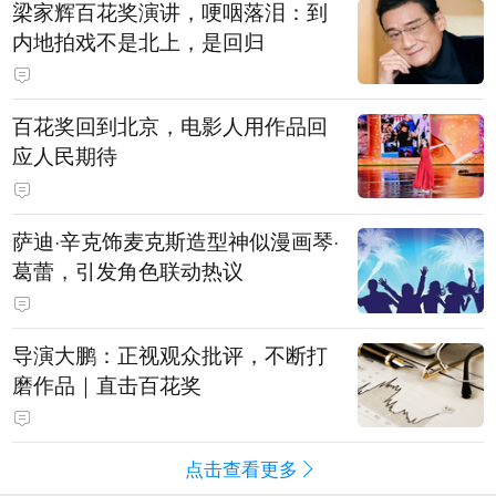
梁家辉百花奖演讲，哽咽落泪：到
内地拍戏不是北上，是回归
百花奖回到北京，电影人用作品回
应人民期待
萨迪·辛克饰麦克斯造型神似漫画琴·
葛蕾，引发角色联动热议
导演大鹏：正视观众批评，不断打
磨作品｜直击百花奖
点击查看更多