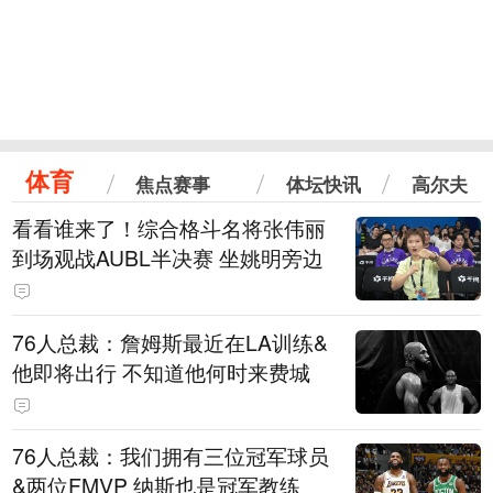
体育
焦点赛事
体坛快讯
高尔夫
看看谁来了！综合格斗名将张伟丽
到场观战AUBL半决赛 坐姚明旁边
76人总裁：詹姆斯最近在LA训练&
他即将出行 不知道他何时来费城
76人总裁：我们拥有三位冠军球员
&两位FMVP 纳斯也是冠军教练