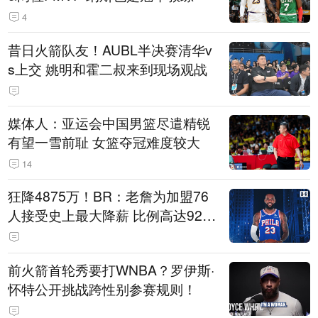
4
昔日火箭队友！AUBL半决赛清华v
s上交 姚明和霍二叔来到现场观战
媒体人：亚运会中国男篮尽遣精锐
有望一雪前耻 女篮夺冠难度较大
14
狂降4875万！BR：老詹为加盟76
人接受史上最大降薪 比例高达92.
6%
前火箭首轮秀要打WNBA？罗伊斯·
怀特公开挑战跨性别参赛规则！