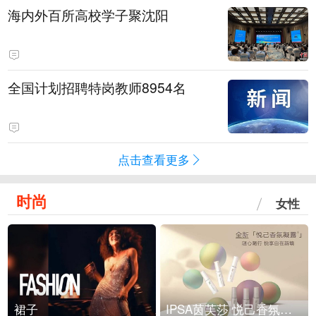
海内外百所高校学子聚沈阳
全国计划招聘特岗教师8954名
点击查看更多
时尚
女性
裙子
IPSA茵芙莎 悦己香氛凝露上市