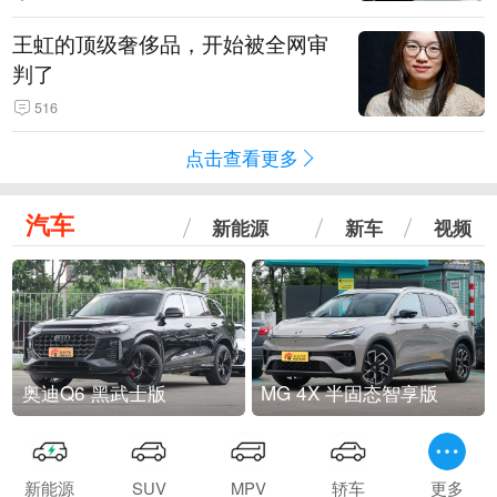
王虹的顶级奢侈品，开始被全网审
判了
516
点击查看更多
汽车
新能源
新车
视频
奥迪Q6 黑武士版
MG 4X 半固态智享版
新能源
SUV
MPV
轿车
更多