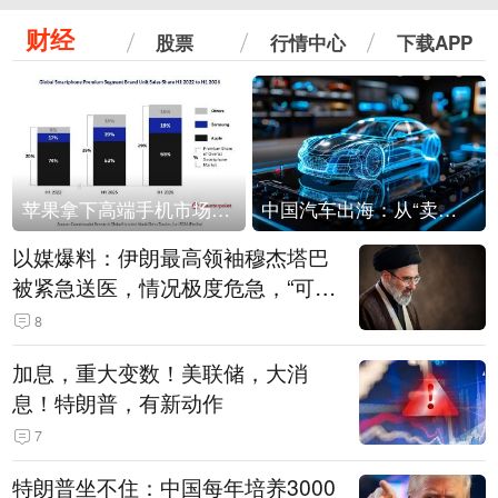
财经
股票
行情中心
下载APP
苹果拿下高端手机市场65%的份额：iPhone 17系列功不可没
中国汽车出海：从“卖出去”到“走进去”
以媒爆料：伊朗最高领袖穆杰塔巴
被紧急送医，情况极度危急，“可能
随时会死去”
8
加息，重大变数！美联储，大消
息！特朗普，有新动作
7
特朗普坐不住：中国每年培养3000