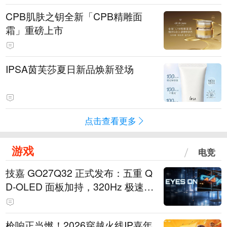
CPB肌肤之钥全新「CPB精雕面
霜」重磅上市
IPSA茵芙莎夏日新品焕新登场
点击查看更多
游戏
电竞
技嘉 GO27Q32 正式发布：五重 Q
D-OLED 面板加持，320Hz 极速与
影院级画面兼得
枪响正当燃！2026穿越火线IP嘉年