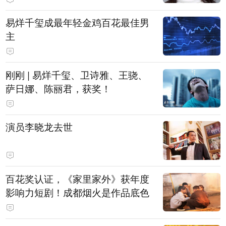
易烊千玺成最年轻金鸡百花最佳男
主
刚刚 | 易烊千玺、卫诗雅、王骁、
萨日娜、陈丽君，获奖！
演员李晓龙去世
百花奖认证，《家里家外》获年度
影响力短剧！成都烟火是作品底色