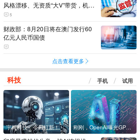
风格漂移、无资质“大V”带货，机构
被暂停新产品注册3个月
5
财政部：8月20日将在澳门发行60
亿元人民币国债
点击查看更多
科技
手机
试用
宇树科技，今日打新！
刚刚，OpenAI曝光GPT-6！传10万亿参数，8月强行发布