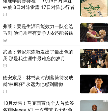
雄鹿季前赛赛程：10月6日对阵森
林狼 8日对阵雷霆 17日对阵步行者
弗莱：要是生涯只能效力一队会选
马刺 他们常年有竞争力&还能省钱
武圣：老尼尔森激发出了最出色的
我 那是我生涯中最难忘的岁月
德安东尼：林书豪时刻蓄势待发成
就“林疯狂” 永远为他感到骄傲
10月发售！马克西宣传个人首款签
名鞋Maxey V1 一次带来多个配色