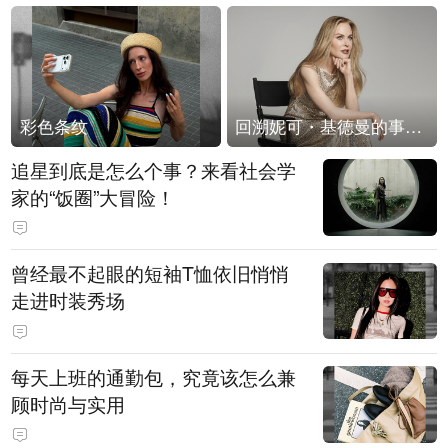
彩色条纹
回溯妮可・基德曼的事业轨迹
追星到底是怎么个事？来看社会学
家的“饭圈”大冒险！
曾经最不起眼的短袖T恤依旧悄悄
走进时装秀场
每天上班的通勤包，究竟该怎么兼
顾时尚与实用