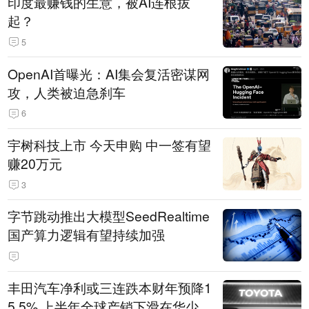
印度最赚钱的生意，被AI连根拔
起？
5
OpenAI首曝光：AI集会复活密谋网
攻，人类被迫急刹车
6
宇树科技上市 今天申购 中一签有望
赚20万元
3
字节跳动推出大模型SeedRealtime
国产算力逻辑有望持续加强
丰田汽车净利或三连跌本财年预降1
5.5% 上半年全球产销下滑在华少卖