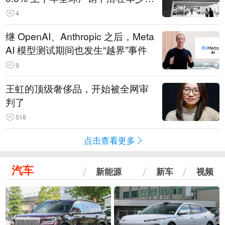
14.3万辆
4
继 OpenAI、Anthropic 之后，Meta
AI 模型测试期间也发生“越界”事件
9
王虹的顶级奢侈品，开始被全网审
判了
518
点击查看更多
汽车
新能源
新车
视频