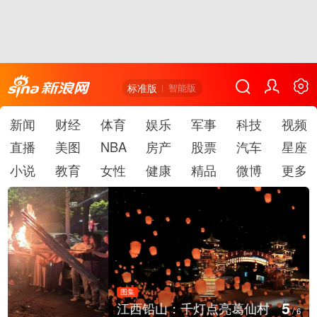
标准版
智能版
新闻
财经
体育
娱乐
军事
科技
视频
直播
美图
NBA
房产
股票
汽车
星座
小说
教育
女性
健康
精品
微博
更多
图集
5
江西铅山：千灯点亮葛仙村
/
6