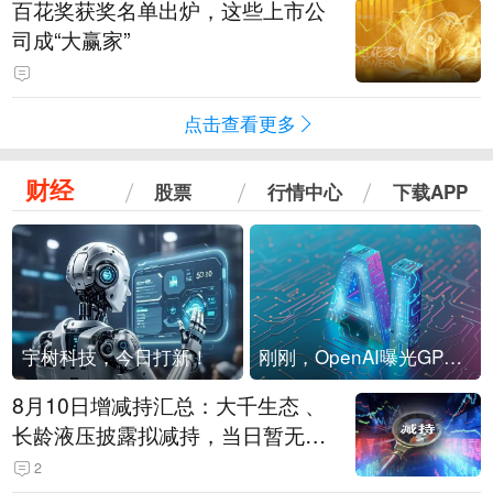
百花奖获奖名单出炉，这些上市公
司成“大赢家”
点击查看更多
财经
股票
行情中心
下载APP
宇树科技，今日打新！
刚刚，OpenAI曝光GPT-6！传10万亿参数，8月强行发布
8月10日增减持汇总：大千生态 、
长龄液压披露拟减持，当日暂无A
股增持（表）
2