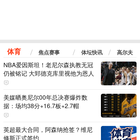
体育
焦点赛事
体坛快讯
高尔夫
NBA爱因斯坦！老尼尔森执教无冠
仍被铭记 大郅德克库里视他为恩人
美媒晒奥尼尔00年总决赛爆炸数
据：场均38分+16.7板+2.7帽
英超最大合同，阿森纳抢签？维尼
修斯正式签约