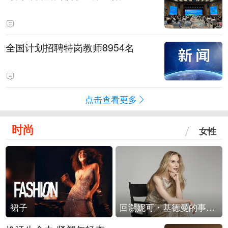
全国计划招聘特岗教师8954名
点击查看更多
时尚
女性
裙子
回溯妮可・基德曼的事业轨迹