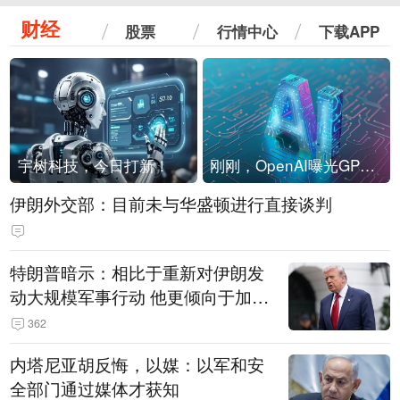
财经
股票
行情中心
下载APP
宇树科技，今日打新！
刚刚，OpenAI曝光GPT-6！传10万亿参数，8月强行发布
伊朗外交部：目前未与华盛顿进行直接谈判
特朗普暗示：相比于重新对伊朗发
动大规模军事行动 他更倾向于加大
经济施压
362
内塔尼亚胡反悔，以媒：以军和安
全部门通过媒体才获知