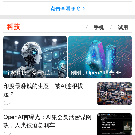
点击查看更多
科技
手机
试用
宇树科技，今日打新！
刚刚，OpenAI曝光GPT-6！传10万亿参数，8月强行发布
印度最赚钱的生意，被AI连根拔
起？
3
OpenAI首曝光：AI集会复活密谋网
攻，人类被迫急刹车
4