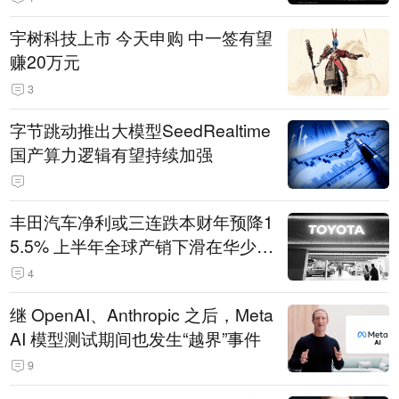
宇树科技上市 今天申购 中一签有望
赚20万元
3
字节跳动推出大模型SeedRealtime
国产算力逻辑有望持续加强
丰田汽车净利或三连跌本财年预降1
5.5% 上半年全球产销下滑在华少卖
14.3万辆
4
继 OpenAI、Anthropic 之后，Meta
AI 模型测试期间也发生“越界”事件
9