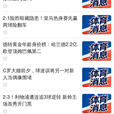
2-1险胜暗藏隐患！皇马热身赛先赢
两球险翻车
德转黄金年龄身价榜：哈兰德2.2亿
欧登顶姆巴佩第二
C罗大婚前夕，球迷误将另一对新
人当偶像围堵
2-3！利物浦遭连追3球逆转 新帅主
场首秀开门黑