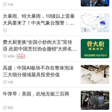
109
大暴雨、特大暴雨，10级以上雷暴
大风要来了！中央气象台预警：今
天到明天，浙江、安徽有特大暴雨
费大厨更换“全国小炒肉大王”宣传
语 此前中国烹饪协会撤销“大师名
师”等称号
4554
专题
高盛：中国AI板块不存在整体泡沫
三大细分领域最具投资价值
109
牛弹琴：美国，此地无银三百两
302