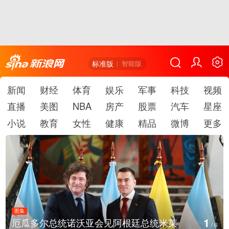
标准版
智能版
新闻
财经
体育
娱乐
军事
科技
视频
直播
美图
NBA
房产
股票
汽车
星座
小说
教育
女性
健康
精品
微博
更多
图集
1
厄瓜多尔总统诺沃亚会见阿根廷总统米莱
/
6