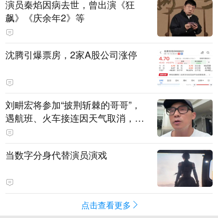
演员秦焰因病去世，曾出演《狂
飙》《庆余年2》等
沈腾引爆票房，2家A股公司涨停
刘畊宏将参加“披荆斩棘的哥哥”，
遇航班、火车接连因天气取消，本
人回应：录节目太披荆斩棘了，还
得先乘风破浪
当数字分身代替演员演戏
点击查看更多