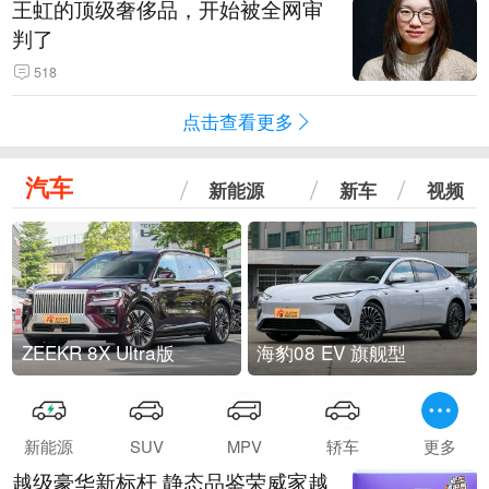
王虹的顶级奢侈品，开始被全网审
判了
518
点击查看更多
汽车
新能源
新车
视频
ZEEKR 8X Ultra版
海豹08 EV 旗舰型
新能源
SUV
MPV
轿车
更多
越级豪华新标杆 静态品鉴荣威家越