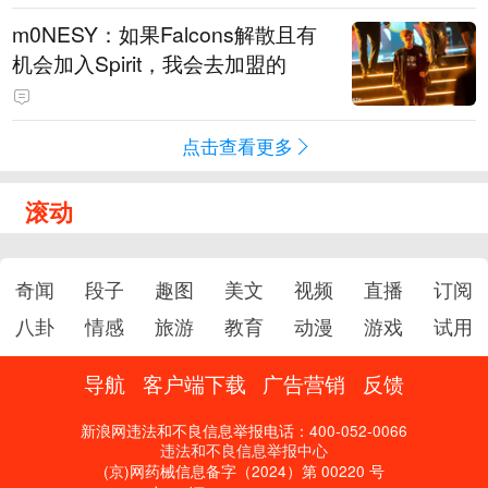
m0NESY：如果Falcons解散且有
机会加入Spirit，我会去加盟的
点击查看更多
滚动
奇闻
段子
趣图
美文
视频
直播
订阅
八卦
情感
旅游
教育
动漫
游戏
试用
导航
客户端下载
广告营销
反馈
新浪网违法和不良信息举报电话：400-052-0066
违法和不良信息举报中心
(京)网药械信息备字（2024）第 00220 号