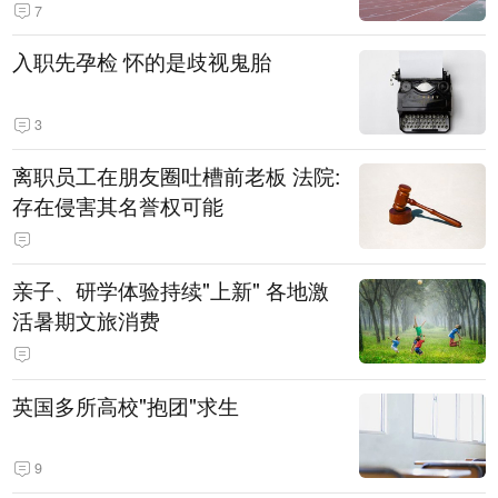
7
入职先孕检 怀的是歧视鬼胎
3
离职员工在朋友圈吐槽前老板 法院:
存在侵害其名誉权可能
亲子、研学体验持续"上新" 各地激
活暑期文旅消费
英国多所高校"抱团"求生
9