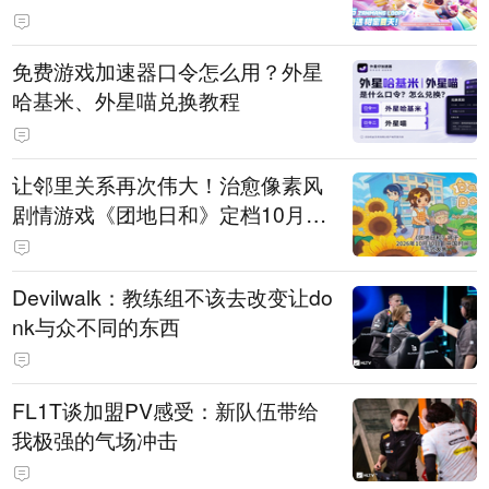
PY 正版3D消除手游《消消奇遇》
惊喜曝光
免费游戏加速器口令怎么用？外星
哈基米、外星喵兑换教程
让邻里关系再次伟大！治愈像素风
剧情游戏《团地日和》定档10月30
日发售
Devilwalk：教练组不该去改变让do
nk与众不同的东西
FL1T谈加盟PV感受：新队伍带给
我极强的气场冲击