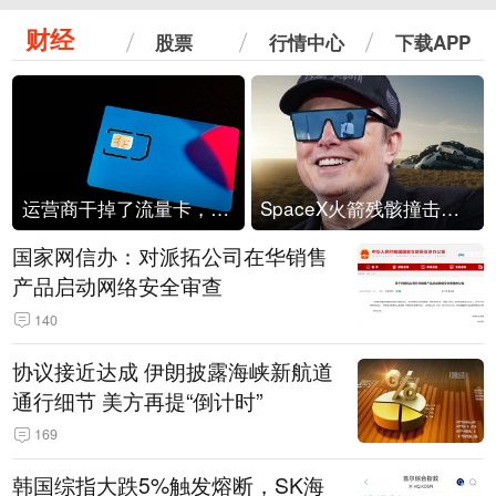
财经
股票
行情中心
下载APP
运营商干掉了流量卡，他们真的玩不起了
SpaceX火箭残骸撞击月球
国家网信办：对派拓公司在华销售
产品启动网络安全审查
140
协议接近达成 伊朗披露海峡新航道
通行细节 美方再提“倒计时”
169
韩国综指大跌5%触发熔断，SK海