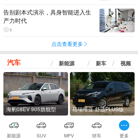
告别剧本式演示，具身智能进入生
产力时代
9
点击查看更多
汽车
新能源
新车
视频
海豹08EV 905旗舰型
格瑞维亚 舒适PLUS版
新能源
SUV
MPV
轿车
更多