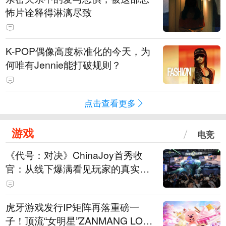
怖片诠释得淋漓尽致
K-POP偶像高度标准化的今天，为
何唯有Jennie能打破规则？
点击查看更多
游戏
电竞
《代号：对决》ChinaJoy首秀收
官：从线下爆满看见玩家的真实期
待
虎牙游戏发行IP矩阵再落重磅一
子！顶流“女明星”ZANMANG LOO