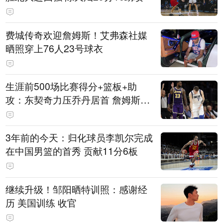
费城传奇欢迎詹姆斯！艾弗森社媒
晒照穿上76人23号球衣
生涯前500场比赛得分+篮板+助
攻：东契奇力压乔丹居首 詹姆斯第
六
3年前的今天：归化球员李凯尔完成
在中国男篮的首秀 贡献11分6板
继续升级！邹阳晒特训照：感谢经
历 美国训练 收官