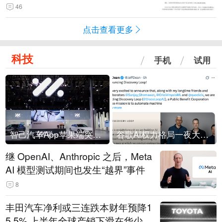
46
点击查看更多
科技
手机
试用
智己汽车App苹果端突然“下架”
谷歌AI权力格局一夜大洗牌
继 OpenAI、Anthropic 之后，Meta
AI 模型测试期间也发生“越界”事件
8
丰田汽车净利或三连跌本财年预降1
5.5% 上半年全球产销下滑在华少卖