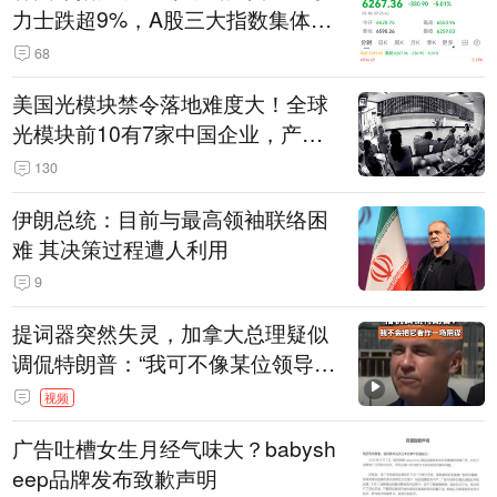
力士跌超9%，A股三大指数集体低
开
68
美国光模块禁令落地难度大！全球
光模块前10有7家中国企业，产业
界人士：想“脱钩”并不容易
130
伊朗总统：目前与最高领袖联络困
难 其决策过程遭人利用
9
提词器突然失灵，加拿大总理疑似
调侃特朗普：“我可不像某位领导
人，把这当成一场阴谋”，全场哄笑
视频
广告吐槽女生月经气味大？babysh
eep品牌发布致歉声明