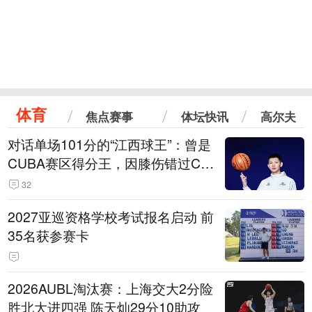
体育
焦点赛事
体坛快讯
高尔夫
对话单场101分的“江西球王”：曾是
CUBA赛区得分王，因膝伤错过CB
A选秀
32
2027亚巡资格学校考试报名启动 前
35名获参赛卡
2026AUBL淘汰赛：上海交大2分险
胜北大进四强 陈天灿29分10助攻