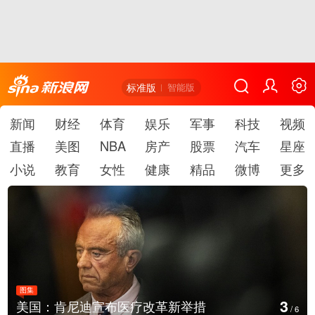
标准版
智能版
新闻
财经
体育
娱乐
军事
科技
视频
直播
美图
NBA
房产
股票
汽车
星座
小说
教育
女性
健康
精品
微博
更多
图集
4
云南普洱：乡村风光如画
/
6