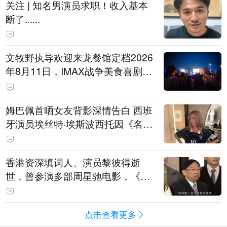
关注 | 知名男演员求职！收入基本
断了......
文牧野执导欢迎来龙餐馆定档2026
年8月11日，IMAX战争美食喜剧温
情上映
姆巴佩首晒女友背影深情告白 西班
牙演员埃丝特·埃斯波西托因《名校
风暴》走红
香港资深填词人、演员黎彼得逝
世，曾参演多部周星驰电影，《财
神到》由他填词
点击查看更多