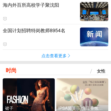
海内外百所高校学子聚沈阳
全国计划招聘特岗教师8954名
点击查看更多
时尚
女性
裙子
IPSA茵芙莎 悦己香氛凝露上市