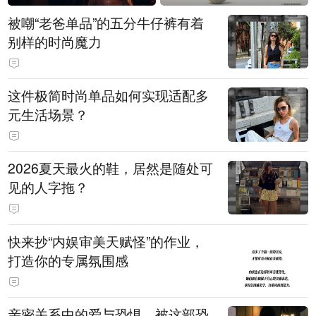
被嘲“老爸单品”的五分牛仔裤有着
别样的时尚魔力
这件极简时尚单品如何实现适配多
元生活场景？
2026夏天最火的鞋，居然是随处可
见的人字拖？
快来抄“内娱审美天赋怪”的作业，
打造你的专属氛围感
亲密关系中的爱与恐惧，被这部恐