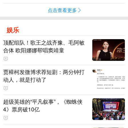
点击查看更多
娱乐
顶配组队！歌王之战齐豫、毛阿敏
合体 欧阳娜娜帮唱窦靖童
贾樟柯发微博求荐短剧：两分钟打
动人，就是打动了
超级英雄的“平凡叙事”，《蜘蛛侠
4》票房破10亿