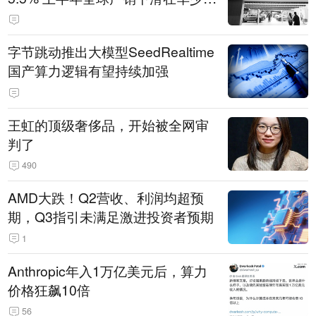
14.3万辆
字节跳动推出大模型SeedRealtime
国产算力逻辑有望持续加强
王虹的顶级奢侈品，开始被全网审
判了
490
AMD大跌！Q2营收、利润均超预
期，Q3指引未满足激进投资者预期
1
Anthropic年入1万亿美元后，算力
价格狂飙10倍
56